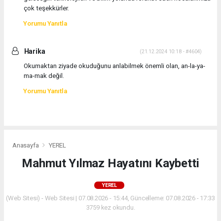
çok teşekkürler.
Yorumu Yanıtla
Harika
(21.12.2024 10:18 - #4604)
Okumaktan ziyade okuduğunu anlabilmek önemli olan, an-la-ya-
ma-mak değil.
Yorumu Yanıtla
Anasayfa
YEREL
Mahmut Yılmaz Hayatını Kaybetti
YEREL
(Web Sitesi) - Web Sitesi | 07.08.2026 - 15:44, Güncelleme: 07.08.2026 - 17:33
3759 kez okundu.