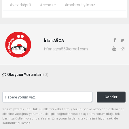
#vezirköprü
#cenaze
#mahmut yılmaz
İrfan AĞCA
irfanagca55@gmail.com
Okuyucu Yorumları
(0)
Gönder
Yorum yazarak Topluluk Kuralları’nı kabul etmiş bulunuyor ve vezirkopruozlem.net
sitesine yaptığınız yorumunuzla ilgili doğrudan veya dolaylı tüm sorumluluğu tek
başınıza üstleniyorsunuz. Yazılan tüm yorumlardan site yönetimi hiçbir şekilde
sorumlu tutulamaz.