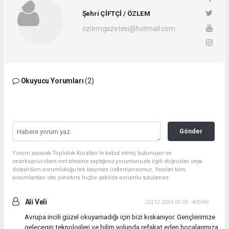
Şehri ÇİFTÇİ / ÖZLEM
ozlemgazetesi@hotmail.com
Okuyucu Yorumları
(2)
Gönder
Yorum yazarak Topluluk Kuralları’nı kabul etmiş bulunuyor ve
vezirkopruozlem.net sitesine yaptığınız yorumunuzla ilgili doğrudan veya
dolaylı tüm sorumluluğu tek başınıza üstleniyorsunuz. Yazılan tüm
yorumlardan site yönetimi hiçbir şekilde sorumlu tutulamaz.
Ali Veli
(20.12.2024 09:03 - #4594)
Avrupa incili güzel okuyamadığı için bizi kıskanıyor. Gençlerimize
gelecegin teknolojileri ve bilim yolunda refakat eden hocalarımıza