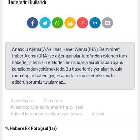
İfadelerini kullandı.
Anadolu Ajansı (AA), İhlas Haber Ajansı (İHA), Demirören
Haber Ajansı (DHA) ve diğer ajanslar tarafından eklenen tüm
haberler, sitemizin editörlerinin müdahalesi olmadan ajans
kanallarından çekilmektedir. Bu haberlerde yer alan hukuki
muhataplar haberi geçen ajanslar olup sitemizin hiç bir
editörü sorumlu tutulamaz...
#vezirköprü
#samsun
#vezirköprü anadolu imam hatip lisesi
#güzel kuranı kerim okuma yarışması
#ikinci
Habere Ek Fotoğraf(lar)