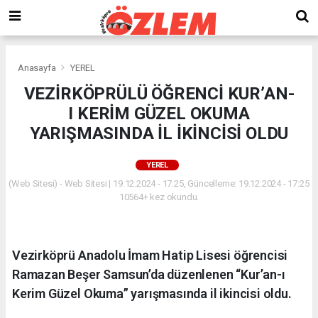
Anasayfa
YEREL
VEZİRKÖPRÜLÜ ÖĞRENCİ KUR’AN-
I KERİM GÜZEL OKUMA
YARIŞMASINDA İL İKİNCİSİ OLDU
YEREL
(Web Sitesi) - Web Sitesi | 19.12.2024 - 17:25, Güncelleme: 19.12.2024 - 17:25
10564+ kez okundu.
Vezirköprü Anadolu İmam Hatip Lisesi öğrencisi
Ramazan Beşer Samsun’da düzenlenen “Kur’an-ı
Kerim Güzel Okuma” yarışmasında il ikincisi oldu.