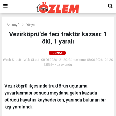
Anasayfa
Dünya
Vezirköprü’de feci traktör kazası: 1
ölü, 1 yaralı
DÜNYA
(Web Sitesi) - Web Sitesi | 08.06.2026 - 21:20, Güncelleme: 08.06.2026 - 21:20
13561+ kez okundu.
Vezirköprü ilçesinde traktörün uçuruma
yuvarlanması sonucu meydana gelen kazada
sürücü hayatını kaybederken, yanında bulunan bir
kişi yaralandı.