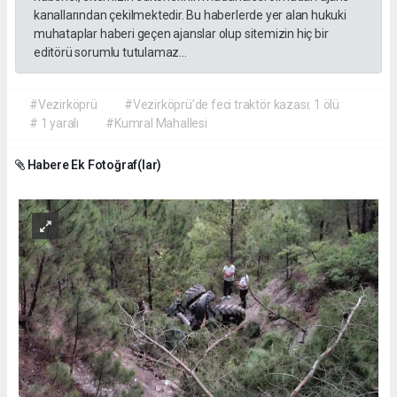
kanallarından çekilmektedir. Bu haberlerde yer alan hukuki
muhataplar haberi geçen ajanslar olup sitemizin hiç bir
editörü sorumlu tutulamaz...
#Vezirköprü
#Vezirköprü’de feci traktör kazası: 1 ölü
# 1 yaralı
#Kumral Mahallesi
Habere Ek Fotoğraf(lar)