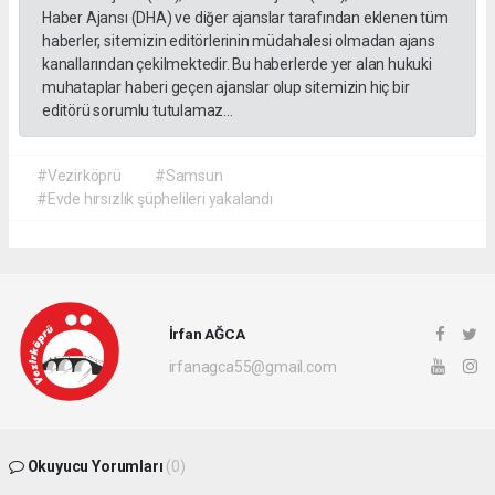
Haber Ajansı (DHA) ve diğer ajanslar tarafından eklenen tüm
haberler, sitemizin editörlerinin müdahalesi olmadan ajans
kanallarından çekilmektedir. Bu haberlerde yer alan hukuki
muhataplar haberi geçen ajanslar olup sitemizin hiç bir
editörü sorumlu tutulamaz...
#Vezirköprü
#Samsun
#Evde hırsızlık şüphelileri yakalandı
İrfan AĞCA
irfanagca55@gmail.com
Okuyucu Yorumları
(0)