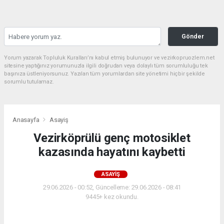
Gönder
Yorum yazarak Topluluk Kuralları’nı kabul etmiş bulunuyor ve vezirkopruozlem.net
sitesine yaptığınız yorumunuzla ilgili doğrudan veya dolaylı tüm sorumluluğu tek
başınıza üstleniyorsunuz. Yazılan tüm yorumlardan site yönetimi hiçbir şekilde
sorumlu tutulamaz.
Anasayfa
Asayiş
Vezirköprülü genç motosiklet
kazasında hayatını kaybetti
ASAYIŞ
29.06.2026 - 00:52, Güncelleme: 29.06.2026 - 08:41
9445+ kez okundu.