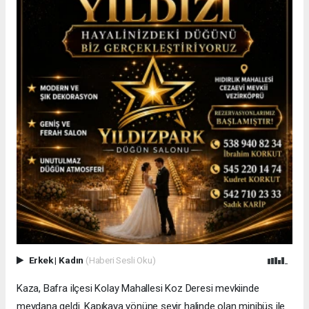
Erkek
|
Kadın
(Haberi Sesli Oku)
Kaza, Bafra ilçesi Kolay Mahallesi Koz Deresi mevkiinde
meydana geldi. Kapıkaya yönüne seyir halinde olan minibüs ile