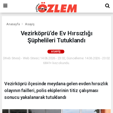
Anasayfa
Asayiş
Vezirköprü’de Ev Hırsızlığı
Şüphelileri Tutuklandı
ASAYIŞ
(Web Sitesi) - Web Sitesi | 14.06.2026 - 23:02, Güncelleme: 14.06.2026 - 23:02
6841+ kez okundu.
Vezirköprü ilçesinde meydana gelen evden hırsızlık
olayının failleri, polis ekiplerinin titiz çalışması
sonucu yakalanarak tutuklandı