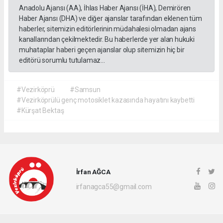
Anadolu Ajansı (AA), İhlas Haber Ajansı (İHA), Demirören
Haber Ajansı (DHA) ve diğer ajanslar tarafından eklenen tüm
haberler, sitemizin editörlerinin müdahalesi olmadan ajans
kanallarından çekilmektedir. Bu haberlerde yer alan hukuki
muhataplar haberi geçen ajanslar olup sitemizin hiç bir
editörü sorumlu tutulamaz...
#Vezirköprü
#Samsun
#Vezirköprülü genç motosiklet kazasında hayatını kaybetti
#Kürşat Bektaş
İrfan AĞCA
irfanagca55@gmail.com