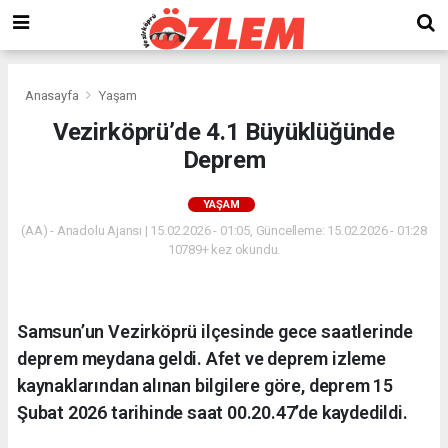
Anasayfa
Yaşam
Vezirköprü’de 4.1 Büyüklüğünde
Deprem
YAŞAM
(AA) - Anadolu Ajansı | 15.02.2026 - 01:05, Güncelleme: 15.02.2026 - 01:28
10789+ kez okundu.
Samsun’un Vezirköprü ilçesinde gece saatlerinde
deprem meydana geldi. Afet ve deprem izleme
kaynaklarından alınan bilgilere göre, deprem 15
Şubat 2026 tarihinde saat 00.20.47’de kaydedildi.