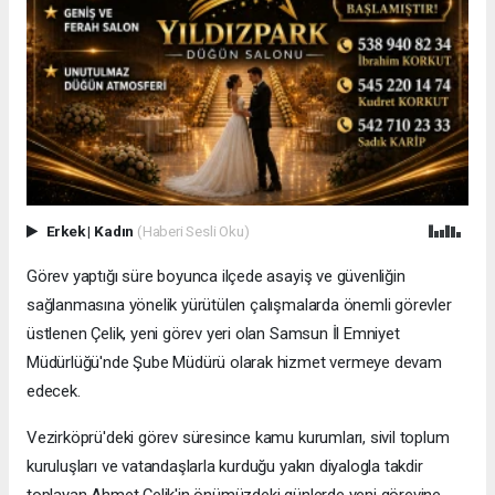
Erkek
|
Kadın
(Haberi Sesli Oku)
Görev yaptığı süre boyunca ilçede asayiş ve güvenliğin
sağlanmasına yönelik yürütülen çalışmalarda önemli görevler
üstlenen Çelik, yeni görev yeri olan Samsun İl Emniyet
Müdürlüğü'nde Şube Müdürü olarak hizmet vermeye devam
edecek.
Vezirköprü'deki görev süresince kamu kurumları, sivil toplum
kuruluşları ve vatandaşlarla kurduğu yakın diyalogla takdir
toplayan Ahmet Çelik'in önümüzdeki günlerde yeni görevine