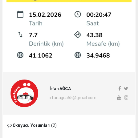
İrfan AĞCA
irfanagca55@gmail.com
Okuyucu Yorumları
(2)