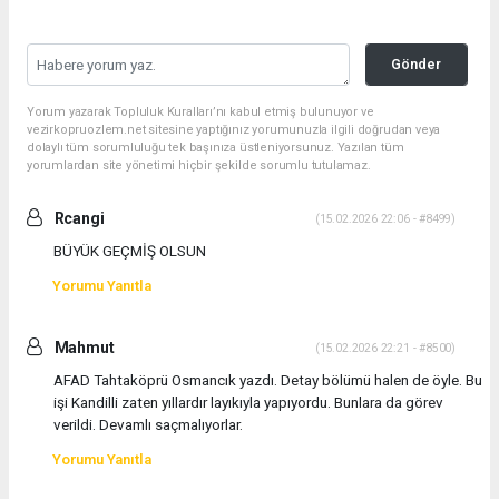
Gönder
Yorum yazarak Topluluk Kuralları’nı kabul etmiş bulunuyor ve
vezirkopruozlem.net sitesine yaptığınız yorumunuzla ilgili doğrudan veya
dolaylı tüm sorumluluğu tek başınıza üstleniyorsunuz. Yazılan tüm
yorumlardan site yönetimi hiçbir şekilde sorumlu tutulamaz.
Rcangi
(15.02.2026 22:06 - #8499)
BÜYÜK GEÇMİŞ OLSUN
Yorumu Yanıtla
Mahmut
(15.02.2026 22:21 - #8500)
AFAD Tahtaköprü Osmancık yazdı. Detay bölümü halen de öyle. Bu
işi Kandilli zaten yıllardır layıkıyla yapıyordu. Bunlara da görev
verildi. Devamlı saçmalıyorlar.
Yorumu Yanıtla