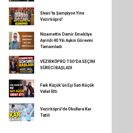
Sivas’ta Şampiyon Yine
Vezirköprü!
Nizamettin Demir Emekliye
Ayrıldı:40 Yılı Aşkın Görevini
Tamamladı
VEZİRKÖPRÜ TSO'DA SEÇİM
SÜRECİ BAŞLADI
Faik Küçük’ün Eşi Satı Küçük
Vefat Etti
Vezirköprü'de Okullara Kar
Tatili