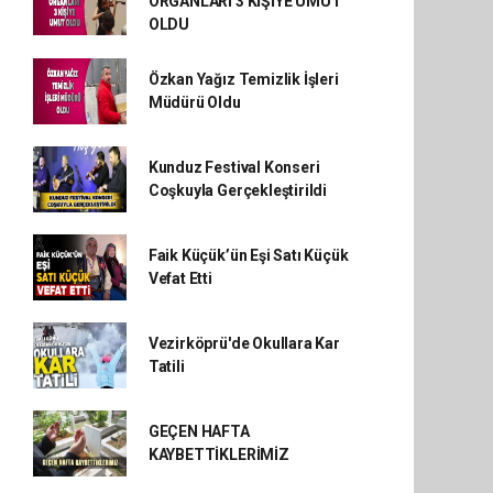
ORGANLARI 3 KİŞİYE UMUT
OLDU
Özkan Yağız Temizlik İşleri
Müdürü Oldu
Kunduz Festival Konseri
Coşkuyla Gerçekleştirildi
Faik Küçük’ün Eşi Satı Küçük
Vefat Etti
Vezirköprü'de Okullara Kar
Tatili
GEÇEN HAFTA
KAYBETTİKLERİMİZ