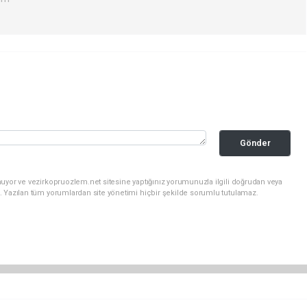
Gönder
uyor ve vezirkopruozlem.net sitesine yaptığınız yorumunuzla ilgili doğrudan veya
. Yazılan tüm yorumlardan site yönetimi hiçbir şekilde sorumlu tutulamaz.