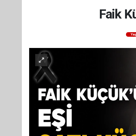
Faik K
Ya