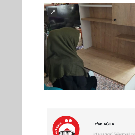
İrfan AĞCA
irfanagca55@gmail.c