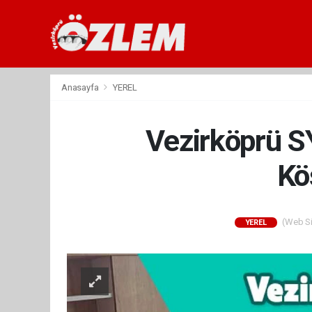
Anasayfa
YEREL
Vezirköprü S
Kö
(Web Sit
YEREL