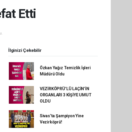
at Etti
u.
İlginizi Çekebilir
Özkan Yağız Temizlik İşleri
Müdürü Oldu
VEZİRKÖPRÜ’LÜ LAÇİN’İN
ORGANLARI 3 KİŞİYE UMUT
OLDU
Sivas’ta Şampiyon Yine
Vezirköprü!