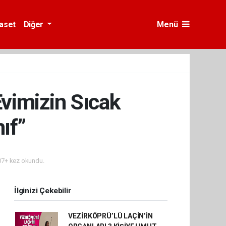
yaset
Diğer
Menü
vimizin Sıcak
ıf”
7+ kez okundu.
İlginizi Çekebilir
VEZİRKÖPRÜ’LÜ LAÇİN’İN