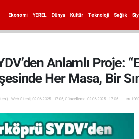
Ekonomi
YEREL
Dünya
Kültür
Teknoloji
Sağlık
Si
YDV’den Anlamlı Proje: “E
şesinde Her Masa, Bir Sın
esi) - Web Sitesi | 02.06.2025 - 17:05, Güncelleme: 02.06.2025 - 17:05
1080