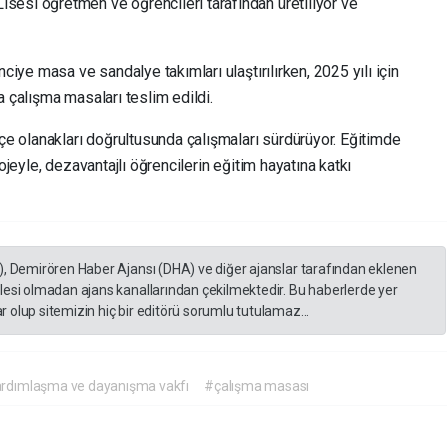
sesi öğretmen ve öğrencileri tarafından üretiliyor ve
ciye masa ve sandalye takımları ulaştırılırken, 2025 yılı için
a çalışma masaları teslim edildi.
e olanakları doğrultusunda çalışmaları sürdürüyor. Eğitimde
ojeyle, dezavantajlı öğrencilerin eğitim hayatına katkı
), Demirören Haber Ajansı (DHA) ve diğer ajanslar tarafından eklenen
lesi olmadan ajans kanallarından çekilmektedir. Bu haberlerde yer
 olup sitemizin hiç bir editörü sorumlu tutulamaz...
ardımlaşma ve dayanışma vakfı
#çalışma masası