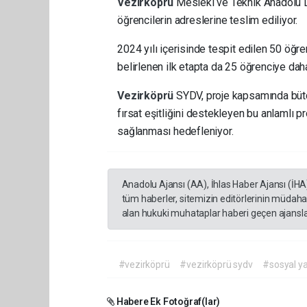
Vezirköprü
Mesleki ve Teknik Anadolu Li
öğrencilerin adreslerine teslim ediliyor.
2024 yılı içerisinde tespit edilen 50 öğren
belirlenen ilk etapta da 25 öğrenciye dah
Vezirköprü
SYDV, proje kapsamında bütç
fırsat eşitliğini destekleyen bu anlamlı pr
sağlanması hedefleniyor.
Anadolu Ajansı (AA), İhlas Haber Ajansı (İHA
tüm haberler, sitemizin editörlerinin müdaha
alan hukuki muhataplar haberi geçen ajanslar
#vezirköprü
#vezirköprü sydv
#sosyal y
Habere Ek Fotoğraf(lar)