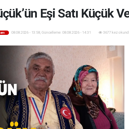
üçük’ün Eşi Satı Küçük Vef
08.08.2026 - 13:58, Güncelleme: 08.08.2026 - 14:31
3677 kez okund
şam