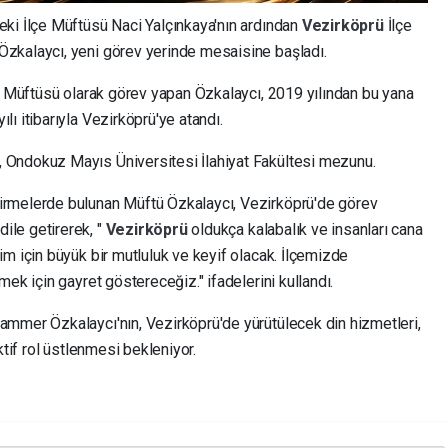
ki İlçe Müftüsü Naci Yalçınkaya'nın ardından
Vezirköprü
İlçe
zkalaycı, yeni görev yerinde mesaisine başladı.
çe Müftüsü olarak görev yapan Özkalaycı, 2019 yılından bu yana
ı itibarıyla Vezirköprü'ye atandı.
Ondokuz Mayıs Üniversitesi İlahiyat Fakültesi mezunu.
irmelerde bulunan Müftü Özkalaycı, Vezirköprü'de görev
le getirerek, "
Vezirköprü
oldukça kalabalık ve insanları cana
m için büyük bir mutluluk ve keyif olacak. İlçemizde
ek için gayret göstereceğiz." ifadelerini kullandı.
mmer Özkalaycı'nın, Vezirköprü'de yürütülecek din hizmetleri,
ktif rol üstlenmesi bekleniyor.