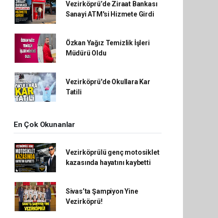
Vezirköprü’de Ziraat Bankası
Sanayi ATM'si Hizmete Girdi
Özkan Yağız Temizlik İşleri
Müdürü Oldu
Vezirköprü'de Okullara Kar
Tatili
En Çok Okunanlar
Vezirköprülü genç motosiklet
kazasında hayatını kaybetti
Sivas’ta Şampiyon Yine
Vezirköprü!