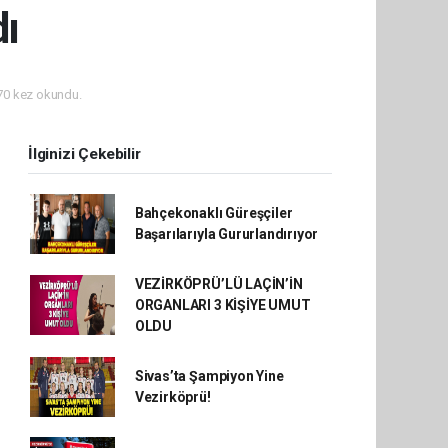
dı
0 kez okundu.
İlginizi Çekebilir
Bahçekonaklı Güreşçiler
Başarılarıyla Gururlandırıyor
VEZİRKÖPRÜ’LÜ LAÇİN’İN
ORGANLARI 3 KİŞİYE UMUT
OLDU
Sivas’ta Şampiyon Yine
Vezirköprü!