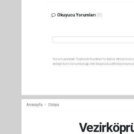
Okuyucu Yorumları
(0)
Yorum yazarak Topluluk Kuralları’nı kabul etmiş bulun
dolaylı tüm sorumluluğu tek başınıza üstleniyorsunuz
Anasayfa
Dünya
Vezirköpr