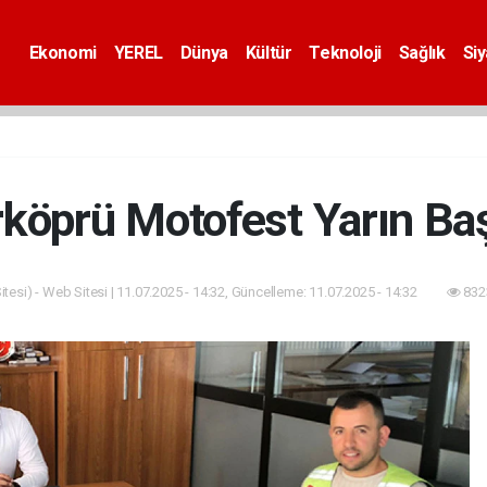
Ekonomi
YEREL
Dünya
Kültür
Teknoloji
Sağlık
Si
rköprü Motofest Yarın Baş
tesi) - Web Sitesi | 11.07.2025 - 14:32, Güncelleme: 11.07.2025 - 14:32
832