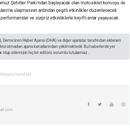
mmuz Şehitler Parkı’ndan başlayacak olan motosiklet konvoyu ile
anı’na ulaşmasının ardından çeşitli etkinlikler düzenlenecek.
lı performanslar ve sürpriz etkinliklerle keyifli anlar yaşayacak.
), Demirören Haber Ajansı (DHA) ve diğer ajanslar tarafından eklenen
lesi olmadan ajans kanallarından çekilmektedir. Bu haberlerde yer
 olup sitemizin hiç bir editörü sorumlu tutulamaz...
irköprü motofest
ail.com