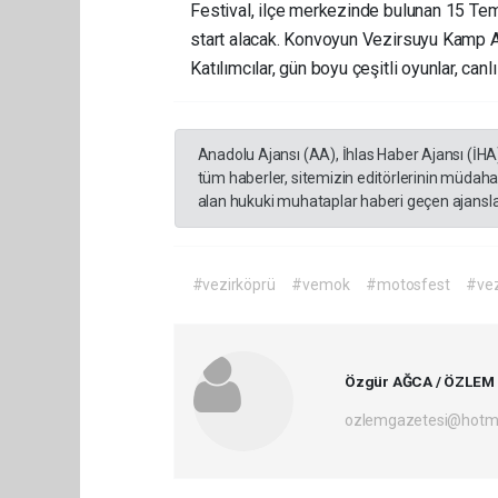
Festival, ilçe merkezinde bulunan 15 Te
start alacak. Konvoyun Vezirsuyu Kamp Al
Katılımcılar, gün boyu çeşitli oyunlar, can
Anadolu Ajansı (AA), İhlas Haber Ajansı (İHA
tüm haberler, sitemizin editörlerinin müdaha
alan hukuki muhataplar haberi geçen ajanslar
#vezirköprü
#vemok
#motosfest
#vez
Özgür AĞCA / ÖZLEM
ozlemgazetesi@hotm