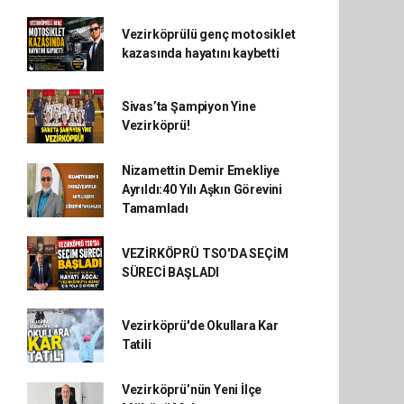
Vezirköprülü genç motosiklet
kazasında hayatını kaybetti
Sivas’ta Şampiyon Yine
Vezirköprü!
Nizamettin Demir Emekliye
Ayrıldı:40 Yılı Aşkın Görevini
Tamamladı
VEZİRKÖPRÜ TSO'DA SEÇİM
SÜRECİ BAŞLADI
Vezirköprü'de Okullara Kar
Tatili
Vezirköprü’nün Yeni İlçe