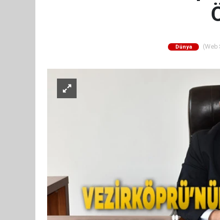
Ö
(Web S
Dünya