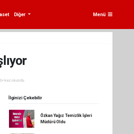
yaset
Diğer
Menü
lıyor
3+ kez okundu.
İlginizi Çekebilir
Özkan Yağız Temizlik İşleri
Müdürü Oldu