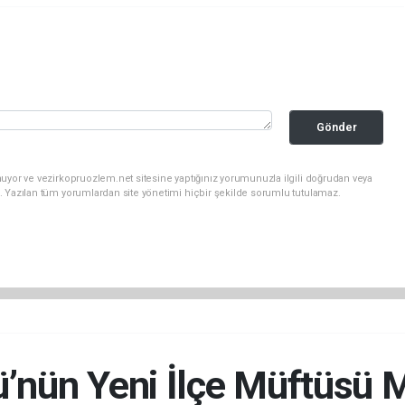
Gönder
uyor ve vezirkopruozlem.net sitesine yaptığınız yorumunuzla ilgili doğrudan veya
. Yazılan tüm yorumlardan site yönetimi hiçbir şekilde sorumlu tutulamaz.
ü’nün Yeni İlçe Müftüs