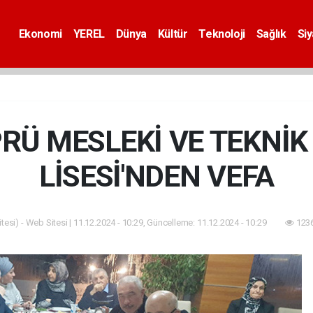
Ekonomi
YEREL
Dünya
Kültür
Teknoloji
Sağlık
Si
RÜ MESLEKİ VE TEKNİ
LİSESİ'NDEN VEFA
esi) - Web Sitesi | 11.12.2024 - 10:29, Güncelleme: 11.12.2024 - 10:29
1236