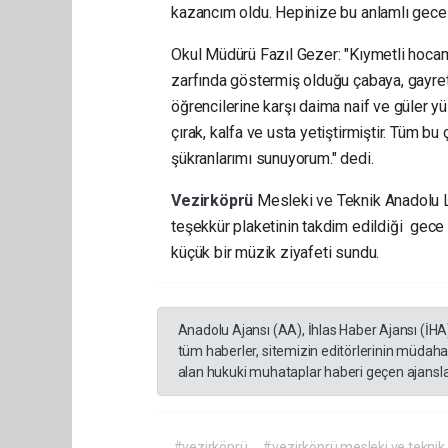
kazancım oldu. Hepinize bu anlamlı gece iç
Okul Müdürü Fazıl Gezer: "Kıymetli hoc
zarfında göstermiş olduğu çabaya, gayr
öğrencilerine karşı daima naif ve güler 
çırak, kalfa ve usta yetiştirmiştir. Tüm 
şükranlarımı sunuyorum." dedi.
Vezirköprü
Mesleki ve Teknik Anadolu L
teşekkür plaketinin takdim edildiği gece
küçük bir müzik ziyafeti sundu.
Anadolu Ajansı (AA), İhlas Haber Ajansı (İHA
tüm haberler, sitemizin editörlerinin müdaha
alan hukuki muhataplar haberi geçen ajanslar
#vezirköprü
#vezirköprü mesleki ve teknik 