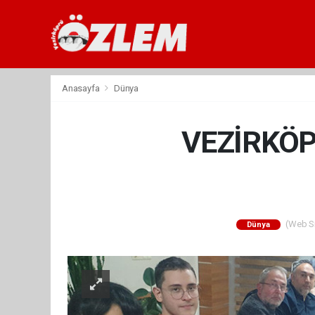
Anasayfa
Dünya
VEZİRKÖP
(Web Sit
Dünya