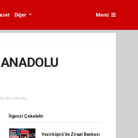
yaset
Diğer
Menü
K ANADOLU
3+ kez okundu.
İlginizi Çekebilir
Vezirköprü’de Ziraat Bankası