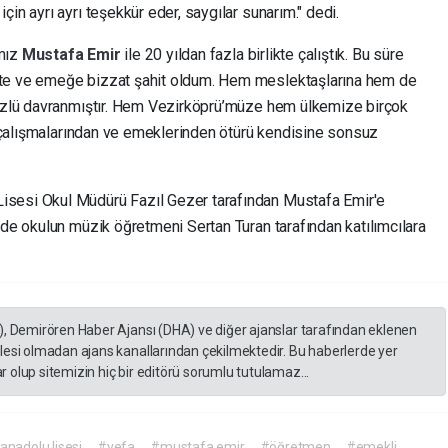
in ayrı ayrı teşekkür eder, saygılar sunarım." dedi.
amız
Mustafa Emir
ile 20 yıldan fazla birlikte çalıştık. Bu süre
ete ve emeğe bizzat şahit oldum. Hem meslektaşlarına hem de
yüzlü davranmıştır. Hem Vezirköprü’müze hem ülkemize birçok
bu çalışmalarından ve emeklerinden ötürü kendisine sonsuz
isesi Okul Müdürü Fazıl Gezer tarafından Mustafa Emir'e
 de okulun müzik öğretmeni Sertan Turan tarafından katılımcılara
), Demirören Haber Ajansı (DHA) ve diğer ajanslar tarafından eklenen
lesi olmadan ajans kanallarından çekilmektedir. Bu haberlerde yer
 olup sitemizin hiç bir editörü sorumlu tutulamaz...
anadolu lisesi
#vefa
#mustafa emir
#öğretmen
#emekli