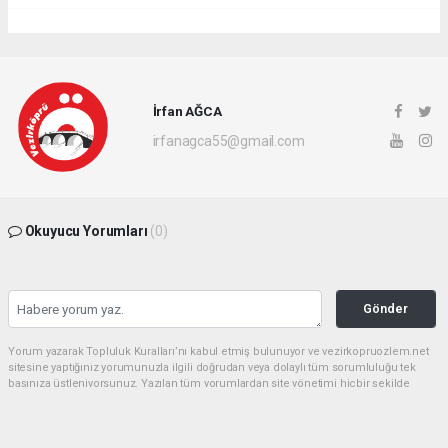
İrfan AĞCA
irfanagca55@gmail.com
Okuyucu Yorumları
(0)
Gönder
Yorum yazarak Topluluk Kuralları’nı kabul etmiş bulunuyor ve vezirkopruozlem.net
sitesine yaptığınız yorumunuzla ilgili doğrudan veya dolaylı tüm sorumluluğu tek
başınıza üstleniyorsunuz. Yazılan tüm yorumlardan site yönetimi hiçbir şekilde
sorumlu tutulamaz.