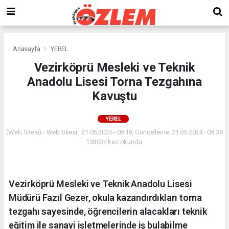
Anasayfa
YEREL
Vezirköprü Mesleki ve Teknik
Anadolu Lisesi Torna Tezgahına
Kavuştu
YEREL
(Web Sitesi) - Web Sitesi | 21.05.2024 - 09:18, Güncelleme: 21.05.2024 - 09:38
13853+ kez okundu.
Vezirköprü Mesleki ve Teknik Anadolu Lisesi
Müdürü Fazıl Gezer, okula kazandırdıkları torna
tezgahı sayesinde, öğrencilerin alacakları teknik
eğitim ile sanayi işletmelerinde iş bulabilme