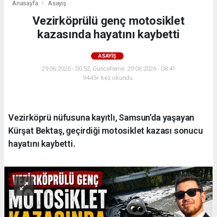
Anasayfa
Asayiş
Vezirköprülü genç motosiklet
kazasında hayatını kaybetti
ASAYIŞ
29.06.2026 - 00:52, Güncelleme: 29.06.2026 - 08:41
9445+ kez okundu.
Vezirköprü nüfusuna kayıtlı, Samsun’da yaşayan
Kürşat Bektaş, geçirdiği motosiklet kazası sonucu
hayatını kaybetti.