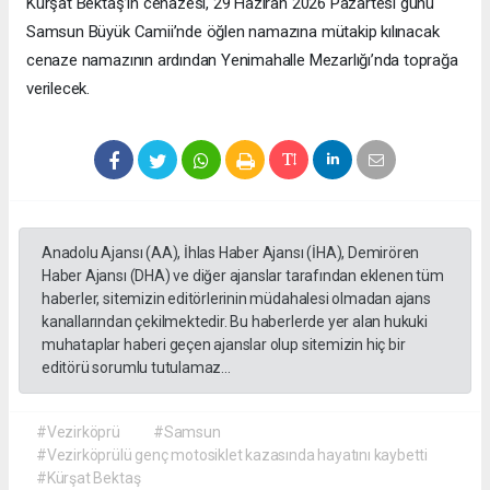
Kürşat Bektaş’ın cenazesi, 29 Haziran 2026 Pazartesi günü
Samsun Büyük Camii’nde öğlen namazına mütakip kılınacak
cenaze namazının ardından Yenimahalle Mezarlığı’nda toprağa
verilecek.
Anadolu Ajansı (AA), İhlas Haber Ajansı (İHA), Demirören
Haber Ajansı (DHA) ve diğer ajanslar tarafından eklenen tüm
haberler, sitemizin editörlerinin müdahalesi olmadan ajans
kanallarından çekilmektedir. Bu haberlerde yer alan hukuki
muhataplar haberi geçen ajanslar olup sitemizin hiç bir
editörü sorumlu tutulamaz...
#Vezirköprü
#Samsun
#Vezirköprülü genç motosiklet kazasında hayatını kaybetti
#Kürşat Bektaş