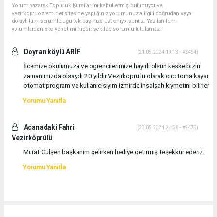
Yorum yazarak Topluluk Kuralları’nı kabul etmiş bulunuyor ve
vezirkopruozlem.net sitesine yaptığınız yorumunuzla ilgili doğrudan veya
dolaylı tüm sorumluluğu tek başınıza üstleniyorsunuz. Yazılan tüm
yorumlardan site yönetimi hiçbir şekilde sorumlu tutulamaz.
Doyran köylü ARİF
(21.05.2024 10:13 - #2454)
İlcemize okulumuza ve ogrencılerimize hayırlı olsun keske bizim
zamanımızda olsaydı 20 yıldır Vezirköprü lu olarak cnc torna kayar
otomat program ve kullanıcısıyım izmirde insalşah kıymetını bılirler
Yorumu Yanıtla
Adanadaki Fahri
(23.05.2024 21:58 - #2475)
Vezirköprülü
Murat Gülşen başkanım gelirken hediye getirmiş teşekkür ederiz.
Yorumu Yanıtla