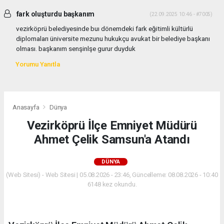
fark oluşturdu başkanım
(22.09.2025 10:46 - #7005)
vezirköprü belediyesinde buı dönemdeki fark eğitimli kültürlü
diplomaları üniversite mezunu hukukçu avukat bir belediye başkanı
olması. başkanım senşinlşe gurur duyduk
Yorumu Yanıtla
Anasayfa
Dünya
Vezirköprü İlçe Emniyet Müdürü
Ahmet Çelik Samsun'a Atandı
DÜNYA
(Web Sitesi) - Web Sitesi | 05.08.2026 - 23:46, Güncelleme: 08.08.2026 - 10:40
6148 kez okundu.