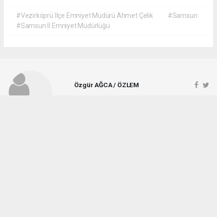
#Vezirköprü İlçe Emniyet Müdürü Ahmet Çelik
#Samsun
#Samsun İl Emniyet Müdürlüğü
Özgür AĞCA / ÖZLEM
ozlemgazetesi@hotmail.com
Okuyucu Yorumları
(1)
Gönder
Yorum yazarak Topluluk Kuralları’nı kabul etmiş bulunuyor ve vezirkopruozlem.net
sitesine yaptığınız yorumunuzla ilgili doğrudan veya dolaylı tüm sorumluluğu tek
başınıza üstleniyorsunuz. Yazılan tüm yorumlardan site yönetimi hiçbir şekilde