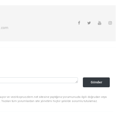
l.com
Gönder
uyor ve vezirkopruozlem.net sitesine yaptığınız yorumunuzla ilgili doğrudan veya
. Yazılan tüm yorumlardan site yönetimi hiçbir şekilde sorumlu tutulamaz.