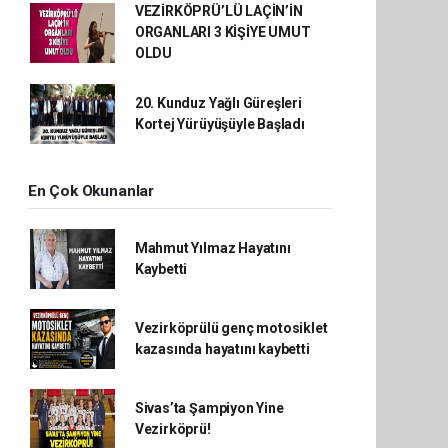
VEZİRKÖPRÜ’LÜ LAÇİN’İN
ORGANLARI 3 KİŞİYE UMUT
OLDU
20. Kunduz Yağlı Güreşleri
Kortej Yürüyüşüyle Başladı
En Çok Okunanlar
Mahmut Yılmaz Hayatını
Kaybetti
Vezirköprülü genç motosiklet
kazasında hayatını kaybetti
Sivas’ta Şampiyon Yine
Vezirköprü!