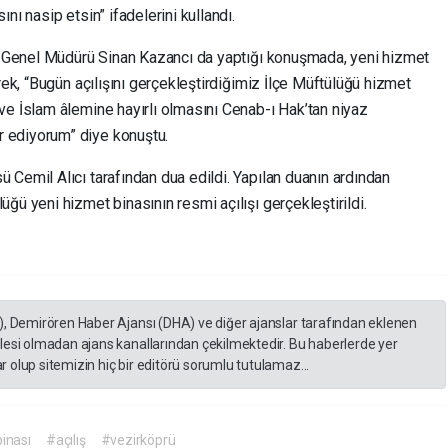
nı nasip etsin” ifadelerini kullandı.
rı Genel Müdürü Sinan Kazancı da yaptığı konuşmada, yeni hizmet
rek, “Bugün açılışını gerçekleştirdiğimiz İlçe Müftülüğü hizmet
ve İslam âlemine hayırlı olmasını Cenab-ı Hak’tan niyaz
 ediyorum” diye konuştu.
Cemil Alıcı tarafından dua edildi. Yapılan duanın ardından
lüğü yeni hizmet binasının resmi açılışı gerçekleştirildi.
), Demirören Haber Ajansı (DHA) ve diğer ajanslar tarafından eklenen
lesi olmadan ajans kanallarından çekilmektedir. Bu haberlerde yer
 olup sitemizin hiç bir editörü sorumlu tutulamaz...
inası
#açılış
#vezirköprü