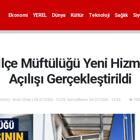
Ekonomi
YEREL
Dünya
Kültür
Teknoloji
Sağlık
Si
İlçe Müftülüğü Yeni Hizm
Açılışı Gerçekleştirildi
tesi) - Web Sitesi | 04.07.2026 - 13:39, Güncelleme: 04.07.2026 - 13:39
760