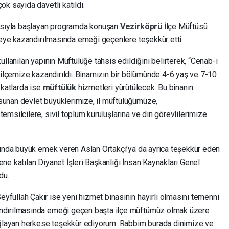
ok sayıda davetli katıldı.
masıyla başlayan programda konuşan
Vezirköprü
İlçe Müftüsü
lçeye kazandırılmasında emeği geçenlere teşekkür etti.
llanılan yapının Müftülüğe tahsis edildiğini belirterek, “Cenab-ı
 ilçemize kazandırıldı. Binamızın bir bölümünde 4-6 yaş ve 7-10
 katlarda ise
müftülük
hizmetleri yürütülecek. Bu binanın
unan devlet büyüklerimize, il müftülüğümüze,
msilcilere, sivil toplum kuruluşlarına ve din görevlilerimize
sında büyük emek veren Aslan Ortakçı’ya da ayrıca teşekkür eden
e katılan Diyanet İşleri Başkanlığı İnsan Kaynakları Genel
du.
ullah Çakır ise yeni hizmet binasının hayırlı olmasını temenni
ndırılmasında emeği geçen başta ilçe müftümüz olmak üzere
sağlayan herkese teşekkür ediyorum. Rabbim burada dinimize ve