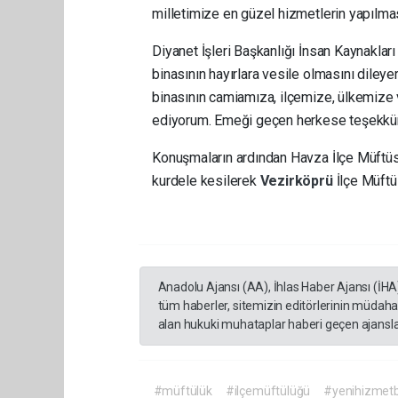
milletimize en güzel hizmetlerin yapılması
Diyanet İşleri Başkanlığı İnsan Kaynakla
binasının hayırlara vesile olmasını dileye
binasının camiamıza, ilçemize, ülkemize 
ediyorum. Emeği geçen herkese teşekkür
Konuşmaların ardından Havza İlçe Müftüsü 
kurdele kesilerek
Vezirköprü
İlçe Müftü
Anadolu Ajansı (AA), İhlas Haber Ajansı (İHA
tüm haberler, sitemizin editörlerinin müdaha
alan hukuki muhataplar haberi geçen ajanslar
#müftülük
#ilçemüftülüğü
#yenihizmetb