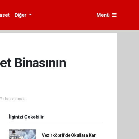
yaset
Diğer
Menü
et Binasının
7+ kez okundu.
İlginizi Çekebilir
Vezirköprü'de Okullara Kar