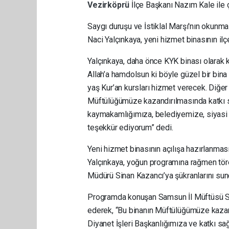
Vezirköprü
İlçe Başkanı Nazım Kale ile ç
Saygı duruşu ve İstiklal Marşı'nın okun
Naci Yalçınkaya, yeni hizmet binasının i
Yalçınkaya, daha önce KYK binası olarak ku
Allah’a hamdolsun ki böyle güzel bir bina
yaş Kur’an kursları hizmet verecek. Diğer
Müftülüğümüze kazandırılmasında katkı s
kaymakamlığımıza, belediyemize, siyasi te
teşekkür ediyorum” dedi.
Yeni hizmet binasının açılışa hazırlanma
Yalçınkaya, yoğun programına rağmen tören
Müdürü Sinan Kazancı’ya şükranlarını sun
Programda konuşan Samsun İl Müftüsü Seyf
ederek, “Bu binanın Müftülüğümüze kaza
Diyanet İşleri Başkanlığımıza ve katkı 