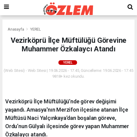
Anasayfa
YEREL
Vezirköprü İlçe Müftülüğü Görevine
Muhammer Özkalaycı Atandı
YEREL
(Web Sitesi) - Web Sitesi | 19.06.2026 - 17:45, Güncelleme: 19.06.2026 - 17:45
9818+ kez okundu.
Vezirköprü İlçe Müftülüğü’nde görev değişimi
yaşandı. Amasya'nın Merzifon ilçesine atanan İlçe
Müftüsü Naci Yalçınkaya’dan boşalan göreve,
Ordu’nun Gülyalı ilçesinde görev yapan Muhammer
Özkalaycı atandı.