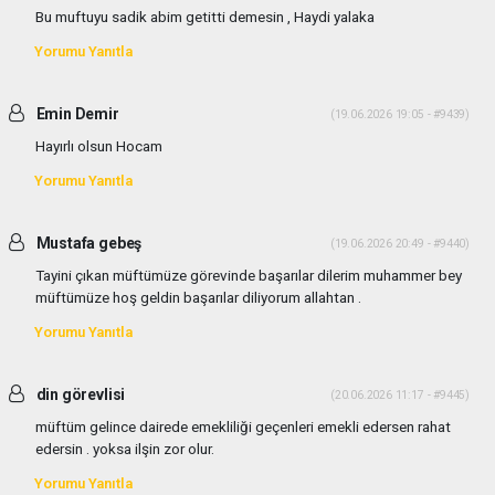
Bu muftuyu sadik abim getitti demesin , Haydi yalaka
Yorumu Yanıtla
Emin Demir
(19.06.2026 19:05 - #9439)
Hayırlı olsun Hocam
Yorumu Yanıtla
Mustafa gebeş
(19.06.2026 20:49 - #9440)
Tayini çıkan müftümüze görevinde başarılar dilerim muhammer bey
müftümüze hoş geldin başarılar diliyorum allahtan .
Yorumu Yanıtla
din görevlisi
(20.06.2026 11:17 - #9445)
müftüm gelince dairede emekliliği geçenleri emekli edersen rahat
edersin . yoksa ilşin zor olur.
Yorumu Yanıtla