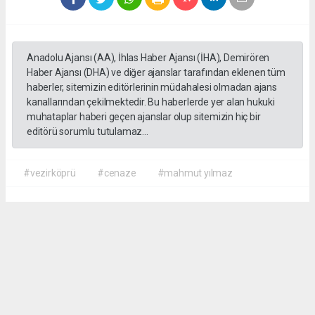
Anadolu Ajansı (AA), İhlas Haber Ajansı (İHA), Demirören
Haber Ajansı (DHA) ve diğer ajanslar tarafından eklenen tüm
haberler, sitemizin editörlerinin müdahalesi olmadan ajans
kanallarından çekilmektedir. Bu haberlerde yer alan hukuki
muhataplar haberi geçen ajanslar olup sitemizin hiç bir
editörü sorumlu tutulamaz...
#vezirköprü
#cenaze
#mahmut yılmaz
İrfan AĞCA
irfanagca55@gmail.com