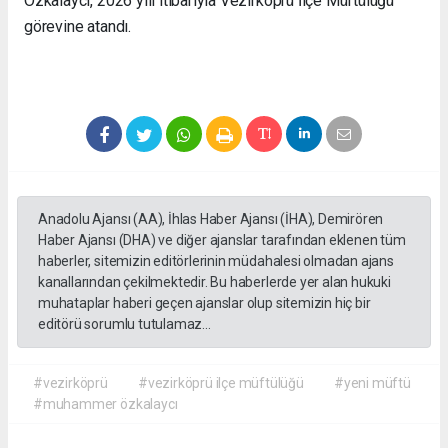
Özkalaycı, 2026 yılı itibarıyla Vezirköprü İlçe Müftülüğü
görevine atandı.
Anadolu Ajansı (AA), İhlas Haber Ajansı (İHA), Demirören
Haber Ajansı (DHA) ve diğer ajanslar tarafından eklenen tüm
haberler, sitemizin editörlerinin müdahalesi olmadan ajans
kanallarından çekilmektedir. Bu haberlerde yer alan hukuki
muhataplar haberi geçen ajanslar olup sitemizin hiç bir
editörü sorumlu tutulamaz...
#vezirköprü
#vezirköprü ilçe müftülüğü
#yeni müftü
#muhammer özkalaycı