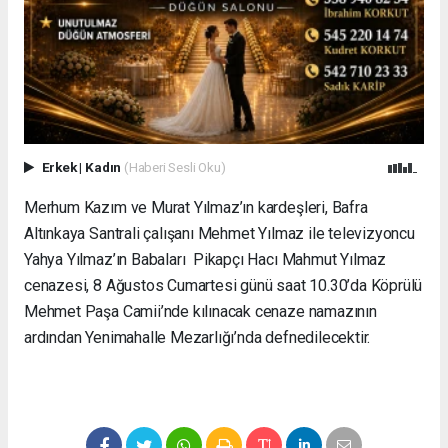
Erkek
|
Kadın
(Haberi Sesli Oku)
Merhum Kazım ve Murat Yılmaz’ın kardeşleri, Bafra
Altınkaya Santrali çalışanı Mehmet Yılmaz ile televizyoncu
Yahya Yılmaz’ın Babaları Pikapçı Hacı Mahmut Yılmaz
cenazesi, 8 Ağustos Cumartesi günü saat 10.30’da Köprülü
Mehmet Paşa Camii’nde kılınacak cenaze namazının
ardından Yenimahalle Mezarlığı’nda defnedilecektir.