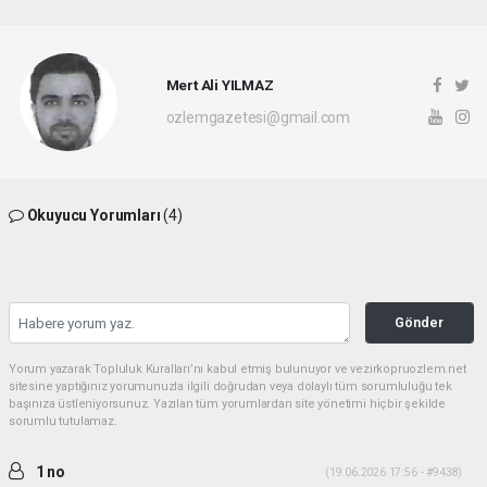
Mert Ali YILMAZ
ozlemgazetesi@gmail.com
Okuyucu Yorumları
(4)
Gönder
Yorum yazarak Topluluk Kuralları’nı kabul etmiş bulunuyor ve vezirkopruozlem.net
sitesine yaptığınız yorumunuzla ilgili doğrudan veya dolaylı tüm sorumluluğu tek
başınıza üstleniyorsunuz. Yazılan tüm yorumlardan site yönetimi hiçbir şekilde
sorumlu tutulamaz.
1 no
(19.06.2026 17:56 - #9438)