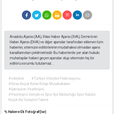
Anadolu Ajansı (AA), İhlas Haber Ajansı (İHA), Demirören
Haber Ajansı (DHA) ve diğer ajanslar tarafından eklenen tüm
haberler, sitemizin editörlerinin müdahalesi olmadan ajans
kanallarından çekilmektedir. Bu haberlerde yer alan hukuki
muhataplar haberi geçen ajanslar olup sitemizin hiç bir
editörü sorumlu tutulamaz...
#voleybol
#Türkiye Voleybol Federasyonu
#Sivas Küçük Kızlar Bölge Müsabakaları
#Şampiyon Vezirköprü
#Vezirköprü Gençlik ve Spor İlçe Müdürlüğü Spor Kulübü
Küçük Kız Voleybol Takımı
Habere Ek Fotoğraf(lar)