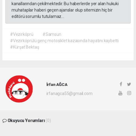
kanallarından çekilmektedir. Bu haberlerde yer alan hukuki
muhataplar haberi geçen ajanslar olup sitemizin hiç bir
editörü sorumlu tutulamaz...
#Vezirköprü
#Samsun
#Vezirköprülü genç motosiklet kazasında hayatını kaybetti
#Kürşat Bektaş
İrfan AĞCA
irfanagca55@gmail.com
Okuyucu Yorumları
(0)