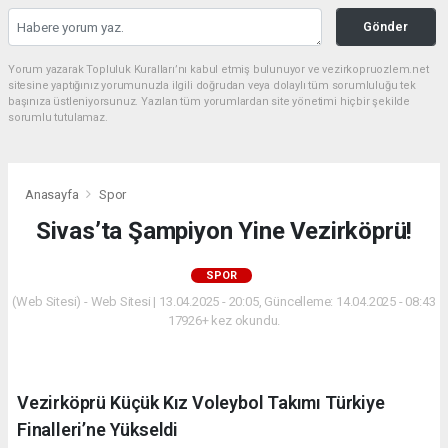
Gönder
Yorum yazarak Topluluk Kuralları’nı kabul etmiş bulunuyor ve vezirkopruozlem.net
sitesine yaptığınız yorumunuzla ilgili doğrudan veya dolaylı tüm sorumluluğu tek
başınıza üstleniyorsunuz. Yazılan tüm yorumlardan site yönetimi hiçbir şekilde
sorumlu tutulamaz.
Anasayfa
Spor
Sivas’ta Şampiyon Yine Vezirköprü!
SPOR
(Web Sitesi) - Web Sitesi | 13.04.2025 - 20:05, Güncelleme: 14.04.2025 - 08:43
17926+ kez okundu.
Vezirköprü Küçük Kız Voleybol Takımı Türkiye
Finalleri’ne Yükseldi