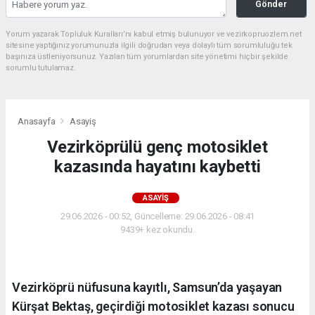
Gönder
Yorum yazarak Topluluk Kuralları’nı kabul etmiş bulunuyor ve vezirkopruozlem.net
sitesine yaptığınız yorumunuzla ilgili doğrudan veya dolaylı tüm sorumluluğu tek
başınıza üstleniyorsunuz. Yazılan tüm yorumlardan site yönetimi hiçbir şekilde
sorumlu tutulamaz.
Anasayfa
Asayiş
Vezirköprülü genç motosiklet
kazasında hayatını kaybetti
ASAYIŞ
29.06.2026 - 00:52, Güncelleme: 29.06.2026 - 08:41
9439+ kez okundu.
Vezirköprü nüfusuna kayıtlı, Samsun’da yaşayan
Kürşat Bektaş, geçirdiği motosiklet kazası sonucu