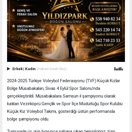
Erkek
|
Kadın
(Haberi Sesli Oku)
2024-2025 Türkiye Voleybol Federasyonu (TVF) Küçük Kızlar
Bölge Müsabakaları, Sivas 4 Eylül Spor Salonu’nda
gerçekleştirildi. Müsabakalara Samsun il şampiyonu olarak
katılan Vezirköprü Gençlik ve Spor İlçe Müdürlüğü Spor Kulübü
Küçük Kız Voleybol Takımı, gösterdiği üstün performansla
bölge şampiyonu oldu.
Turnuvada üç gün boyunca sahaya çıkan temsilcimiz, tüm