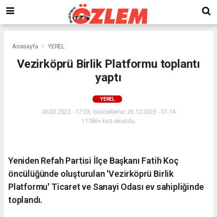
Anasayfa
YEREL
Vezirköprü Birlik Platformu toplantı
yaptı
YEREL
06.02.2023 - 17:03, Güncelleme: 26.12.2023 - 01:14
11786+ kez okundu.
Yeniden Refah Partisi İlçe Başkanı Fatih Koç
öncülüğünde oluşturulan 'Vezirköprü Birlik
Platformu' Ticaret ve Sanayi Odası ev sahipliğinde
toplandı.