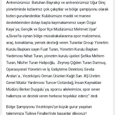
Antrenörümüz Batuhan Bayrakçı ve antrenörümüz Uğur Dinç
yönetiminde kızlarımız çok çalıştılar ve bölge şampiyonu olarak
bizleri gururlandırdılar. Kulübümüze maddi ve manevi
desteklerinden dolayı başta kaymakamımız sayın Özgür
Kaya`ya, Gençlik ve Spor İlçe Müdürümüz Mehmet Uyar’
a,Sivas’ta oynan bölge müsabakalararına spor malzemesi,
araç, konaklama, yemek desteği veren Turanlar Group Yönetim
Kurulu Başkanı sayın Fuat Turan, Yönetim Kurulu Başkan
Yardımcısı Nihat Turan, yönetim kurulu üyeleri Şefika Meltem
Turan, Nilüfer Turan Hatipoğlu, Zeynep Çiğden Turan Durmuş,
Operasyonel Yönetim ve İş Geliştirme Direktörü Sevda
Arslan`a , Vezirköprü Orman Ürünleri Kağıt San. AŞ Üretim
Genel Müdür Yardımcısı Tuncer Üstündağ, İnsan Kaynakları
Müdürü Berker Duygulu`ya, sporcu ailelerimize, spor sever
halkımıza ve destek veren herkese teşekkür ederiz.” dedi.
Bölge Şampiyonu Vezirköprü’ye büyük gurur yaşatan
takımımıza Türkiye Finalleri’nde başarılar diliyoruz!