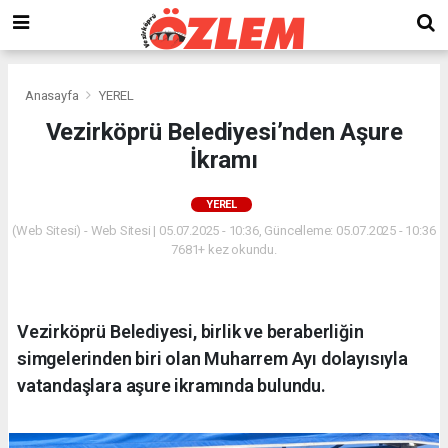
Anasayfa
YEREL
Vezirköprü Belediyesi’nden Aşure
İkramı
YEREL
(Web Sitesi) - Web Sitesi | 05.07.2025 - 10:36, Güncelleme: 05.07.2025 - 10:36
7681+ kez okundu.
Vezirköprü Belediyesi, birlik ve beraberliğin
simgelerinden biri olan Muharrem Ayı dolayısıyla
vatandaşlara aşure ikramında bulundu.