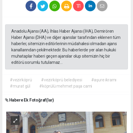
Anadolu Ajansı (AA), İhlas Haber Ajansı (İHA), Demirören
Haber Ajansı (DHA) ve diğer ajanslar tarafından eklenen tüm
haberler, sitemizin editörlerinin müdahalesi olmadan ajans
kanallarından çekilmektedir. Bu haberlerde yer alan hukuki
muhataplar haberi geçen ajanslar olup sitemizin hiç bir
editörü sorumlu tutulamaz...
#vezirköprü
#vezirköprü belediyesi
#aşure ikramı
#murat gül
#köprülü mehmet paşa cami
Habere Ek Fotoğraf(lar)