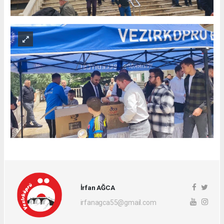
İrfan AĞCA
irfanagca55@gmail.com