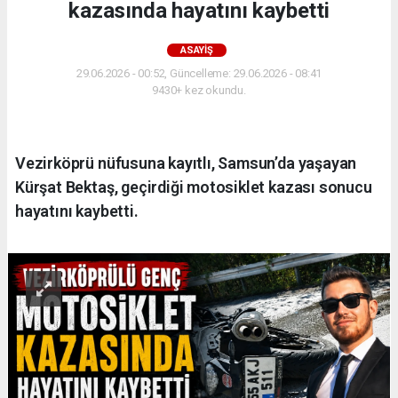
kazasında hayatını kaybetti
ASAYIŞ
29.06.2026 - 00:52, Güncelleme: 29.06.2026 - 08:41
9430+ kez okundu.
Vezirköprü nüfusuna kayıtlı, Samsun’da yaşayan
Kürşat Bektaş, geçirdiği motosiklet kazası sonucu
hayatını kaybetti.