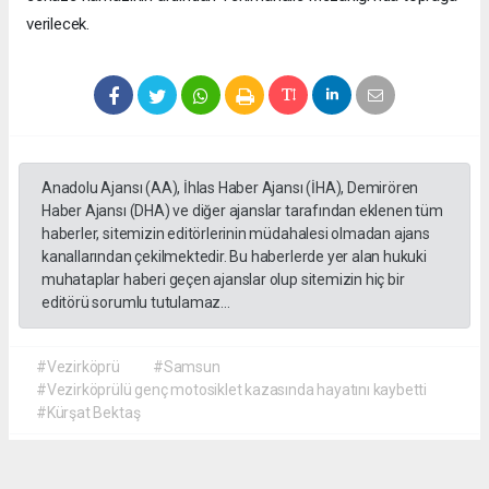
verilecek.
Anadolu Ajansı (AA), İhlas Haber Ajansı (İHA), Demirören
Haber Ajansı (DHA) ve diğer ajanslar tarafından eklenen tüm
haberler, sitemizin editörlerinin müdahalesi olmadan ajans
kanallarından çekilmektedir. Bu haberlerde yer alan hukuki
muhataplar haberi geçen ajanslar olup sitemizin hiç bir
editörü sorumlu tutulamaz...
#Vezirköprü
#Samsun
#Vezirköprülü genç motosiklet kazasında hayatını kaybetti
#Kürşat Bektaş