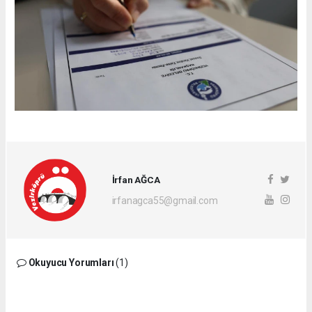
İrfan AĞCA
irfanagca55@gmail.com
Okuyucu Yorumları
(1)