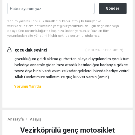
Gönder
Yorum yazarak Topluluk Kuralları’nı kabul etmiş bulunuyor ve
vezirkopruozlem.net sitesine yaptığınız yorumunuzla ilgili doğrudan veya
dolaylı tüm sorumluluğu tek başınıza üstleniyorsunuz. Yazılan tüm
yorumlardan site yönetimi hiçbir şekilde sorumlu tutulamaz.
çocukluk sevinci
(08.01.2026 11:07 - #8139)
çocukluğum geldi aklıma gurbetten sılaya duygulandım çocuktum
belediye annemle gider imza atardık hatırladığım kadarıyla gökce
teyze diye birisi vardı evimize kadar gelirlerdi bizede hediye verirdi
Allah Devletimize milletimize güç kuvvet versin (amin)
Yorumu Yanıtla
Anasayfa
Asayiş
Vezirköprülü genç motosiklet