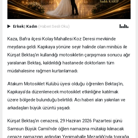
Erkek
|
Kadın
(Haberi Sesli Oku)
Kaza, Bafra ilçesi Kolay Mahallesi Koz Deresi mevkiinde
meydana geldi. Kapıkaya yönüne seyir halinde olan minibüs ile
Kürşat Bektaş’ın kullandığı motosikletin çarpışması sonucu ağır
yaralanan Bektaş, kaldırıldığı hastanede doktorların tüm
müdahalesine rağmen kurtarılamadı.
Atakum Motosiklet Kulübü üyesi olduğu öğrenilen Bektaş’ın,
Kapıkaya’da düzenlenecek motosiklet etkinliğine katılmak
üzere bölgede bulunduğu belirtildi. Acı haberi alan yakınları ve
arkadaşları büyük üzüntü yaşadı.
Kürşat Bektaş’ın cenazesi, 29 Haziran 2026 Pazartesi günü
Samsun Büyük Camii’nde öğlen namazına mütakip kılınacak
cenaze namazının ardından Yenimahalle Mezarlığı’nda toprağa