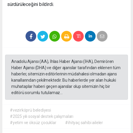
sürdürüleceğini bildirdi.
Anadolu Ajansı (AA), İhlas Haber Ajansı (İHA), Demirören
Haber Ajansı (DHA) ve diğer ajanslar tarafından eklenen tüm
haberler, sitemizin editörlerinin müdahalesi olmadan ajans
kanallarından çekilmektedir. Bu haberlerde yer alan hukuki
muhataplar haberi geçen ajanslar olup sitemizin hiç bir
editörü sorumlu tutulamaz...
#vezirköprü belediyesi
#2025 yılı sosyal destek çalışmaları
#yetim ve öksüz çocuklar
#ihityaç sahibi aileler