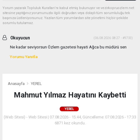
Yorum yazarak Topluluk Kuralları’nı kabul etmiş bulunuyor ve vezirkopruozlem.net
sitesine yaptığınız yorumunuzla ilgili doğrudan veya dolaylı tüm sorumluluğu tek
başınıza üstleniyorsunuz. Yazılan tüm yorumlardan site yönetimi hiçbir şekilde
sorumlu tutulamaz.
Okuyucun
(06.08.2026 08:27 - #9733)
Ne kadar seviyorsun Özlem gazetesi hayati Ağca bu müdürü sen
Yorumu Yanıtla
Anasayfa
YEREL
Mahmut Yılmaz Hayatını Kaybetti
YEREL
(Web Sitesi) - Web Sitesi | 07.08.2026 - 15:44, Güncelleme: 07.08.2026 - 17:33
6871 kez okundu.