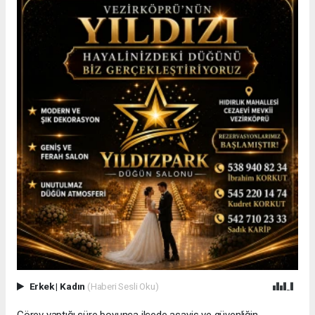
Erkek
|
Kadın
(Haberi Sesli Oku)