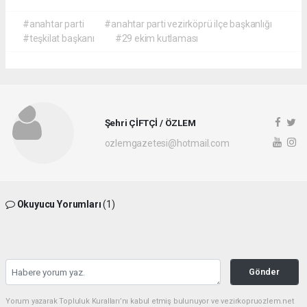
#anahtar parti
#anahtar parti vezirköprü ilçe başkanlığı
#teşkilat başkanı
#29 ekim kutlaması
Şehri ÇİFTÇİ / ÖZLEM
ozlemgazetesi@hotmail.com
Okuyucu Yorumları
(1)
Gönder
Yorum yazarak Topluluk Kuralları’nı kabul etmiş bulunuyor ve vezirkopruozlem.net