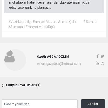
muhataplar haberi geçen ajanslar olup sitemizin hiç bir
editörü sorumlu tutulamaz...
#Vezirköprü İlçe Emniyet Müdürü Ahmet Çelik
#Samsun
#Samsun İl Emniyet Müdürlüğü
Özgür AĞCA / ÖZLEM
ozlemgazetesi@hotmail.com
Okuyucu Yorumları
(1)
Gönder