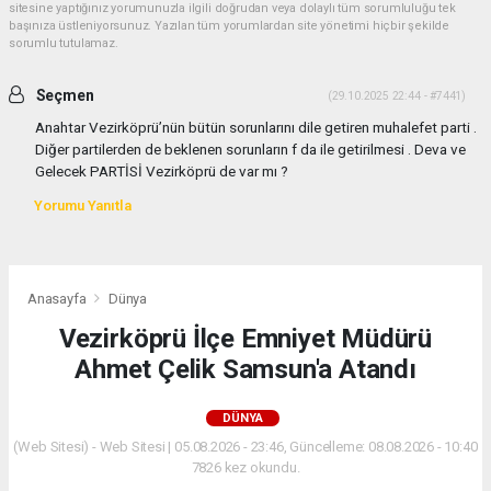
sitesine yaptığınız yorumunuzla ilgili doğrudan veya dolaylı tüm sorumluluğu tek
başınıza üstleniyorsunuz. Yazılan tüm yorumlardan site yönetimi hiçbir şekilde
sorumlu tutulamaz.
Seçmen
(29.10.2025 22:44 - #7441)
Anahtar Vezirköprü’nün bütün sorunlarını dile getiren muhalefet parti .
Diğer partilerden de beklenen sorunların f da ile getirilmesi . Deva ve
Gelecek PARTİSİ Vezirköprü de var mı ?
Yorumu Yanıtla
Anasayfa
Dünya
Vezirköprü İlçe Emniyet Müdürü
Ahmet Çelik Samsun'a Atandı
DÜNYA
(Web Sitesi) - Web Sitesi | 05.08.2026 - 23:46, Güncelleme: 08.08.2026 - 10:40
7826 kez okundu.