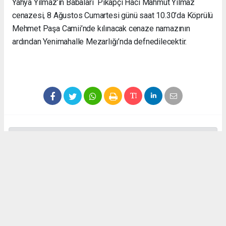
Yahya Yılmaz’ın Babaları Pikapçı Hacı Mahmut Yılmaz
cenazesi, 8 Ağustos Cumartesi günü saat 10.30’da Köprülü
Mehmet Paşa Camii’nde kılınacak cenaze namazının
ardından Yenimahalle Mezarlığı’nda defnedilecektir.
Anadolu Ajansı (AA), İhlas Haber Ajansı (İHA), Demirören
Haber Ajansı (DHA) ve diğer ajanslar tarafından eklenen tüm
haberler, sitemizin editörlerinin müdahalesi olmadan ajans
kanallarından çekilmektedir. Bu haberlerde yer alan hukuki
muhataplar haberi geçen ajanslar olup sitemizin hiç bir
editörü sorumlu tutulamaz...
#vezirköprü
#cenaze
#mahmut yılmaz