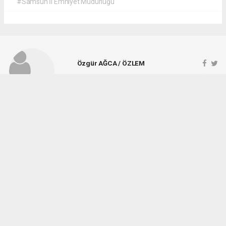
#Samsun İl Emniyet Müdürlüğü
Özgür AĞCA / ÖZLEM
ozlemgazetesi@hotmail.com
Okuyucu Yorumları
(1)
Gönder
Yorum yazarak Topluluk Kuralları’nı kabul etmiş bulunuyor ve vezirkopruozlem.net
sitesine yaptığınız yorumunuzla ilgili doğrudan veya dolaylı tüm sorumluluğu tek
başınıza üstleniyorsunuz. Yazılan tüm yorumlardan site yönetimi hiçbir şekilde
sorumlu tutulamaz.