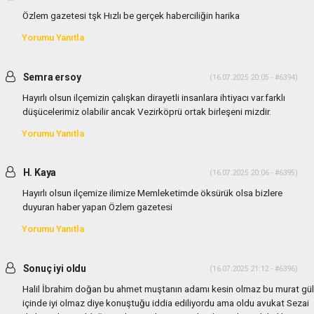
Özlem gazetesi tşk Hızlı be gerçek haberciliğin harika
Yorumu Yanıtla
Semra ersoy
(16.07.2025 20:05 - #6394)
Hayırlı olsun ilçemizin çalışkan dirayetli insanlara ihtiyacı var.farklı
düşücelerimiz olabilir ancak Vezirköprü ortak birleşeni mizdir.
Yorumu Yanıtla
H. Kaya
(16.07.2025 20:06 - #6395)
Hayırlı olsun ilçemize ilimize Memleketimde öksürük olsa bizlere
duyuran haber yapan Özlem gazetesi
Yorumu Yanıtla
Sonuç iyi oldu
(16.07.2025 21:12 - #6396)
Halil İbrahim doğan bu ahmet muştanın adamı kesin olmaz bu murat gül
içinde iyi olmaz diye konuştuğu iddia ediliyordu ama oldu avukat Sezai