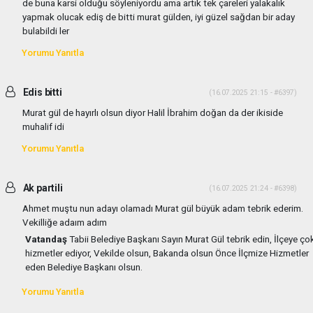
de buna karsi olduğu söyleniyordu ama artık tek çareleri yalakalık
yapmak olucak ediş de bitti murat gülden, iyi güzel sağdan bir aday
bulabildi ler
Yorumu Yanıtla
Edis bitti
(16.07.2025 21:15 - #6397)
Murat gül de hayırlı olsun diyor Halil İbrahim doğan da der ikiside
muhalif idi
Yorumu Yanıtla
Ak partili
(16.07.2025 21:24 - #6398)
Ahmet muştu nun adayı olamadı Murat gül büyük adam tebrik ederim.
Vekilliğe adaım adım
Vatandaş
Tabii Belediye Başkanı Sayın Murat Gül tebrik edin, İlçeye ço
hizmetler ediyor, Vekilde olsun, Bakanda olsun Önce İlçmize Hizmetler
eden Belediye Başkanı olsun.
Yorumu Yanıtla