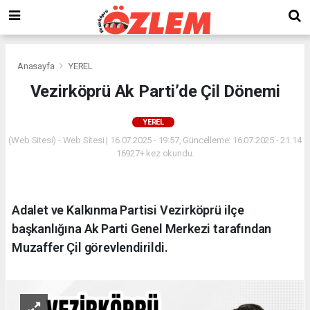
Anasayfa
YEREL
Vezirköprü Ak Parti’de Çil Dönemi
YEREL
(Web Sitesi) - Web Sitesi | 16.07.2025 - 19:57, Güncelleme: 16.07.2025 - 21:14
16927+ kez okundu.
Adalet ve Kalkınma Partisi Vezirköprü ilçe
başkanlığına Ak Parti Genel Merkezi tarafından
Muzaffer Çil görevlendirildi.