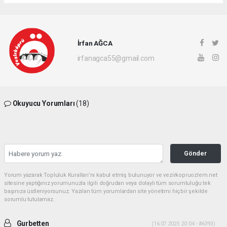
İrfan AĞCA
irfanagca55@gmail.com
Okuyucu Yorumları
(18)
Gönder
Yorum yazarak Topluluk Kuralları’nı kabul etmiş bulunuyor ve vezirkopruozlem.net
sitesine yaptığınız yorumunuzla ilgili doğrudan veya dolaylı tüm sorumluluğu tek
başınıza üstleniyorsunuz. Yazılan tüm yorumlardan site yönetimi hiçbir şekilde
sorumlu tutulamaz.
Gurbetten
(16.07.2025 20:04 - #6393)