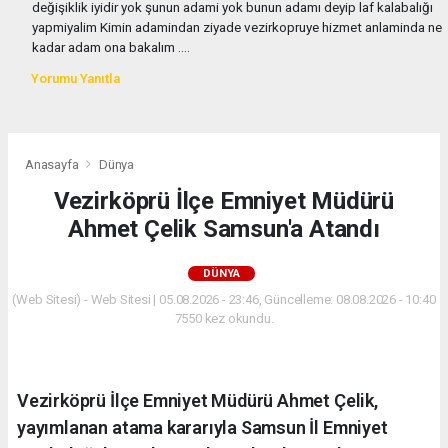
değişiklik iyidir yok şunun adami yok bunun adamı deyip laf kalabalığı
yapmiyalim Kimin adamindan ziyade vezirkopruye hizmet anlaminda ne
kadar adam ona bakalım ....
Yorumu Yanıtla
Anasayfa
Dünya
Vezirköprü İlçe Emniyet Müdürü
Ahmet Çelik Samsun'a Atandı
DÜNYA
(Web Sitesi) - Web Sitesi | 05.08.2026 - 23:46, Güncelleme: 08.08.2026 - 10:40
7550 kez okundu.
Vezirköprü İlçe Emniyet Müdürü Ahmet Çelik,
yayımlanan atama kararıyla Samsun İl Emniyet