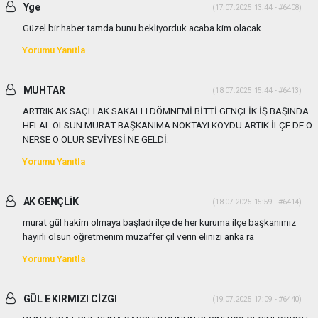
Yge
(17.07.2025 13:44 - #6408)
Güzel bir haber tamda bunu bekliyorduk acaba kim olacak
Yorumu Yanıtla
MUHTAR
(18.07.2025 15:44 - #6413)
ARTRIK AK SAÇLI AK SAKALLI DÖMNEMİ BİTTİ GENÇLİK İŞ BAŞINDA
HELAL OLSUN MURAT BAŞKANIMA NOKTAYI KOYDU ARTIK İLÇE DE O
NERSE O OLUR SEVİYESİ NE GELDİ.
Yorumu Yanıtla
AK GENÇLİK
(18.07.2025 15:59 - #6414)
murat gül hakim olmaya başladı ilçe de her kuruma ilçe başkanımız
hayırlı olsun öğretmenim muzaffer çil verin elinizi anka ra
Yorumu Yanıtla
GÜL E KIRMIZI CİZGI
(19.07.2025 17:09 - #6440)