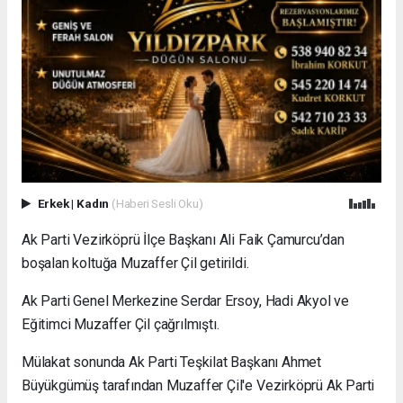
Erkek
|
Kadın
(Haberi Sesli Oku)
Ak Parti Vezirköprü İlçe Başkanı Ali Faik Çamurcu’dan
boşalan koltuğa Muzaffer Çil getirildi.
Ak Parti Genel Merkezine Serdar Ersoy, Hadi Akyol ve
Eğitimci Muzaffer Çil çağrılmıştı.
Mülakat sonunda Ak Parti Teşkilat Başkanı Ahmet
Büyükgümüş tarafından Muzaffer Çil'e Vezirköprü Ak Parti