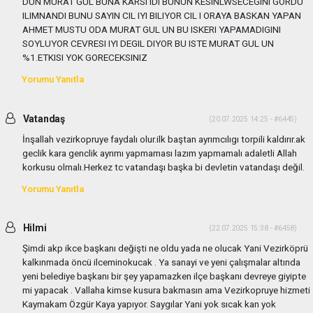
DUN MURAT GUL BUNA KARSI IDI BUNUN KESINLWSECEGINI GORDU
ILIMNANDI BUNU SAYIN CIL IYI BILIYOR CIL I ORAYA BASKAN YAPAN
AHMET MUSTU ODA MURAT GUL UN BU ISKERI YAPAMADIGINI
SOYLUYOR CEVRESI IYI DEGIL DIYOR BU ISTE MURAT GUL UN
%1.ETKISI YOK GORECEKSINIZ
Yorumu Yanıtla
Vatandaş
(20.07.2025 14:25 - #6445)
İnşallah vezirkopruye faydalı olur.ilk baştan ayrımcılıgı torpili kaldırır.ak
geclik kara genclik ayrımı yapmaması lazım yapmamalı adaletli Allah
korkusu olmalı.Herkez tc vatandaşı başka bi devletin vatandaşı değil.
Yorumu Yanıtla
Hilmi
(22.07.2025 15:38 - #6458)
Şimdi akp ikce başkanı değişti ne oldu yada ne olucak Yani Vezirköprü
kalkınmada öncü ilceminokucak . Ya sanayi ve yeni çalışmalar altında
yeni belediye başkanı bir şey yapamazken ilçe başkanı devreye giyipte
mi yapacak . Vallaha kimse kusura bakmasın ama Vezirkopruye hizmeti
Kaymakam Özgür Kaya yapıyor. Saygılar Yani yok sıcak kan yok