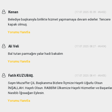
Kenan
(17.07.2025 05:09 - #6402)
Belediye başkanıyla birlikte hizmet yapmamaya devam ederler. Tencere
kapak olmuş.
Yorumu Yanıtla
Ali Veli
(17.07.2025 08:27 - #6404)
Bal tutan parmağını yalar hadi bakalım
Yorumu Yanıtla
Fatih KUZUBAŞ.
(17.07.2025 08:41 - #6405)
Sayın Muzaffer ÇiL Başkanıma Bizlere İlçmize Hayırlı Uğurlu Olsun
İNŞALLAH. Hayırlı Olsun. RABBİM Ülkemize Hayırlı Hizmetler ve Başarıla
Nasibb İğsaağan Eylesin.
Yorumu Yanıtla