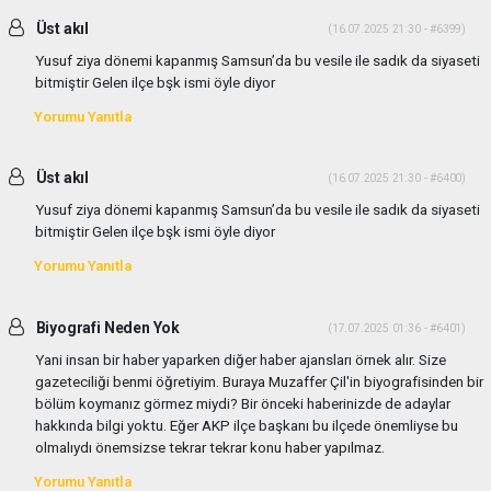
Üst akıl
(16.07.2025 21:30 - #6399)
Yusuf ziya dönemi kapanmış Samsun’da bu vesile ile sadık da siyaseti
bitmiştir Gelen ilçe bşk ismi öyle diyor
Yorumu Yanıtla
Üst akıl
(16.07.2025 21:30 - #6400)
Yusuf ziya dönemi kapanmış Samsun’da bu vesile ile sadık da siyaseti
bitmiştir Gelen ilçe bşk ismi öyle diyor
Yorumu Yanıtla
Biyografi Neden Yok
(17.07.2025 01:36 - #6401)
Yani insan bir haber yaparken diğer haber ajansları örnek alır. Size
gazeteciliği benmi öğretiyim. Buraya Muzaffer Çil'in biyografisinden bir
bölüm koymanız görmez miydi? Bir önceki haberinizde de adaylar
hakkında bilgi yoktu. Eğer AKP ilçe başkanı bu ilçede önemliyse bu
olmalıydı önemsizse tekrar tekrar konu haber yapılmaz.
Yorumu Yanıtla