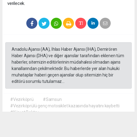
verilecek.
Anadolu Ajansı (AA), İhlas Haber Ajansı (İHA), Demirören
Haber Ajansı (DHA) ve diğer ajanslar tarafından eklenen tüm
haberler, sitemizin editörlerinin müdahalesi olmadan ajans
kanallarından çekilmektedir. Bu haberlerde yer alan hukuki
muhataplar haberi geçen ajanslar olup sitemizin hiç bir
editörü sorumlu tutulamaz...
#Vezirköprü
#Samsun
#Vezirköprülü genç motosiklet kazasında hayatını kaybetti
#Kürşat Bektaş