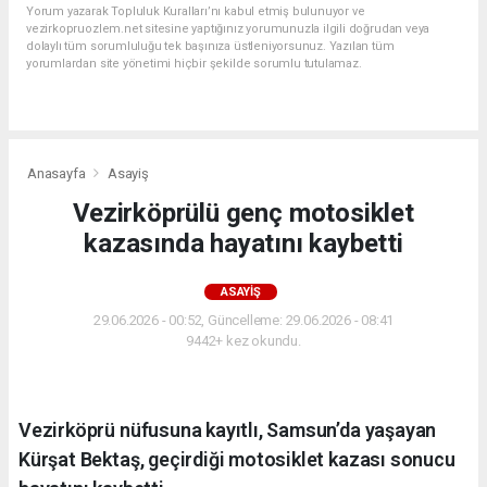
Yorum yazarak Topluluk Kuralları’nı kabul etmiş bulunuyor ve
vezirkopruozlem.net sitesine yaptığınız yorumunuzla ilgili doğrudan veya
dolaylı tüm sorumluluğu tek başınıza üstleniyorsunuz. Yazılan tüm
yorumlardan site yönetimi hiçbir şekilde sorumlu tutulamaz.
Anasayfa
Asayiş
Vezirköprülü genç motosiklet
kazasında hayatını kaybetti
ASAYIŞ
29.06.2026 - 00:52, Güncelleme: 29.06.2026 - 08:41
9442+ kez okundu.
Vezirköprü nüfusuna kayıtlı, Samsun’da yaşayan
Kürşat Bektaş, geçirdiği motosiklet kazası sonucu