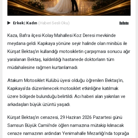
Erkek
|
Kadın
(Haberi Sesli Oku)
Kaza, Bafra ilçesi Kolay Mahallesi Koz Deresi mevkiinde
meydana geldi. Kapıkaya yönüne seyir halinde olan minibüs ile
Kürşat Bektaş’ın kullandığı motosikletin çarpışması sonucu ağır
yaralanan Bektaş, kaldırıldığı hastanede doktorların tüm
müdahalesine rağmen kurtarılamadı.
Atakum Motosiklet Kulübü üyesi olduğu öğrenilen Bektaş’ın,
Kapıkaya’da düzenlenecek motosiklet etkinliğine katılmak
üzere bölgede bulunduğu belirtildi. Acı haberi alan yakınları ve
arkadaşları büyük üzüntü yaşadı.
Kürşat Bektaş’ın cenazesi, 29 Haziran 2026 Pazartesi günü
Samsun Büyük Camii’nde öğlen namazına mütakip kılınacak
cenaze namazının ardından Yenimahalle Mezarlığı’nda toprağa