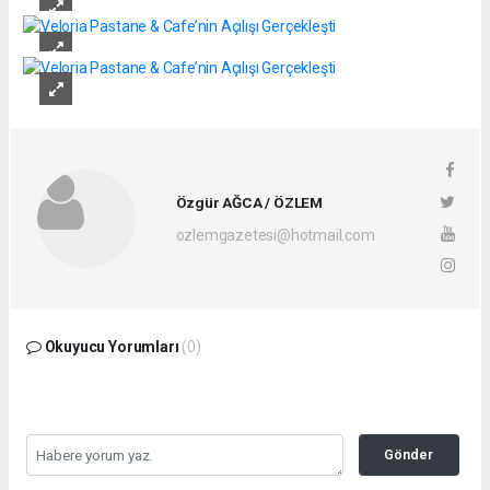
Özgür AĞCA / ÖZLEM
ozlemgazetesi@hotmail.com
Okuyucu Yorumları
(0)
Gönder