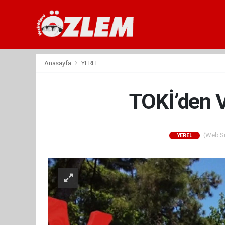
Anasayfa
YEREL
TOKİ’den V
(Web Sit
YEREL