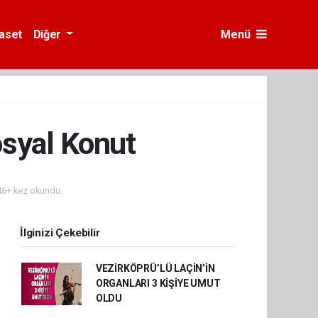
yaset
Diğer
Menü
osyal Konut
6+ kez okundu.
İlginizi Çekebilir
VEZİRKÖPRÜ’LÜ LAÇİN’İN
ORGANLARI 3 KİŞİYE UMUT
OLDU