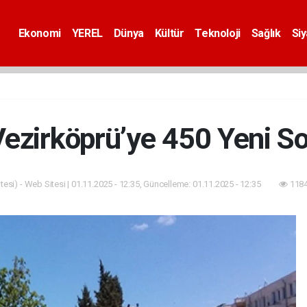
Ekonomi
YEREL
Dünya
Kültür
Teknoloji
Sağlık
Si
ezirköprü’ye 450 Yeni S
esi) - Web Sitesi | 01.11.2025 - 12:35, Güncelleme: 01.11.2025 - 12:35
1184