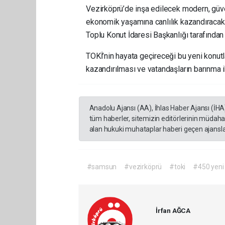
Vezirköprü’de inşa edilecek modern, güve
ekonomik yaşamına canlılık kazandıracak
Toplu Konut İdaresi Başkanlığı tarafından 
TOKİ’nin hayata geçireceği bu yeni konutl
kazandırılması ve vatandaşların barınma i
Anadolu Ajansı (AA), İhlas Haber Ajansı (İHA
tüm haberler, sitemizin editörlerinin müdaha
alan hukuki muhataplar haberi geçen ajanslar
#samsun
#vezirköprü
#toki
#450 yeni
İrfan AĞCA