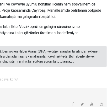
nli ve çevreyle uyumlu konutlar, ilçenin hem sosyal hem de
. Proje kapsamında Çayırbaşı Mahallesi’nde belirlenen bölgede
kamulaştırma çalışmaları başlatıldı.
arla birlikte, Vezirköprü’nün gelişim sürecine ivme
htiyacına kalıcı çözümler üretilmesi hedefleniyor.
), Demirören Haber Ajansı (DHA) ve diğer ajanslar tarafından eklenen
lesi olmadan ajans kanallarından çekilmektedir. Bu haberlerde yer
 olup sitemizin hiç bir editörü sorumlu tutulamaz...
 sosyal konut