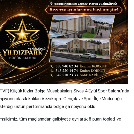
VF) Küçük Kızlar Bölge Müsabakaları, Sivas 4 Eylül Spor Salonu’nda
mpiyonu olarak katılan Vezirköprü Gençlik ve Spor İlçe Müdürlüğü
sterdiği üstün performansla bölge şampiyonu oldu.
lcimiz, tüm maçlarından galibiyetle ayrılarak 8 puan topladı ve