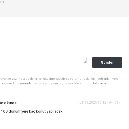
om
Gönder
uyor ve vezirkopruozlem.net sitesine yaptığınız yorumunuzla ilgili doğrudan veya
. Yazılan tüm yorumlardan site yönetimi hiçbir şekilde sorumlu tutulamaz.
e olacak.
(01.11.2025 16:12 - #7461)
ık 100 dönüm yere kaç konut yapılacak