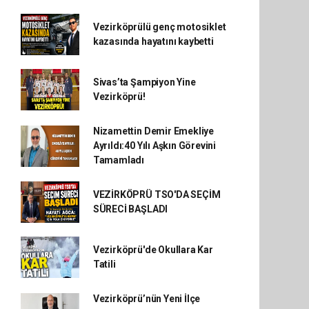
Vezirköprülü genç motosiklet
kazasında hayatını kaybetti
Sivas’ta Şampiyon Yine
Vezirköprü!
Nizamettin Demir Emekliye
Ayrıldı:40 Yılı Aşkın Görevini
Tamamladı
VEZİRKÖPRÜ TSO'DA SEÇİM
SÜRECİ BAŞLADI
Vezirköprü'de Okullara Kar
Tatili
Vezirköprü’nün Yeni İlçe