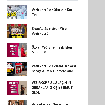
Vezirköprü'de Okullara Kar
Tatili
Sivas’ta Şampiyon Yine
Vezirköprü!
Özkan Yağız Temizlik İşleri
Müdürü Oldu
Vezirköprü’de Ziraat Bankası
Sanayi ATM'si Hizmete Girdi
VEZİRKÖPRÜ’LÜ LAÇİN’İN
ORGANLARI 3 KİŞİYE UMUT
OLDU
Bahçekonaklı Güreşçiler