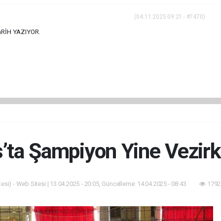
(04.11.2025 09:21 - #7470)
taRİH YAZIYOR.
s’ta Şampiyon Yine Vezirk
esi) - Web Sitesi | 13.04.2025 - 20:05, Güncelleme: 14.04.2025 - 08:43
1792