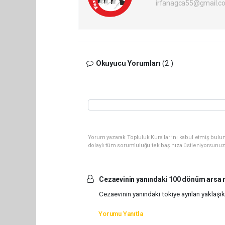
irfanagca55@gmail.c
Okuyucu Yorumları
(2 )
Yorum yazarak Topluluk Kuralları’nı kabul etmiş bulun
dolaylı tüm sorumluluğu tek başınıza üstleniyorsunuz
Cezaevinin yanındaki 100 dönüm arsa n
Cezaevinin yanındaki tokiye ayrılan yaklaş
Yorumu Yanıtla