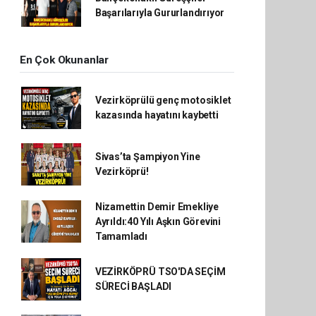
Başarılarıyla Gururlandırıyor
En Çok Okunanlar
Vezirköprülü genç motosiklet
kazasında hayatını kaybetti
Sivas’ta Şampiyon Yine
Vezirköprü!
Nizamettin Demir Emekliye
Ayrıldı:40 Yılı Aşkın Görevini
Tamamladı
VEZİRKÖPRÜ TSO'DA SEÇİM
SÜRECİ BAŞLADI