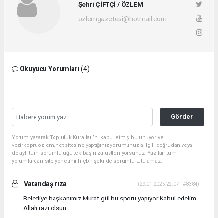
Şehri ÇİFTÇİ / ÖZLEM
ozlemgazetesi@hotmail.com
Okuyucu Yorumları
(4)
Gönder
Yorum yazarak Topluluk Kuralları’nı kabul etmiş bulunuyor ve
vezirkopruozlem.net sitesine yaptığınız yorumunuzla ilgili doğrudan veya
dolaylı tüm sorumluluğu tek başınıza üstleniyorsunuz. Yazılan tüm
yorumlardan site yönetimi hiçbir şekilde sorumlu tutulamaz.
Vatandaş rıza
(29.01.2026 22:07 - #8384)
Belediye başkanımız Murat gül bu sporu yapıyor Kabul edelim
Allah razı olsun