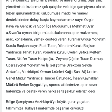
Antrenörümüz Batuhan Bayrakçı ve antrenörümüz Uğur Dinç
yönetiminde kızlarımız çok çalıştılar ve bölge şampiyonu olarak
bizleri gururlandırdılar. Kulübümüze maddi ve manevi
desteklerinden dolayı başta kaymakamımız sayın Özgür
Kaya`ya, Gençlik ve Spor İlçe Müdürümüz Mehmet Uyar’
a,Sivas’ta oynan bölge müsabakalararına spor malzemesi,
araç, konaklama, yemek desteği veren Turanlar Group Yönetim
Kurulu Başkanı sayın Fuat Turan, Yönetim Kurulu Başkan
Yardımcısı Nihat Turan, yönetim kurulu üyeleri Şefika Meltem
Turan, Nilüfer Turan Hatipoğlu, Zeynep Çiğden Turan Durmuş,
Operasyonel Yönetim ve İş Geliştirme Direktörü Sevda
Arslan`a , Vezirköprü Orman Ürünleri Kağıt San. AŞ Üretim
Genel Müdür Yardımcısı Tuncer Üstündağ, İnsan Kaynakları
Müdürü Berker Duygulu`ya, sporcu ailelerimize, spor sever
halkımıza ve destek veren herkese teşekkür ederiz.” dedi.
Bölge Şampiyonu Vezirköprü’ye büyük gurur yaşatan
takımımıza Türkiye Finalleri’nde başarılar diliyoruz!