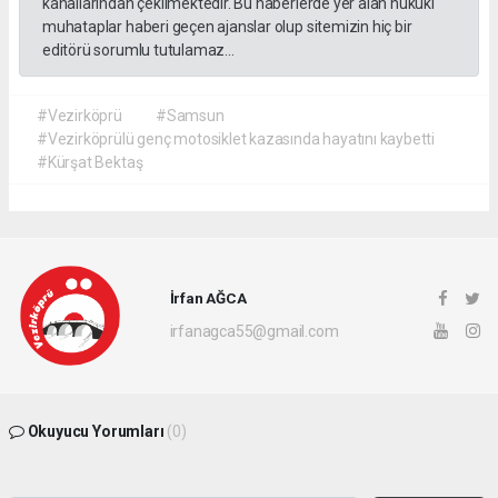
kanallarından çekilmektedir. Bu haberlerde yer alan hukuki
muhataplar haberi geçen ajanslar olup sitemizin hiç bir
editörü sorumlu tutulamaz...
#Vezirköprü
#Samsun
#Vezirköprülü genç motosiklet kazasında hayatını kaybetti
#Kürşat Bektaş
İrfan AĞCA
irfanagca55@gmail.com
Okuyucu Yorumları
(0)