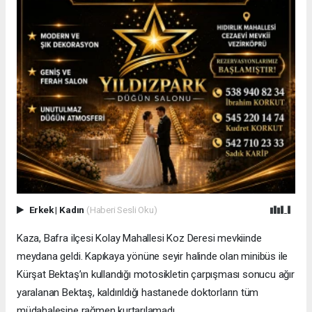
Erkek
|
Kadın
(Haberi Sesli Oku)
Kaza, Bafra ilçesi Kolay Mahallesi Koz Deresi mevkiinde
meydana geldi. Kapıkaya yönüne seyir halinde olan minibüs ile
Kürşat Bektaş’ın kullandığı motosikletin çarpışması sonucu ağır
yaralanan Bektaş, kaldırıldığı hastanede doktorların tüm
müdahalesine rağmen kurtarılamadı.