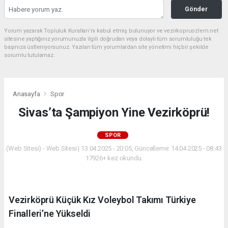
Gönder
Yorum yazarak Topluluk Kuralları’nı kabul etmiş bulunuyor ve vezirkopruozlem.net
sitesine yaptığınız yorumunuzla ilgili doğrudan veya dolaylı tüm sorumluluğu tek
başınıza üstleniyorsunuz. Yazılan tüm yorumlardan site yönetimi hiçbir şekilde
sorumlu tutulamaz.
Anasayfa
Spor
Sivas’ta Şampiyon Yine Vezirköprü!
SPOR
(Web Sitesi) - Web Sitesi | 13.04.2025 - 20:05, Güncelleme: 14.04.2025 - 08:43
17926+ kez okundu.
Vezirköprü Küçük Kız Voleybol Takımı Türkiye
Finalleri’ne Yükseldi