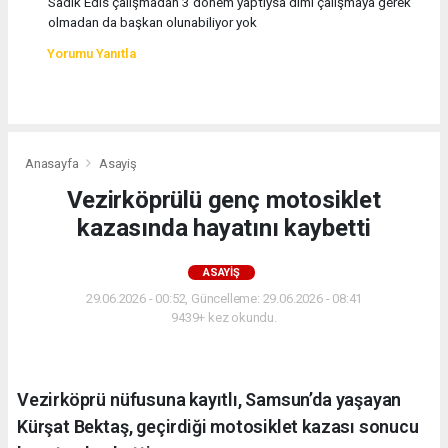
Sadık Edis çalışmadan 3 dönem yaptıysa dimi çalışmaya gerek
olmadan da başkan olunabiliyor yok
Yorumu Yanıtla
Anasayfa
Asayiş
Vezirköprülü genç motosiklet
kazasında hayatını kaybetti
ASAYIŞ
29.06.2026 - 00:52, Güncelleme: 29.06.2026 - 08:41
9439+ kez okundu.
Vezirköprü nüfusuna kayıtlı, Samsun’da yaşayan
Kürşat Bektaş, geçirdiği motosiklet kazası sonucu