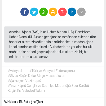
Anadolu Ajansı (AA), İhlas Haber Ajansı (İHA), Demirören
Haber Ajansı (DHA) ve diğer ajanslar tarafından eklenen tüm
haberler, sitemizin editörlerinin müdahalesi olmadan ajans
kanallarından çekilmektedir. Bu haberlerde yer alan hukuki
muhataplar haberi geçen ajanslar olup sitemizin hiç bir
editörü sorumlu tutulamaz...
#voleybol
#Türkiye Voleybol Federasyonu
#Sivas Küçük Kızlar Bölge Müsabakaları
#Şampiyon Vezirköprü
#Vezirköprü Gençlik ve Spor İlçe Müdürlüğü Spor Kulübü
Küçük Kız Voleybol Takımı
Habere Ek Fotoğraf(lar)