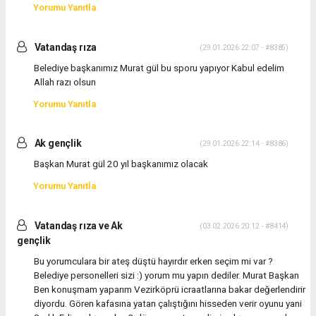
Yorumu Yanıtla
Vatandaş rıza
(29.01.2026 22:07 - #8385)
Belediye başkanımız Murat gül bu sporu yapıyor Kabul edelim
Allah razı olsun
Yorumu Yanıtla
Ak gençlik
(29.01.2026 22:14 - #8386)
Başkan Murat gül 20 yıl başkanımız olacak
Yorumu Yanıtla
Vatandaş rıza ve Ak
(03.02.2026 20:12 - #8414)
gençlik
Bu yorumculara bir ateş düştü hayırdır erken seçim mi var ?
Belediye personelleri sizi :) yorum mu yapın dediler. Murat Başkan
Ben konuşmam yaparım Vezirköprü icraatlarına bakar değerlendirir
diyordu. Gören kafasına yatan çalıştığını hisseden verir oyunu yani