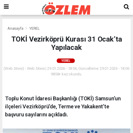
Anasayfa
YEREL
TOKİ Vezirköprü Kurası 31 Ocak’ta
Yapılacak
YEREL
(Web Sitesi) - Web Sitesi | 29.01.2026 - 18:06, Güncelleme: 29.01.2026 - 18:06
9858+ kez okundu.
Toplu Konut İdaresi Başkanlığı (TOKİ) Samsun’un
ilçeleri Vezirköprü’de, Terme ve Yakakent’te
başvuru sayılarını açıkladı.