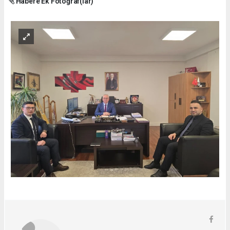
Habere Ek Fotoğraf(lar)