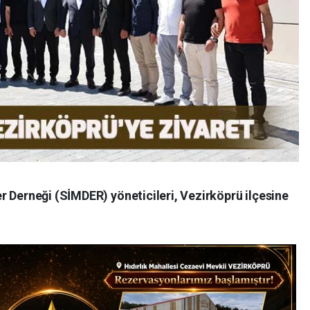
r Derneği (SİMDER) yöneticileri, Vezirköprü ilçesine