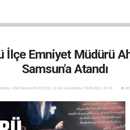
ü İlçe Emniyet Müdürü A
Samsun'a Atandı
itesi) - Web Sitesi | 05.08.2026 - 23:46, Güncelleme: 05.08.2026 - 23:46
265