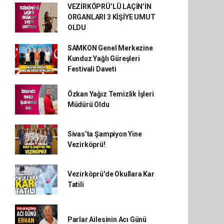
VEZİRKÖPRÜ’LÜ LAÇİN’İN
ORGANLARI 3 KİŞİYE UMUT
OLDU
SAMKON Genel Merkezine
Kunduz Yağlı Güreşleri
Festivali Daveti
Özkan Yağız Temizlik İşleri
Müdürü Oldu
Sivas’ta Şampiyon Yine
Vezirköprü!
Vezirköprü'de Okullara Kar
Tatili
Parlar Ailesinin Acı Günü