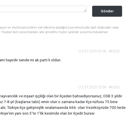
Gönder
uyor ve vezirkopruozlem.net sitesine yaptığınız yorumunuzla ilgili doğrudan veya
. Yazılan tüm yorumlardan site yönetimi hiçbir şekilde sorumlu tutulamaz.
(12.07.2025 09:36 - #6302)
m hayırdır sende mi ak parti li oldun.
(12.07.2025 23:50 - #6326)
ayvancılık ve inşaat işçiliği olan bir ilçeden bahsediyorsunuz, OSB 3 yıldır
z 7-8 yıl (başlarsa tabii) emin olun o zamana kadar ilçe nüfusu 75 bine
kalır, Türkiye ilçe gelişmişlik sıralamasında 666. olan Vezirköprüde 700 lerde
kiye'nin yanı son 3'te 1'lik kesimde olan bir ilçedir burası