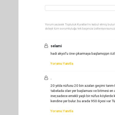
Yorum yazarak Topluluk Kuralları’nı kabul etmiş bulun
dolaylı tüm sorumluluğu tek başınıza üstleniyorsunuz
selami
hadi akyol'u öne çıkarmaya başlamışşın özle
Yorumu Yanıtla
.
20 yılda nüfusu 20 bin azalan geçimi tarım-h
tabelada olan yer başlaması ve bitmesi en a
iner,sadece emekli yaşlı bir nüfus köylerde 
kendine yer bulur..bu arada 950 ilçesi var Tür
Yorumu Yanıtla