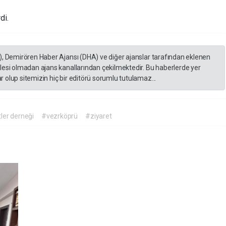
di.
), Demirören Haber Ajansı (DHA) ve diğer ajanslar tarafından eklenen
lesi olmadan ajans kanallarından çekilmektedir. Bu haberlerde yer
 olup sitemizin hiç bir editörü sorumlu tutulamaz...
ler derneği
#vezrköprü
#ziyaret