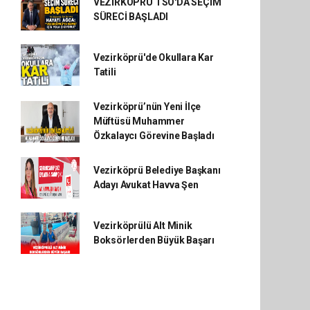
VEZİRKÖPRÜ TSO'DA SEÇİM
SÜRECİ BAŞLADI
Vezirköprü'de Okullara Kar
Tatili
Vezirköprü’nün Yeni İlçe
Müftüsü Muhammer
Özkalaycı Görevine Başladı
Vezirköprü Belediye Başkanı
Adayı Avukat Havva Şen
Vezirköprülü Alt Minik
Boksörlerden Büyük Başarı