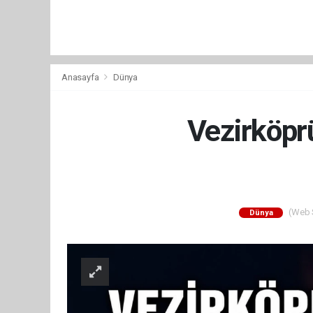
Anasayfa
Dünya
Vezirköpr
(Web S
Dünya