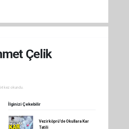
hmet Çelik
4 kez okundu.
İlginizi Çekebilir
Vezirköprü'de Okullara Kar
Tatili