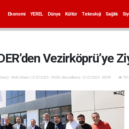
Ekonomi
YEREL
Dünya
Kültür
Teknoloji
Sağlık
Si
ER’den Vezirköprü’ye Zi
tesi) - Web Sitesi | 12.07.2025 - 09:09, Güncelleme: 12.07.2025 - 09:09
791