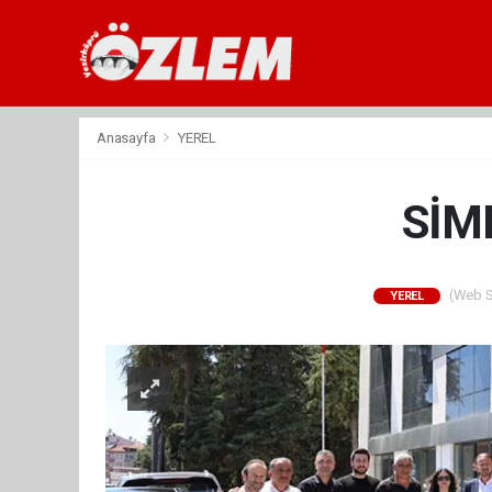
Anasayfa
YEREL
SİMD
(Web Si
YEREL