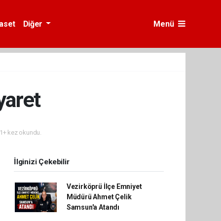
yaset
Diğer
Menü
yaret
1+ kez okundu.
İlginizi Çekebilir
Vezirköprü İlçe Emniyet
Müdürü Ahmet Çelik
Samsun'a Atandı