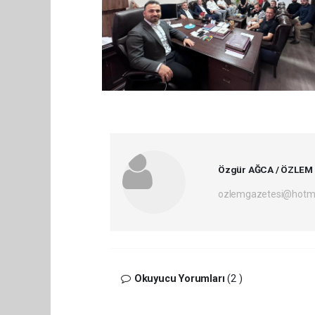
Özgür AĞCA / ÖZLEM
ozlemgazetesi@hotm
Okuyucu Yorumları
(2 )