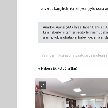
Ziyaret, karşılıklı fikir alışverişiyle sona er
Anadolu Ajansı (AA), İhlas Haber Ajansı (İHA
tüm haberler, sitemizin editörlerinin müdaha
alan hukuki muhataplar haberi geçen ajanslar
#simder
#samsun inşaatçılar ve müteahhit
Habere Ek Fotoğraf(lar)