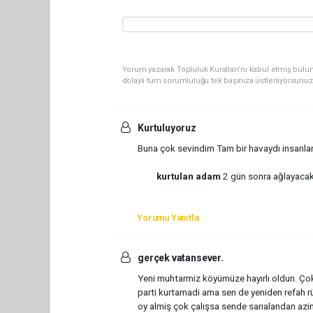
Yorum yazarak Topluluk Kuralları’nı kabul etmiş bulun
dolaylı tüm sorumluluğu tek başınıza üstleniyorsunuz
Kurtuluyoruz
Buna çok sevindim Tam bir havaydı insanlar 
kurtulan adam
2 gün sonra ağlayacak i
Yorumu Yanıtla
gerçek vatansever.
Yeni muhtarmiz köyümüze hayırlı oldun. Ço
parti kurtamadi ama sen de yeniden refah r
oy almiş çok çalışsa sende sarıalandan azim