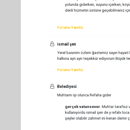
yolunda giderken, suyunu içerken, köy
denli hizmetin üstüne geçebilmeniz için
Yorumu Yanıtla
ismail şen
Yerel basınim özlem ğastemiz sayın hayati 
halkına ayrı ayrı teşekkür ediyorum Büyük l
Yorumu Yanıtla
Belediyeci
Muhtarın işi olunca Refaha gider
gerçek vatansever.
Muhtar tarafsız v
kullanıyordu ismail şen de y refahı loca
şeyler olabilir zahmet ini kenan demir 