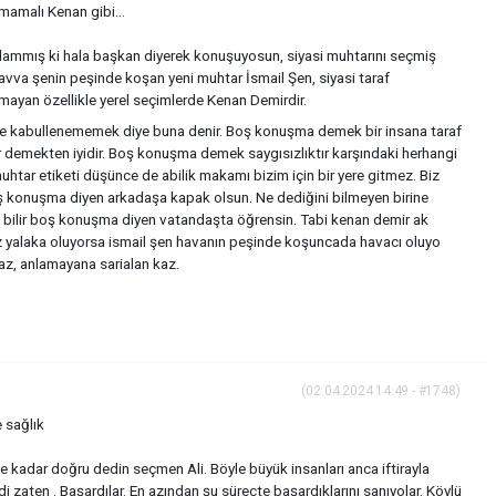
mamalı Kenan gibi...
adammış ki hala başkan diyerek konuşuyosun, siyasi muhtarını seçmiş
vva şenin peşinde koşan yeni muhtar İsmail Şen, siyasi taraf
mayan özellikle yerel seçimlerde Kenan Demirdir.
 kabullenememek diye buna denir. Boş konuşma demek bir insana taraf
r demekten iyidir. Boş konuşma demek saygısızlıktır karşındaki herhangi
 muhtar etiketi düşünce de abilik makamı bizim için bir yere gitmez. Biz
Boş konuşma diyen arkadaşa kapak olsun. Ne dediğini bilmeyen birine
bilir boş konuşma diyen vatandaşta öğrensin. Tabi kenan demir ak
 yalaka oluyorsa ismail şen havanın peşinde koşuncada havacı oluyo
az, anlamayana sarialan kaz.
(02.04.2024 14:49 - #1748)
 sağlık
 kadar doğru dedin seçmen Ali. Böyle büyük insanları anca iftirayla
erdi zaten . Başardılar. En azından şu süreçte başardıklarını sanıyolar. Köylü