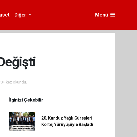
yaset
Diğer
Menü
Değişti
0+ kez okundu.
İlginizi Çekebilir
20. Kunduz Yağlı Güreşleri
Kortej Yürüyüşüyle Başladı