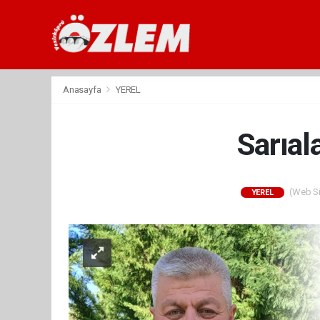
Anasayfa
YEREL
Sarıal
(Web Sit
YEREL