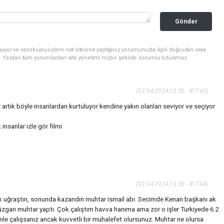
Gönder
uyor ve vezirkopruozlem.net sitesine yaptığınız yorumunuzla ilgili doğrudan veya
. Yazılan tüm yorumlardan site yönetimi hiçbir şekilde sorumlu tutulamaz.
(02.04.2024 12:30 - #1743)
artık böyle insanlardan kurtuluyor kendine yakın olanları seviyor ve seçiyor
nsanlar izle gör filmi
(02.04.2024 13:35 - #1744)
k uğraştın, sonunda kazandın muhtar ismail abi. Secimde Kenan başkanı ak
üzgarı muhtar yaptı. Çok çalıştım havva hanıma ama zor o işler Turkiyede 6.2
le çalışsanız ancak kuvvetli bir muhalefet olursunuz. Muhtar ne olursa