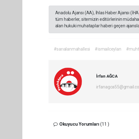
Anadolu Ajansı (AA), İhlas Haber Ajansı (İHA
tüm haberler, sitemizin editörlerinin müdaha
alan hukuki muhataplar haberi geçen ajanslar
#sarıalanmahallesi
#ismailceylan
#muht
İrfan AĞCA
irfanagca55@gmail.c
Okuyucu Yorumları
(11 )