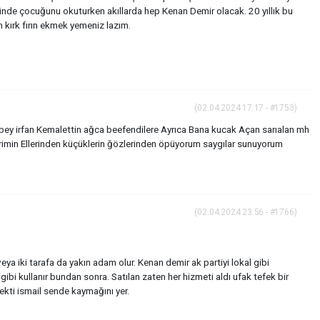
ünde çocuğunu okuturken akıllarda hep Kenan Demir olacak. 20 yıllık bu
 kırk fırın ekmek yemeniz lazım.
(02.04.2024 17:17 - #1753)
bey irfan Kemalettin ağca beefendilere Ayrıca Bana kucak Açan sarıalan mh
erimin Ellerinden küçüklerin ğözlerinden öpüyorum saygılar sunuyorum
(02.04.2024 23:56 - #1766)
eya iki tarafa da yakın adam olur. Kenan demir ak partiyi lokal gibi
 gibi kullanır bundan sonra. Satılan zaten her hizmeti aldı ufak tefek bir
çekti ismail sende kaymağını yer.