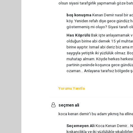
olsun siyasi tarafgirlik yapmamalı göze bat
boş konuşma
Kenan Demir nasıl bir 
köy. Yeniden refah diye gece gündüz ha
göstermemiş mi oluyo? Siyasi tarafı ol
Has Köprülü
Bak işte anlayamamak ve
olduğun birine abi demek 15 yıl muhta
birine ayıptır. Ismaıl abi deriz biz ama
saygıyla yetiştik iki yüzlülük olmaz. 
muhatap almam. Köyde herkes herkesi 
partinin pesinde koşunca gece gündüz
ozaman... Anlayana tarafsız bölgede ş
Yorumu Yanıtla
seçmen ali
koca kenan demir'i bu adam yıkmış ha elline
Seçemeyen Ali
Koca Kenan Demir... Ne
kıskançlıkla ve iki yüzlülükle yıkabilirl