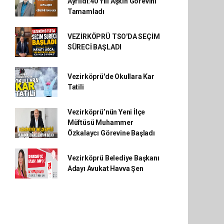
Ayrıldı:40 Yılı Aşkın Görevini
Tamamladı
VEZİRKÖPRÜ TSO'DA SEÇİM
SÜRECİ BAŞLADI
Vezirköprü'de Okullara Kar
Tatili
Vezirköprü’nün Yeni İlçe
Müftüsü Muhammer
Özkalaycı Görevine Başladı
Vezirköprü Belediye Başkanı
Adayı Avukat Havva Şen