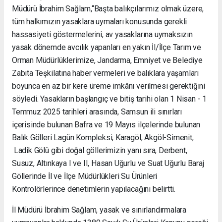
Müdürü İbrahim Sağlam,“Başta balıkçılarımız olmak üzere,
tüm halkımızın yasaklara uymaları konusunda gerekli
hassasiyeti göstermelerini, av yasaklarına uymaksızın
yasak dönemde avcılık yapanları en yakın İl/İlçe Tarım ve
Orman Müdürlüklerimize, Jandarma, Emniyet ve Belediye
Zabıta Teşkilatına haber vermeleri ve balıklara yaşamları
boyunca en az bir kere üreme imkânı verilmesi gerektiğini
söyledi. Yasakların başlangıç ve bitiş tarihi olan 1 Nisan - 1
Temmuz 2025 tarihleri arasında, Samsun ili sınırları
içerisinde bulunan Bafra ve 19 Mayıs ilçelerinde bulunan
Balık Gölleri Lagün Kompleksi, Karagöl, Akgöl-Simenit,
Ladik Gölü gibi doğal göllerimizin yanı sıra, Derbent,
Susuz, Altınkaya I ve II, Hasan Uğurlu ve Suat Uğurlu Baraj
Göllerinde İl ve İlçe Müdürlükleri Su Ürünleri
Kontrolörlerince denetimlerin yapılacağını belirtti.
İl Müdürü İbrahim Sağlam, yasak ve sınırlandırmalara