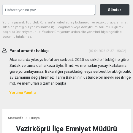
Gönder
Yorum yazarak Topluluk Kuralları’nı kabul etmiş bulunuyor ve vezirkopruozlem.net
sitesine yaptığınız yorumunuzla ilgili doğrudan veya dolaylı tüm sorumluluğu tek
başınıza üstleniyorsunuz. Yazılan tüm yorumlardan site yönetimi hiçbir şekilde
sorumlu tutulamaz.
Yasal amatör balıkçı
(07.04.2025 03:37 - #5622)
Akarsularda yılboyu kefal avı serbest. 2025 su sirküleri tebliğine göre.
Sudak ve turna da ha keza öyle. İl md. ve memurları yasayı kafalarına
göre yorumlayamaz. Bakanlığın yasakladığı veya serbest bıraktığı balık
av zamanını değiştiremez. Tarım Bakanının üstünde bir mevki ise il/ilçe
md. ve memurları o zaman başka
Yorumu Yanıtla
Anasayfa
Dünya
Vezirköprü İlçe Emniyet Müdürü