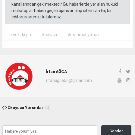
kanallarından çekilmektedir. Bu haberlerde yer alan hukuki
muhataplar haberi geçen ajanslar olup sitemizin hiç bir
editörü sorumlu tutulamaz...
#vezirköprü
#cenaze
#mahmut yılmaz
İrfan AĞCA
irfanagca55@gmail.com
Okuyucu Yorumları
(0)
Gönder