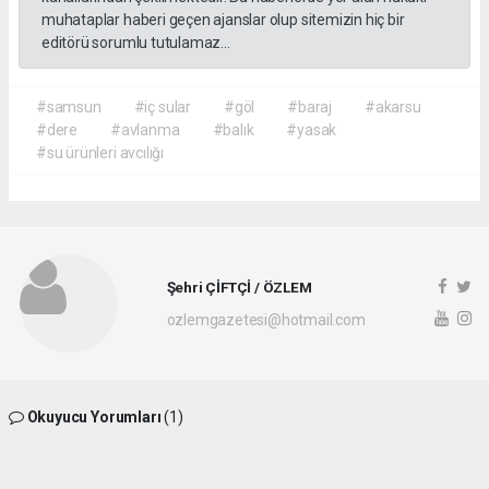
muhataplar haberi geçen ajanslar olup sitemizin hiç bir
editörü sorumlu tutulamaz...
#samsun
#iç sular
#göl
#baraj
#akarsu
#dere
#avlanma
#balık
#yasak
#su ürünleri avcılığı
Şehri ÇİFTÇİ / ÖZLEM
ozlemgazetesi@hotmail.com
Okuyucu Yorumları
(1)