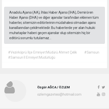
Anadolu Ajansı (AA), İhlas Haber Ajansı (İHA), Demirören
Haber Ajansı (DHA) ve diğer ajanslar tarafından eklenen tüm
haberler, sitemizin editörlerinin müdahalesi olmadan ajans
kanallarından çekilmektedir. Bu haberlerde yer alan hukuki
muhataplar haberi geçen ajanslar olup sitemizin hiç bir
editörü sorumlu tutulamaz...
#Vezirköprü İlçe Emniyet Müdürü Ahmet Çelik
#Samsun
#Samsun İl Emniyet Müdürlüğü
Özgür AĞCA / ÖZLEM
ozlemgazetesi@hotmail.com