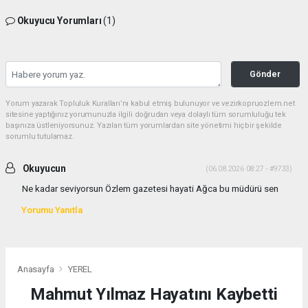
Okuyucu Yorumları
(1)
Gönder
Yorum yazarak Topluluk Kuralları’nı kabul etmiş bulunuyor ve vezirkopruozlem.net
sitesine yaptığınız yorumunuzla ilgili doğrudan veya dolaylı tüm sorumluluğu tek
başınıza üstleniyorsunuz. Yazılan tüm yorumlardan site yönetimi hiçbir şekilde
sorumlu tutulamaz.
Okuyucun
(06.08.2026 08:27 - #9733)
Ne kadar seviyorsun Özlem gazetesi hayati Ağca bu müdürü sen
Yorumu Yanıtla
Anasayfa
YEREL
Mahmut Yılmaz Hayatını Kaybetti