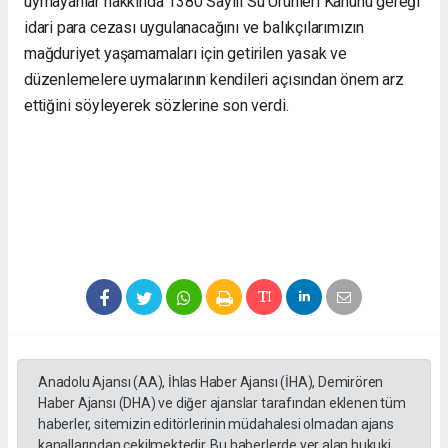
uymayanlar hakkında 1380 Sayılı Su Ürünleri Kanunu gereği
idari para cezası uygulanacağını ve balıkçılarımızın
mağduriyet yaşamamaları için getirilen yasak ve
düzenlemelere uymalarının kendileri açısından önem arz
ettiğini söyleyerek sözlerine son verdi.
Anadolu Ajansı (AA), İhlas Haber Ajansı (İHA), Demirören
Haber Ajansı (DHA) ve diğer ajanslar tarafından eklenen tüm
haberler, sitemizin editörlerinin müdahalesi olmadan ajans
kanallarından çekilmektedir. Bu haberlerde yer alan hukuki