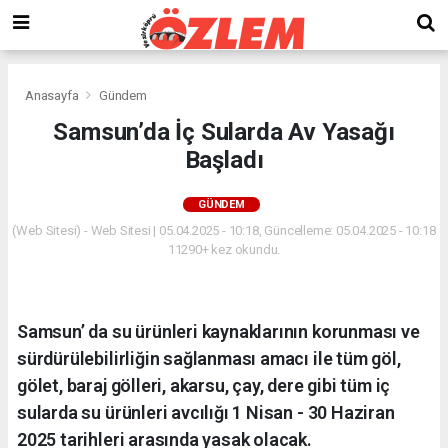
Anasayfa
Gündem
Samsun’da İç Sularda Av Yasağı
Başladı
GÜNDEM
(Web Sitesi) - Web Sitesi | 05.04.2025 - 10:18, Güncelleme: 05.04.2025 - 10:18
11290+ kez okundu.
Samsun’ da su ürünleri kaynaklarının korunması ve
sürdürülebilirliğin sağlanması amacı ile tüm göl,
gölet, baraj gölleri, akarsu, çay, dere gibi tüm iç
sularda su ürünleri avcılığı 1 Nisan - 30 Haziran
2025 tarihleri arasında yasak olacak.