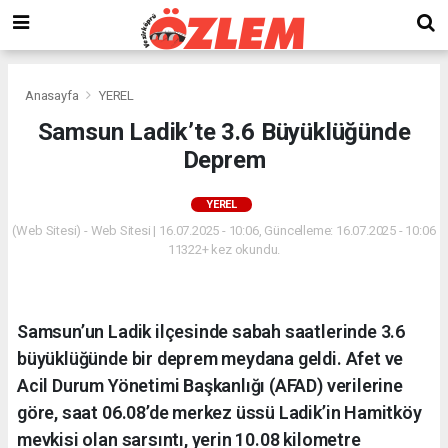
Anasayfa
YEREL
Samsun Ladik’te 3.6 Büyüklüğünde
Deprem
YEREL
(Web Sitesi) - Web Sitesi | 16.07.2025 - 10:06, Güncelleme: 16.07.2025 - 10:06
11322+ kez okundu.
Samsun’un Ladik ilçesinde sabah saatlerinde 3.6
büyüklüğünde bir deprem meydana geldi. Afet ve
Acil Durum Yönetimi Başkanlığı (AFAD) verilerine
göre, saat 06.08’de merkez üssü Ladik’in Hamitköy
mevkisi olan sarsıntı, yerin 10.08 kilometre