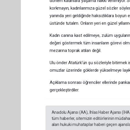
dönem kadınlara yaşama hakkı verilmiyor. Se
korkmayın, kadınlarımıza güzel sözler söyle
yanında yeri geldiğinde haksızlıklara boyun e
üstünde tutalım. Onların yeri en güzel yıllarınd
Kadın canına kast edilmeye, zulüm uygulanma
değeri göstermek tüm insanların görevi olmalı
mezarına toprak atılan değil.
Ulu önder Atatürk’ün şu sözleriyle bitirmek 
omuzlar üzerinde göklerde yükselmeye layıksın
Açıklama sonrası öğrenciler ellerinde pankar
gerçekleştirdiler.
Anadolu Ajansı (AA), İhlas Haber Ajansı (İHA
tüm haberler, sitemizin editörlerinin müdaha
alan hukuki muhataplar haberi geçen ajanslar