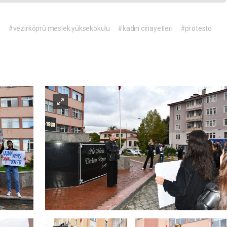
i
#vezirköprü meslek yüksekokulu
#kadın cinayetleri
#protesto