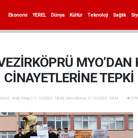
Ekonomi
YEREL
Dünya
Kültür
Teknoloji
Sağlık
Si
VEZİRKÖPRÜ MYO’DAN 
CİNAYETLERİNE TEPKİ
tesi) - Web Sitesi | 17.10.2024 - 18:44, Güncelleme: 17.10.2024 - 18:44
979