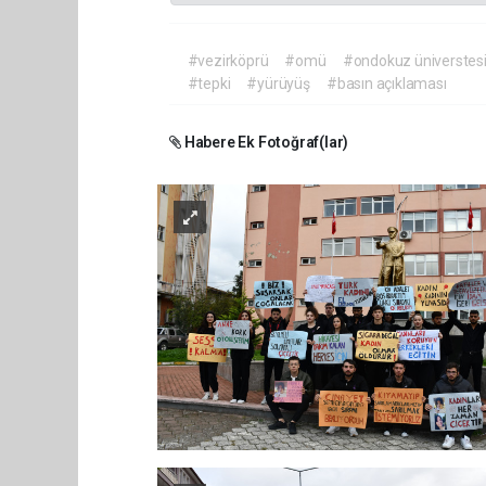
#vezirköprü
#omü
#ondokuz üniverstes
#tepki
#yürüyüş
#basın açıklaması
Habere Ek Fotoğraf(lar)