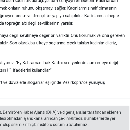
si olan kadın dik duruşuyla tüm dünyayı fethedebilir. Kadınlardan
mek onların ruhunu okşamayı sağlar. Kadınlarımız naif olmasının
ğmeyen cesur ve dirençli bir yapıya sahiptirler. Kadınlarımızı hep el
a toprağın altı değil sevdiklerinin yanıdır.
ya değil, sevilmeye değer bir varlıktır. Onu korumak ve ona gereken
dır. Son olarak bu ülkeye saçlarına çiçek takılan kadınlar dileriz,
istiyoruz: “Ey Kahraman Türk Kadını sen yerlerde sürünmeye değil,
 ! “ İfadelerini kullandılar.”
t ve dövizlerle sloganlar eşliğinde Vezirköprü’de
yürüyüş
), Demirören Haber Ajansı (DHA) ve diğer ajanslar tarafından eklenen
lesi olmadan ajans kanallarından çekilmektedir. Bu haberlerde yer
 olup sitemizin hiç bir editörü sorumlu tutulamaz...