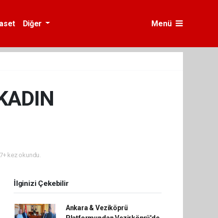
yaset
Diğer
Menü
KADIN
7+ kez okundu.
İlginizi Çekebilir
Ankara & Veziköprü