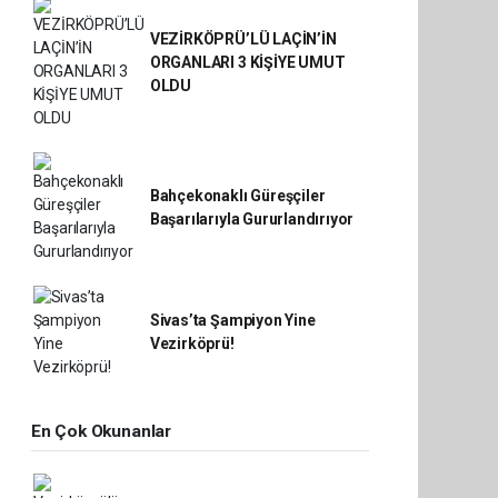
VEZİRKÖPRÜ’LÜ LAÇİN’İN
ORGANLARI 3 KİŞİYE UMUT
OLDU
Bahçekonaklı Güreşçiler
Başarılarıyla Gururlandırıyor
Sivas’ta Şampiyon Yine
Vezirköprü!
En Çok Okunanlar