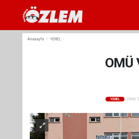
Anasayfa
YEREL
OMÜ 
(Web Si
YEREL