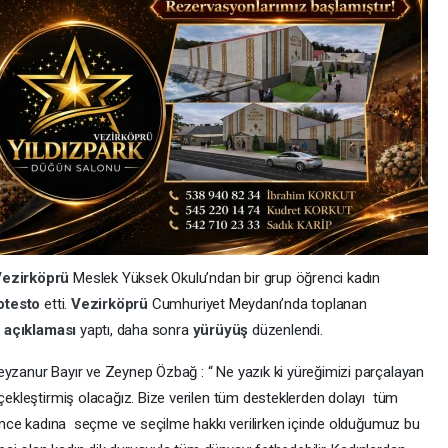
Vezirköprü
Meslek Yüksek Okulu’ndan bir grup öğrenci kadın
otesto
etti.
Vezirköprü
Cumhuriyet Meydanı’nda toplanan
 açıklaması
yaptı, daha sonra
yürüyüş
düzenlendi.
eyzanur Bayır ve Zeynep Özbağ : “ Ne yazık ki yüreğimizi parçalayan
rçekleştirmiş olacağız. Bize verilen tüm desteklerden dolayı tüm
r önce kadına seçme ve seçilme hakkı verilirken içinde olduğumuz bu