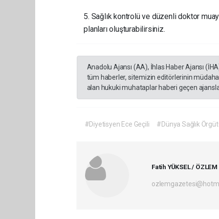
5. Sağlık kontrolü ve düzenli doktor mua
planları oluşturabilirsiniz.
Anadolu Ajansı (AA), İhlas Haber Ajansı (İHA
tüm haberler, sitemizin editörlerinin müdaha
alan hukuki muhataplar haberi geçen ajanslar
#Diyetisyen Ece Geçili
#Dünya Sağlık Örgüt
Fatih YÜKSEL / ÖZLEM
ozlemgazetesi@hotm