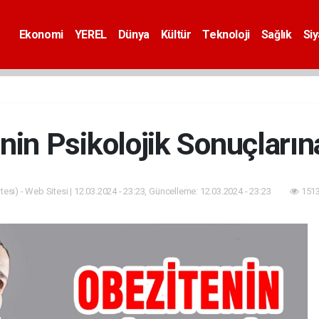
Ekonomi
YEREL
Dünya
Kültür
Teknoloji
Sağlık
Si
nin Psikolojik Sonuçların
esi) - Web Sitesi | 12.03.2024 - 23:23, Güncelleme: 12.03.2024 - 23:23
1513