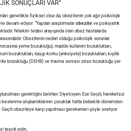
OJİK SONUÇLARI VAR”
rı genellikle fiziksel olsa da, obezitenin çok ağır psikolojik
öyle devam ediyor: “Yapılan araştırmalar
obezite
ve psikiyatrik
ektedir. Nitekim tedavi arayışında olan obez hastalarda
 arasındadır. Obezitenin neden olduğu psikolojik sorunlar
kınırcasına yeme bozukluğu), madde kullanım bozuklukları,
rum bozuklukları, kaygı-korku (anksiyete) bozuklukları, kişilik
ktivite bozukluğu (DEHB) ve travma sonrası stres bozukluğu yer
şturulması gerektiğini belirten Diyetisyen Ece Geçili, hareketsiz
ı beslenme alışkanlıklarının çocukluk hatta bebeklik dönemden
 Geçili obeziteye karşı yapılması gerekenleri şöyle sıralıyor:
yi teşvik edin,