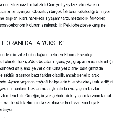
önü alınamaz bir hal aldı. Cinsiyet, yaş fark etmeksizin
zmanlar uyarıyor. Obeziteyi birçok faktörün etkilediği biliniyor.
e alışkanlıkları, hareketsiz yaşam tarzı, metabolik faktörler,
e sosyoekonomik durum sıralanabilir. Peki obeziteye karşı ne
TE ORANI DAHA YÜKSEK”
üsünde
obezite
bulunduğunu belirten Bloom Psikoloji
l olarak, Türkiye'de obezitenin genç yaş grupları arasında artığı
sindeki artış endişe vericidir. Cinsiyet olarak baktığımızda
 sıklığı arasında bazı farklar olabilir, ancak genel olarak
minde. Ayrıca yaşanan coğrafi bölgelerin bile obeziteyi etkilediğini
yaşayan insanların beslenme alışkanlıkları ve yaşam tarzları
gözlemlenebilir. Örneğin, büyük şehirlerdeki yaşam tarzının kırsal
 fast food tüketiminin fazla olması da obezitenin büyük
rtırıyor.