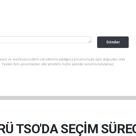
Gönder
uyor ve vezirkopruozlem.net sitesine yaptığınız yorumunuzla ilgili doğrudan veya
. Yazılan tüm yorumlardan site yönetimi hiçbir şekilde sorumlu tutulamaz.
RÜ TSO'DA SEÇİM SÜREC