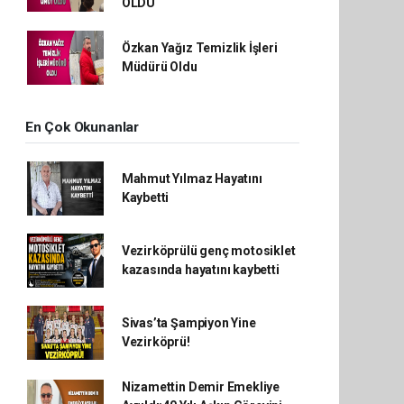
OLDU
Özkan Yağız Temizlik İşleri
Müdürü Oldu
En Çok Okunanlar
Mahmut Yılmaz Hayatını
Kaybetti
Vezirköprülü genç motosiklet
kazasında hayatını kaybetti
Sivas’ta Şampiyon Yine
Vezirköprü!
Nizamettin Demir Emekliye