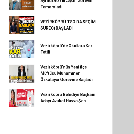
Ayrıldı:40 Yılı Aşkın Görevini
Tamamladı
VEZİRKÖPRÜ TSO'DA SEÇİM
SÜRECİ BAŞLADI
Vezirköprü'de Okullara Kar
Tatili
Vezirköprü’nün Yeni İlçe
Müftüsü Muhammer
Özkalaycı Görevine Başladı
Vezirköprü Belediye Başkanı
Adayı Avukat Havva Şen