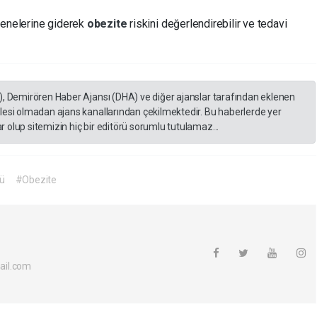
yenelerine giderek
obezite
riskini değerlendirebilir ve tedavi
), Demirören Haber Ajansı (DHA) ve diğer ajanslar tarafından eklenen
lesi olmadan ajans kanallarından çekilmektedir. Bu haberlerde yer
 olup sitemizin hiç bir editörü sorumlu tutulamaz...
ü
#Obezite
ail.com