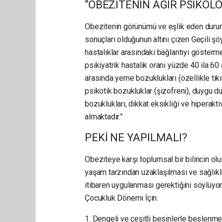
“OBEZİTENİN AĞIR PSİKOL
Obezitenin görünümü ve eşlik eden durumla
sonuçları olduğunun altını çizen Geçili ş
hastalıklar arasındaki bağlantıyı gösterm
psikiyatrik hastalık oranı yüzde 40 ila 60
arasında yeme bozuklukları (özellikle tı
psikotik bozukluklar (şizofreni), duygu du
bozuklukları, dikkat eksikliği ve hipera
almaktadır.”
PEKİ NE YAPILMALI?
Obeziteye karşı toplumsal bir bilincin olu
yaşam tarzından uzaklaşılması ve sağlıkl
itibaren uygulanması gerektiğini söylüyor.
Çocukluk Dönemi İçin:
1. Dengeli ve çeşitli besinlerle beslenme