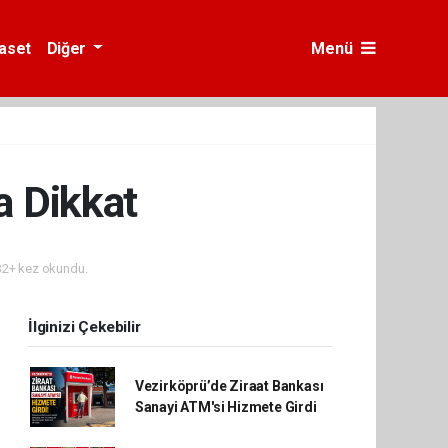
yaset
Diğer
Menü
a Dikkat
2+ kez okundu.
İlginizi Çekebilir
Vezirköprü’de Ziraat Bankası
Sanayi ATM'si Hizmete Girdi