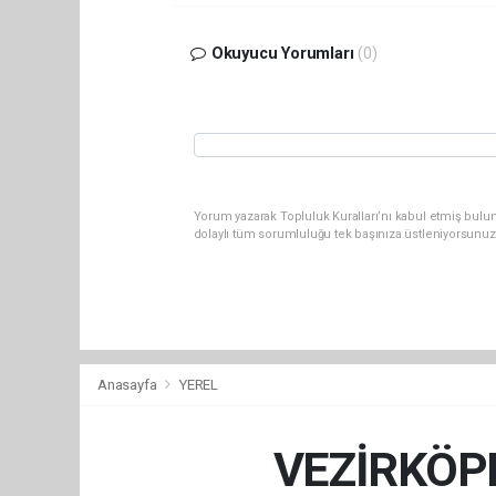
Okuyucu Yorumları
(0)
Yorum yazarak Topluluk Kuralları’nı kabul etmiş bulun
dolaylı tüm sorumluluğu tek başınıza üstleniyorsunuz
Anasayfa
YEREL
VEZİRKÖP