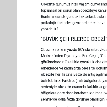
Obezite
günümüz hızlı yaşam dünyasında 
toplumsal bir sorun olan obeziteye karşı u
Bunlar arasında genetik faktörler, beslenm
psikolojik faktörler, çevresel etkenler v
y
apılabilir?
“BÜYÜK ŞEHİRLERDE OBEZİ
Obez hastaların yüzde 80’inde aile öyk
Merkezi’nden Diyetisyen Ece Geçili, “Gene
görülmektedir. Özellikle çocukluk obezite
erkeklerde ve kadınlarda
obezite
görülme
obezite
her iki cinsiyette de artış eğili
belirtebiliriz. Farklı coğrafi bölgelerde 
nedeniyle
obezite
oranında farklılıklar 
bölgelere göre daha hareketsiz olması ve
şehirlerde daha fazla görülme olasılığını a