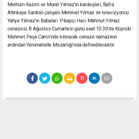
Merhum Kazım ve Murat Yılmaz’ın kardeşleri, Bafra
Altınkaya Santrali çalışanı Mehmet Yılmaz ile televizyoncu
Yahya Yılmaz’ın Babaları Pikapçı Hacı Mahmut Yılmaz
cenazesi, 8 Ağustos Cumartesi günü saat 10.30’da Köprülü
Mehmet Paşa Camii’nde kılınacak cenaze namazının
ardından Yenimahalle Mezarlığı’nda defnedilecektir.
Anadolu Ajansı (AA), İhlas Haber Ajansı (İHA), Demirören
Haber Ajansı (DHA) ve diğer ajanslar tarafından eklenen tüm
haberler, sitemizin editörlerinin müdahalesi olmadan ajans
kanallarından çekilmektedir. Bu haberlerde yer alan hukuki
muhataplar haberi geçen ajanslar olup sitemizin hiç bir
editörü sorumlu tutulamaz...