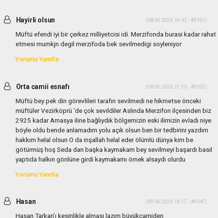
Hayirli olsun
(08.06.2026 19:42 - #9331)
Müftü efendi iyi bir çerkez milliyetcisi idi. Merzifonda burasi kadar rahat
etmesi mumkjn degil merzifoda bek sevilmedigi soyleniyor
Yorumu Yanıtla
Orta camii esnafı
(08.06.2026 21:13 - #9332)
Müftü bey pek din görevlileri tarafın sevilmedi ne hikmetse önceki
müftüler Vezirköprü ‘de çok sevildiler Aslında Merzifon ilçesinden biz
2925 kadar Amasya iline bağlıydık bölgemizin eski ilimizin evladı niye
böyle oldu bende anlamadım yolu açık olsun ben bir tedbirini yazdım
hakkım helal olsun O da inşallah helal eder ölümlü dünya kim be
götürmüş hoş Seda dan başka kaymakam bey sevilmeyi başardı basıl
yaptıda halkın gönlüne girdi kaymakamı örnek alsaydı olurdu
Yorumu Yanıtla
Hasan
(09.06.2026 18:17 - #9347)
Hasan Tarkan’ı kesinlikle alması lazım büyükcamiden