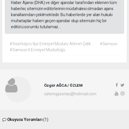
Haber Ajansı (DHA) ve diğer ajanslar tarafından eklenen tüm
haberler, sitemizin editörlerinin müdahalesi olmadan ajans
kanallarından çekilmektedir. Bu haberlerde yer alan hukuki
muhataplar haberi geçen ajanslar olup sitemizin hiç bir
editörü sorumlu tutulamaz...
#Vezirköprü İlçe Emniyet Müdürü Ahmet Çelik
#Samsun
#Samsun İl Emniyet Müdürlüğü
Özgür AĞCA / ÖZLEM
ozlemgazetesi@hotmail.com
Okuyucu Yorumları
(1)