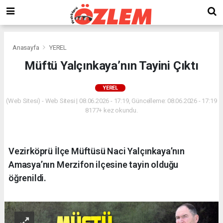
Anasayfa
YEREL
Müftü Yalçınkaya’nın Tayini Çıktı
YEREL
(Web Sitesi) - Web Sitesi | 08.06.2026 - 17:19, Güncelleme: 08.06.2026 - 17:19
8177+ kez okundu.
Vezirköprü İlçe Müftüsü Naci Yalçınkaya’nın
Amasya’nın Merzifon ilçesine tayin olduğu
öğrenildi.