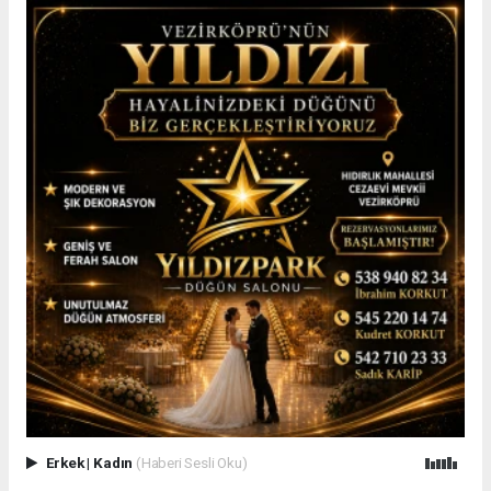
Erkek
|
Kadın
(Haberi Sesli Oku)