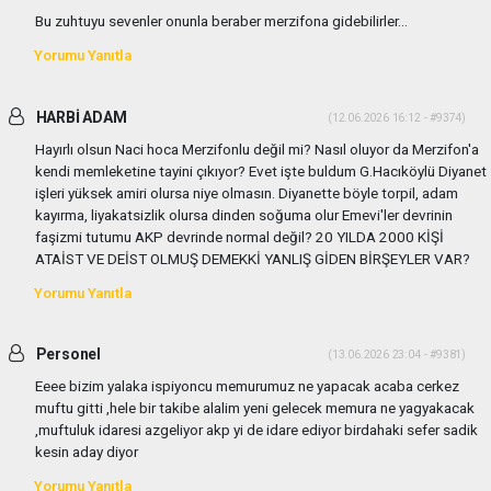
Bu zuhtuyu sevenler onunla beraber merzifona gidebilirler...
Yorumu Yanıtla
HARBİ ADAM
(12.06.2026 16:12 - #9374)
Hayırlı olsun Naci hoca Merzifonlu değil mi? Nasıl oluyor da Merzifon'a
kendi memleketine tayini çıkıyor? Evet işte buldum G.Hacıköylü Diyanet
işleri yüksek amiri olursa niye olmasın. Diyanette böyle torpil, adam
kayırma, liyakatsizlik olursa dinden soğuma olur Emevi'ler devrinin
faşizmi tutumu AKP devrinde normal değil? 20 YILDA 2000 KİŞİ
ATAİST VE DEİST OLMUŞ DEMEKKİ YANLIŞ GİDEN BİRŞEYLER VAR?
Yorumu Yanıtla
Personel
(13.06.2026 23:04 - #9381)
Eeee bizim yalaka ispiyoncu memurumuz ne yapacak acaba cerkez
muftu gitti ,hele bir takibe alalim yeni gelecek memura ne yagyakacak
,muftuluk idaresi azgeliyor akp yi de idare ediyor birdahaki sefer sadik
kesin aday diyor
Yorumu Yanıtla