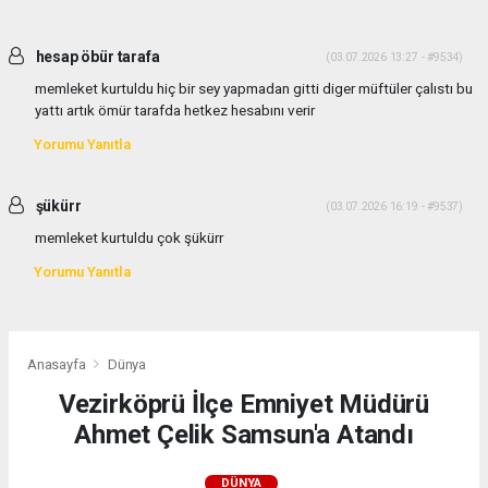
hesap öbür tarafa
(03.07.2026 13:27 - #9534)
memleket kurtuldu hiç bir sey yapmadan gitti diger müftüler çalıstı bu
yattı artık ömür tarafda hetkez hesabını verir
Yorumu Yanıtla
şükürr
(03.07.2026 16:19 - #9537)
memleket kurtuldu çok şükürr
Yorumu Yanıtla
Anasayfa
Dünya
Vezirköprü İlçe Emniyet Müdürü
Ahmet Çelik Samsun'a Atandı
DÜNYA