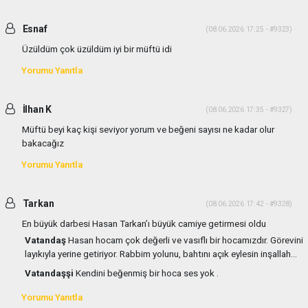
Esnaf
(08.06.2026 17:25 - #9323)
Üzüldüm çok üzüldüm iyi bir müftü idi
Yorumu Yanıtla
İlhan K
(08.06.2026 17:35 - #9327)
Müftü beyi kaç kişi seviyor yorum ve beğeni sayısı ne kadar olur
bakacağız
Yorumu Yanıtla
Tarkan
(08.06.2026 17:42 - #9328)
En büyük darbesi Hasan Tarkan’ı büyük camiye getirmesi oldu
Vatandaş
Hasan hocam çok değerli ve vasıflı bir hocamızdır. Görevini
layıkıyla yerine getiriyor. Rabbim yolunu, bahtını açık eylesin inşallah...
Vatandaşşi
Kendini beğenmiş bir hoca ses yok .
Yorumu Yanıtla