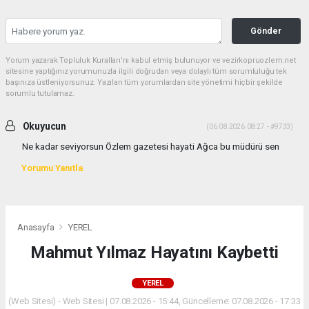
Gönder
Yorum yazarak Topluluk Kuralları’nı kabul etmiş bulunuyor ve vezirkopruozlem.net
sitesine yaptığınız yorumunuzla ilgili doğrudan veya dolaylı tüm sorumluluğu tek
başınıza üstleniyorsunuz. Yazılan tüm yorumlardan site yönetimi hiçbir şekilde
sorumlu tutulamaz.
Okuyucun
(06.08.2026 08:27 - #9733)
Ne kadar seviyorsun Özlem gazetesi hayati Ağca bu müdürü sen
Yorumu Yanıtla
Anasayfa
YEREL
Mahmut Yılmaz Hayatını Kaybetti
YEREL
(Web Sitesi) - Web Sitesi | 07.08.2026 - 15:44, Güncelleme: 07.08.2026 - 17:33