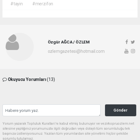
#tayin
#merzifon
Özgür AĞCA / ÖZLEM
ozlemgazetesi@hotmail.com
Okuyucu Yorumları
(13)
Gönder
Yorum yazarak Topluluk Kuralları’nı kabul etmiş bulunuyor ve vezirkopruozlem.net
sitesine yaptığınız yorumunuzla ilgili doğrudan veya dolaylı tüm sorumluluğu tek
başınıza üstleniyorsunuz. Yazılan tüm yorumlardan site yönetimi hiçbir şekilde
sorumlu tutulamaz.