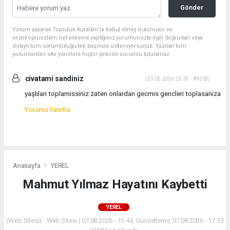
Gönder
Yorum yazarak Topluluk Kuralları’nı kabul etmiş bulunuyor ve
vezirkopruozlem.net sitesine yaptığınız yorumunuzla ilgili doğrudan veya
dolaylı tüm sorumluluğu tek başınıza üstleniyorsunuz. Yazılan tüm
yorumlardan site yönetimi hiçbir şekilde sorumlu tutulamaz.
civatami sandiniz
(23.05.2026 23:35 - #9203)
yaşlılari toplamissiniz zaten onlardan gecmis gencleri toplasaniza
Yorumu Yanıtla
Anasayfa
YEREL
Mahmut Yılmaz Hayatını Kaybetti
YEREL
(Web Sitesi) - Web Sitesi | 07.08.2026 - 15:44, Güncelleme: 07.08.2026 - 17:33