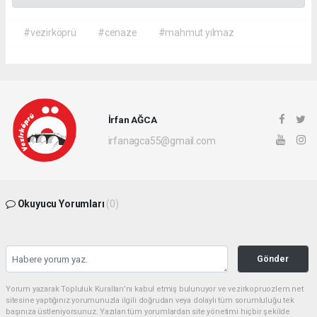
#vezirköprü
#cenaze
#mahmut yılmaz
İrfan AĞCA
irfanagca55@gmail.com
Okuyucu Yorumları
(0)
Gönder
Yorum yazarak Topluluk Kuralları’nı kabul etmiş bulunuyor ve vezirkopruozlem.net
sitesine yaptığınız yorumunuzla ilgili doğrudan veya dolaylı tüm sorumluluğu tek
başınıza üstleniyorsunuz. Yazılan tüm yorumlardan site yönetimi hiçbir şekilde