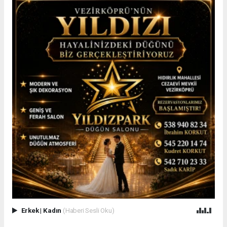
Erkek
|
Kadın
(Haberi Sesli Oku)