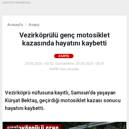
sorumlu tutulamaz.
Anasayfa
Asayiş
Vezirköprülü genç motosiklet
kazasında hayatını kaybetti
ASAYIŞ
29.06.2026 - 00:52, Güncelleme: 29.06.2026 - 08:41
9449+ kez okundu.
Vezirköprü nüfusuna kayıtlı, Samsun’da yaşayan
Kürşat Bektaş, geçirdiği motosiklet kazası sonucu
hayatını kaybetti.