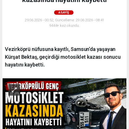
ASAYIŞ
29.06.2026 - 00:52, Güncelleme: 29.06.2026 - 08:41
9444+ kez okundu.
Vezirköprü nüfusuna kayıtlı, Samsun’da yaşayan
Kürşat Bektaş, geçirdiği motosiklet kazası sonucu
hayatını kaybetti.