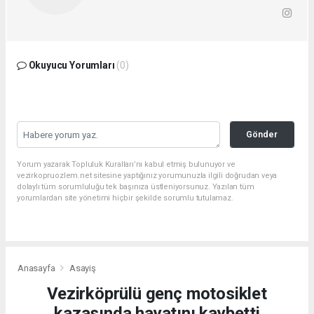
Okuyucu Yorumları
(0)
Gönder
Yorum yazarak Topluluk Kuralları’nı kabul etmiş bulunuyor ve
vezirkopruozlem.net sitesine yaptığınız yorumunuzla ilgili doğrudan veya
dolaylı tüm sorumluluğu tek başınıza üstleniyorsunuz. Yazılan tüm
yorumlardan site yönetimi hiçbir şekilde sorumlu tutulamaz.
Anasayfa
Asayiş
Vezirköprülü genç motosiklet
kazasında hayatını kaybetti