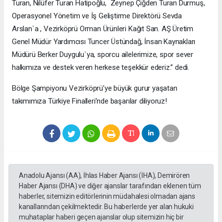
Turan, Nilüfer Turan Hatipoğlu, Zeynep Çiğden Turan Durmuş,
Operasyonel Yönetim ve İş Geliştirme Direktörü Sevda
Arslan`a , Vezirköprü Orman Ürünleri Kağıt San. AŞ Üretim
Genel Müdür Yardımcısı Tuncer Üstündağ, İnsan Kaynakları
Müdürü Berker Duygulu`ya, sporcu ailelerimize, spor sever
halkımıza ve destek veren herkese teşekkür ederiz.” dedi.
Bölge Şampiyonu Vezirköprü’ye büyük gurur yaşatan
takımımıza Türkiye Finalleri’nde başarılar diliyoruz!
Anadolu Ajansı (AA), İhlas Haber Ajansı (İHA), Demirören
Haber Ajansı (DHA) ve diğer ajanslar tarafından eklenen tüm
haberler, sitemizin editörlerinin müdahalesi olmadan ajans
kanallarından çekilmektedir. Bu haberlerde yer alan hukuki
muhataplar haberi geçen ajanslar olup sitemizin hiç bir