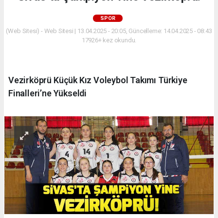
SPOR
(Web Sitesi) - Web Sitesi | 13.04.2025 - 20:05, Güncelleme: 14.04.2025 - 08:43
17926+ kez okundu.
Vezirköprü Küçük Kız Voleybol Takımı Türkiye
Finalleri’ne Yükseldi