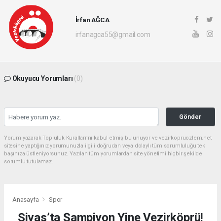
İrfan AĞCA
irfanagca55@gmail.com
Okuyucu Yorumları
(0)
Gönder
Yorum yazarak Topluluk Kuralları’nı kabul etmiş bulunuyor ve vezirkopruozlem.net
sitesine yaptığınız yorumunuzla ilgili doğrudan veya dolaylı tüm sorumluluğu tek
başınıza üstleniyorsunuz. Yazılan tüm yorumlardan site yönetimi hiçbir şekilde
sorumlu tutulamaz.
Anasayfa
Spor
Sivas’ta Şampiyon Yine Vezirköprü!