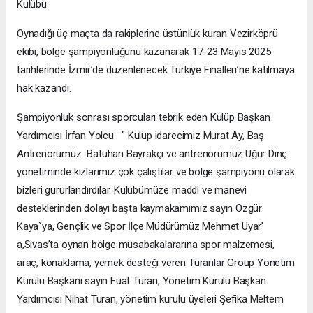
Kulübü
Oynadığı üç maçta da rakiplerine üstünlük kuran Vezirköprü
ekibi, bölge şampiyonluğunu kazanarak 17-23 Mayıs 2025
tarihlerinde İzmir’de düzenlenecek Türkiye Finalleri’ne katılmaya
hak kazandı.
Şampiyonluk sonrası sporcuları tebrik eden Kulüp Başkan
Yardımcısı İrfan Yolcu " Kulüp idarecimiz Murat Ay, Baş
Antrenörümüz Batuhan Bayrakçı ve antrenörümüz Uğur Dinç
yönetiminde kızlarımız çok çalıştılar ve bölge şampiyonu olarak
bizleri gururlandırdılar. Kulübümüze maddi ve manevi
desteklerinden dolayı başta kaymakamımız sayın Özgür
Kaya`ya, Gençlik ve Spor İlçe Müdürümüz Mehmet Uyar’
a,Sivas’ta oynan bölge müsabakalararına spor malzemesi,
araç, konaklama, yemek desteği veren Turanlar Group Yönetim
Kurulu Başkanı sayın Fuat Turan, Yönetim Kurulu Başkan
Yardımcısı Nihat Turan, yönetim kurulu üyeleri Şefika Meltem