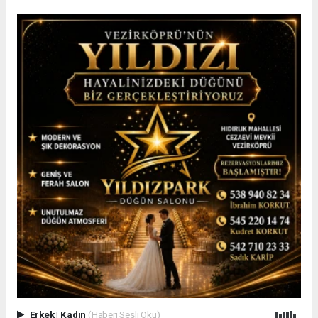
Erkek
|
Kadın
(Haberi Sesli Oku)