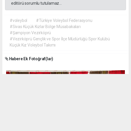
editörü sorumlu tutulamaz...
#voleybol
#Türkiye Voleybol Federasyonu
#Sivas Küçük Kızlar Bölge Müsabakaları
#Şampiyon Vezirköprü
#Vezirköprü Gençlik ve Spor İlçe Müdürlüğü Spor Kulübü
Küçük Kız Voleybol Takımı
Habere Ek Fotoğraf(lar)