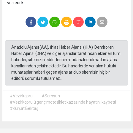
verilecek.
Anadolu Ajansı (AA), İhlas Haber Ajansı (İHA), Demirören
Haber Ajansı (DHA) ve diğer ajanslar tarafından eklenen tüm
haberler, sitemizin editörlerinin müdahalesi olmadan ajans
kanallarından çekilmektedir. Bu haberlerde yer alan hukuki
muhataplar haberi geçen ajanslar olup sitemizin hiç bir
editörü sorumlu tutulamaz...
#Vezirköprü
#Samsun
#Vezirköprülü genç motosiklet kazasında hayatını kaybetti
#Kürşat Bektaş