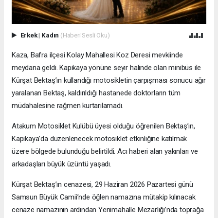
Erkek
|
Kadın
(Haberi Sesli Oku)
Kaza, Bafra ilçesi Kolay Mahallesi Koz Deresi mevkiinde
meydana geldi. Kapıkaya yönüne seyir halinde olan minibüs ile
Kürşat Bektaş’ın kullandığı motosikletin çarpışması sonucu ağır
yaralanan Bektaş, kaldırıldığı hastanede doktorların tüm
müdahalesine rağmen kurtarılamadı.
Atakum Motosiklet Kulübü üyesi olduğu öğrenilen Bektaş’ın,
Kapıkaya’da düzenlenecek motosiklet etkinliğine katılmak
üzere bölgede bulunduğu belirtildi. Acı haberi alan yakınları ve
arkadaşları büyük üzüntü yaşadı.
Kürşat Bektaş’ın cenazesi, 29 Haziran 2026 Pazartesi günü
Samsun Büyük Camii’nde öğlen namazına mütakip kılınacak
cenaze namazının ardından Yenimahalle Mezarlığı’nda toprağa