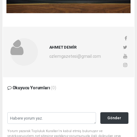
AHMET DEMİR
ozlemgazetesi@gmail.com
Okuyucu Yorumları
(0)
Gönder
Yorum yazarak Topluluk Kuralları’nı kabul etmiş bulunuyor ve
vezirkopruozlem.net sitesine yaptığınız yorumunuzla ilgili doğrudan veya