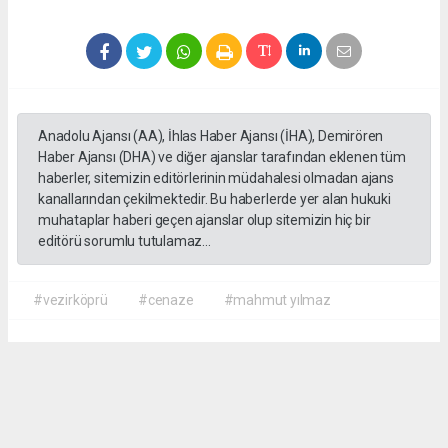
Anadolu Ajansı (AA), İhlas Haber Ajansı (İHA), Demirören
Haber Ajansı (DHA) ve diğer ajanslar tarafından eklenen tüm
haberler, sitemizin editörlerinin müdahalesi olmadan ajans
kanallarından çekilmektedir. Bu haberlerde yer alan hukuki
muhataplar haberi geçen ajanslar olup sitemizin hiç bir
editörü sorumlu tutulamaz...
#vezirköprü
#cenaze
#mahmut yılmaz
İrfan AĞCA