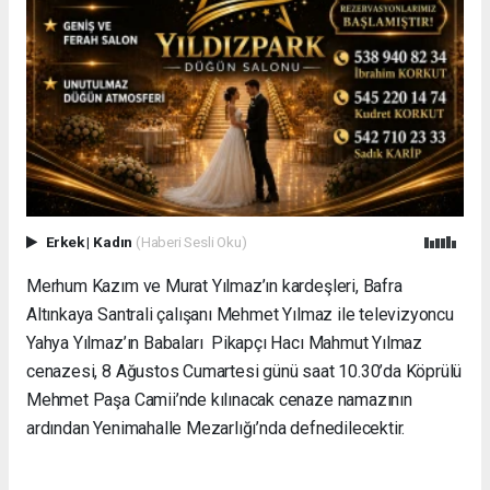
Erkek
|
Kadın
(Haberi Sesli Oku)
Merhum Kazım ve Murat Yılmaz’ın kardeşleri, Bafra
Altınkaya Santrali çalışanı Mehmet Yılmaz ile televizyoncu
Yahya Yılmaz’ın Babaları Pikapçı Hacı Mahmut Yılmaz
cenazesi, 8 Ağustos Cumartesi günü saat 10.30’da Köprülü
Mehmet Paşa Camii’nde kılınacak cenaze namazının
ardından Yenimahalle Mezarlığı’nda defnedilecektir.