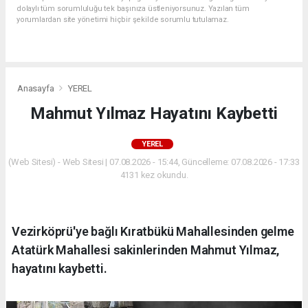
dolaylı tüm sorumluluğu tek başınıza üstleniyorsunuz. Yazılan tüm
yorumlardan site yönetimi hiçbir şekilde sorumlu tutulamaz.
Anasayfa
YEREL
Mahmut Yılmaz Hayatını Kaybetti
YEREL
(Web Sitesi) - Web Sitesi | 07.08.2026 - 15:44, Güncelleme: 07.08.2026 - 17:33
4131 kez okundu.
Vezirköprü'ye bağlı Kıratbükü Mahallesinden gelme
Atatürk Mahallesi sakinlerinden Mahmut Yılmaz,
hayatını kaybetti.