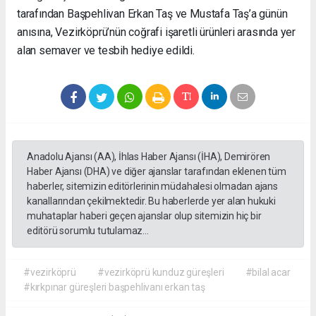
tarafından Başpehlivan Erkan Taş ve Mustafa Taş’a günün
anısına, Vezirköprü’nün coğrafi işaretli ürünleri arasında yer
alan semaver ve tesbih hediye edildi.
Anadolu Ajansı (AA), İhlas Haber Ajansı (İHA), Demirören
Haber Ajansı (DHA) ve diğer ajanslar tarafından eklenen tüm
haberler, sitemizin editörlerinin müdahalesi olmadan ajans
kanallarından çekilmektedir. Bu haberlerde yer alan hukuki
muhataplar haberi geçen ajanslar olup sitemizin hiç bir
editörü sorumlu tutulamaz...
#vezirköprü
#vezirköprü kunduz güreşleri
#bilal acar
#kırkpınar güreşleri başpehlivanı erkan taş