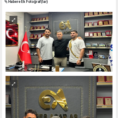
Habere Ek Fotoğraf(lar)