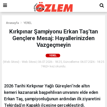
Anasayfa
YEREL
Kırkpınar Şampiyonu Erkan Taş’tan
Gençlere Mesaj: Hayallerinizden
Vazgeçmeyin
YEREL
(Web Sitesi) - Web Sitesi | 06.07.2026 - 18:25, Güncelleme: 06.07.2026 - 18:25
7462+ kez okundu.
2026 Tarihi Kırkpınar Yağlı Güreşleri’nde altın
kemeri kazanarak başpehlivan unvanını elde eden
Erkan Taş, şampiyonluğunun ardından ilk ziyaretini
Tekirdağ’ın Kapaklı ilçesine gerçekleştirdi.