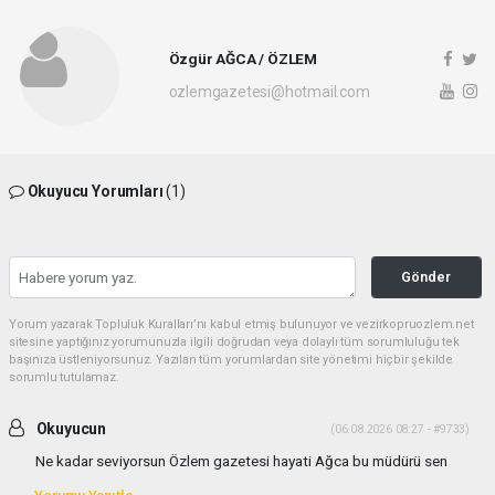
Özgür AĞCA / ÖZLEM
ozlemgazetesi@hotmail.com
Okuyucu Yorumları
(1)
Gönder
Yorum yazarak Topluluk Kuralları’nı kabul etmiş bulunuyor ve vezirkopruozlem.net
sitesine yaptığınız yorumunuzla ilgili doğrudan veya dolaylı tüm sorumluluğu tek
başınıza üstleniyorsunuz. Yazılan tüm yorumlardan site yönetimi hiçbir şekilde
sorumlu tutulamaz.
Okuyucun
(06.08.2026 08:27 - #9733)
Ne kadar seviyorsun Özlem gazetesi hayati Ağca bu müdürü sen