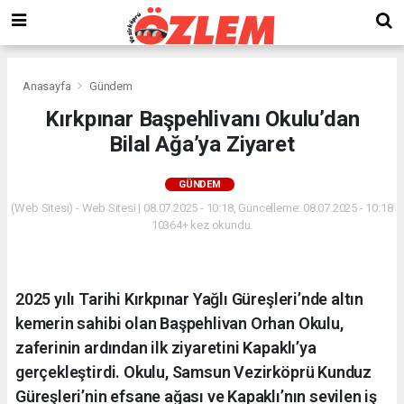
Anasayfa
Gündem
Kırkpınar Başpehlivanı Okulu’dan
Bilal Ağa’ya Ziyaret
GÜNDEM
(Web Sitesi) - Web Sitesi | 08.07.2025 - 10:18, Güncelleme: 08.07.2025 - 10:18
10364+ kez okundu.
2025 yılı Tarihi Kırkpınar Yağlı Güreşleri’nde altın
kemerin sahibi olan Başpehlivan Orhan Okulu,
zaferinin ardından ilk ziyaretini Kapaklı’ya
gerçekleştirdi. Okulu, Samsun Vezirköprü Kunduz
Güreşleri’nin efsane ağası ve Kapaklı’nın sevilen iş