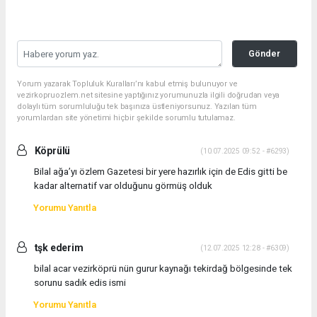
Gönder
Yorum yazarak Topluluk Kuralları’nı kabul etmiş bulunuyor ve
vezirkopruozlem.net sitesine yaptığınız yorumunuzla ilgili doğrudan veya
dolaylı tüm sorumluluğu tek başınıza üstleniyorsunuz. Yazılan tüm
yorumlardan site yönetimi hiçbir şekilde sorumlu tutulamaz.
Köprülü
(10.07.2025 09:52 - #6293)
Bilal ağa’yı özlem Gazetesi bir yere hazırlık için de Edis gitti be
kadar alternatif var olduğunu görmüş olduk
Yorumu Yanıtla
tşk ederim
(12.07.2025 12:28 - #6309)
bilal acar vezirköprü nün gurur kaynağı tekirdağ bölgesinde tek
sorunu sadık edis ismi
Yorumu Yanıtla