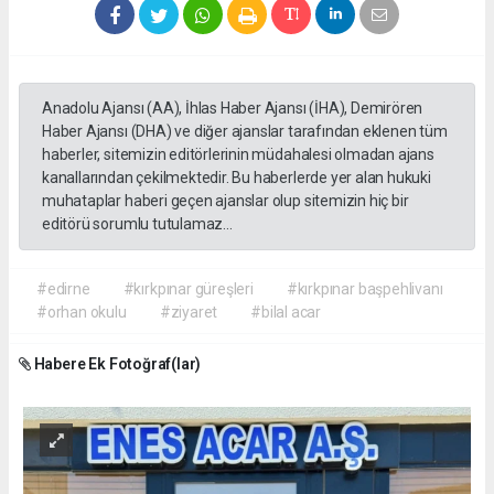
Anadolu Ajansı (AA), İhlas Haber Ajansı (İHA), Demirören
Haber Ajansı (DHA) ve diğer ajanslar tarafından eklenen tüm
haberler, sitemizin editörlerinin müdahalesi olmadan ajans
kanallarından çekilmektedir. Bu haberlerde yer alan hukuki
muhataplar haberi geçen ajanslar olup sitemizin hiç bir
editörü sorumlu tutulamaz...
#edirne
#kırkpınar güreşleri
#kırkpınar başpehlivanı
#orhan okulu
#ziyaret
#bilal acar
Habere Ek Fotoğraf(lar)