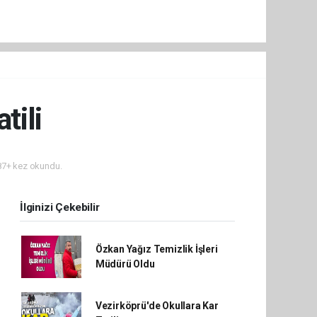
tili
7+ kez okundu.
İlginizi Çekebilir
Özkan Yağız Temizlik İşleri
Müdürü Oldu
Vezirköprü'de Okullara Kar