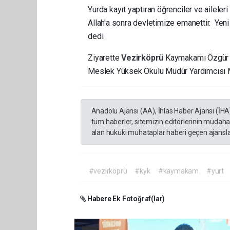
Yurda kayıt yaptıran öğrenciler ve aileler
Allah'a sonra devletimize emanettir. Yen
dedi.
Ziyarette
Vezirköprü
Kaymakamı Özgür K
Meslek Yüksek Okulu Müdür Yardımcısı 
Anadolu Ajansı (AA), İhlas Haber Ajansı (İHA
tüm haberler, sitemizin editörlerinin müdaha
alan hukuki muhataplar haberi geçen ajanslar
#vezirköprü
#kyk
#kaymakam
#yurt
Habere Ek Fotoğraf(lar)