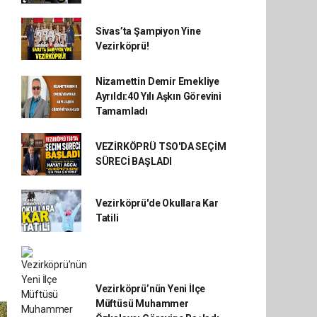
Sivas’ta Şampiyon Yine
Vezirköprü!
Nizamettin Demir Emekliye
Ayrıldı:40 Yılı Aşkın Görevini
Tamamladı
VEZİRKÖPRÜ TSO'DA SEÇİM
SÜRECİ BAŞLADI
Vezirköprü'de Okullara Kar
Tatili
Vezirköprü’nün Yeni İlçe
Müftüsü Muhammer