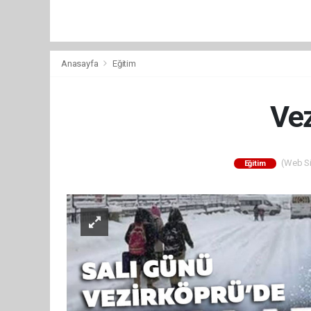
Anasayfa
Eğitim
Vez
(Web Sit
Eğitim