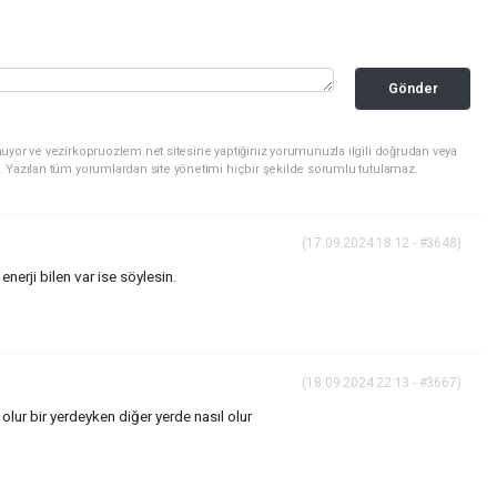
Gönder
uyor ve vezirkopruozlem.net sitesine yaptığınız yorumunuzla ilgili doğrudan veya
. Yazılan tüm yorumlardan site yönetimi hiçbir şekilde sorumlu tutulamaz.
(17.09.2024 18:12 - #3648)
nerji bilen var ise söylesin.
(18.09.2024 22:13 - #3667)
l olur bir yerdeyken diğer yerde nasıl olur