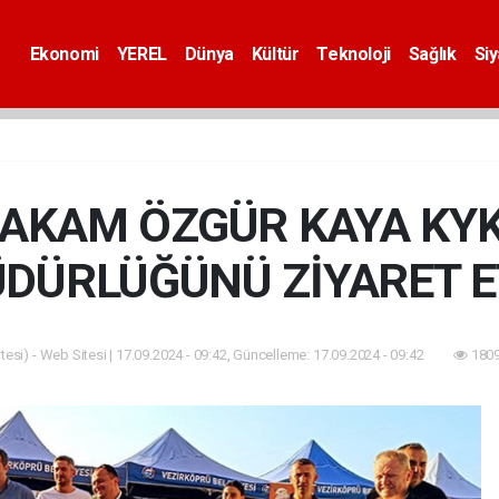
Ekonomi
YEREL
Dünya
Kültür
Teknoloji
Sağlık
Si
AKAM ÖZGÜR KAYA KYK
DÜRLÜĞÜNÜ ZİYARET E
esi) - Web Sitesi | 17.09.2024 - 09:42, Güncelleme: 17.09.2024 - 09:42
1809