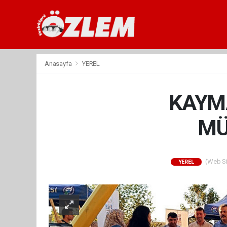
Anasayfa
YEREL
KAYM
MÜ
(Web Sit
YEREL