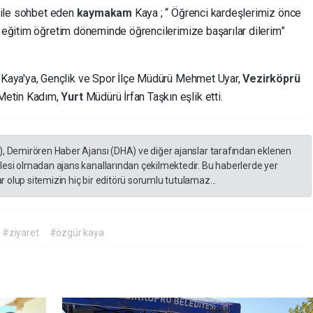
i ile sohbet eden
kaymakam
Kaya ; “ Öğrenci kardeşlerimiz önce
i eğitim öğretim döneminde öğrencilerimize başarılar dilerim”
aya'ya, Gençlik ve Spor İlçe Müdürü Mehmet Uyar,
Vezirköprü
Metin Kadım,
Yurt
Müdürü İrfan Taşkın eşlik etti.
), Demirören Haber Ajansı (DHA) ve diğer ajanslar tarafından eklenen
lesi olmadan ajans kanallarından çekilmektedir. Bu haberlerde yer
 olup sitemizin hiç bir editörü sorumlu tutulamaz...
#ziyaret
#özgür kaya