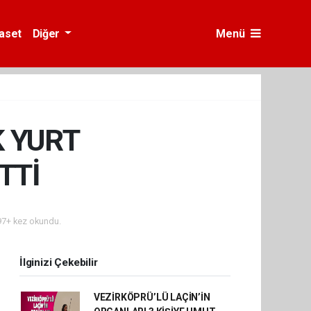
yaset
Diğer
Menü
 YURT
TTİ
7+ kez okundu.
İlginizi Çekebilir
VEZİRKÖPRÜ’LÜ LAÇİN’İN