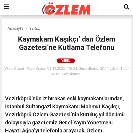
Anasayfa
YEREL
Kaymakam Kaşıkçı’ dan Özlem
Gazetesi’ne Kutlama Telefonu
YEREL
(Web Sitesi) - Web Sitesi | 03.11.2025 - 15:04, Güncelleme: 03.11.2025 - 15:04
8032+ kez okundu.
Vezirköprü’nün iz bırakan eski kaymakamlarından,
İstanbul Sultangazi Kaymakamı Mahmut Kaşıkçı,
Vezirköprü Özlem Gazetesi’nin kuruluş yıl dönümü
dolayısıyla gazetemiz Genel Yayın Yönetmeni
Hayati Ağca’yı telefonla arayarak, Özlem