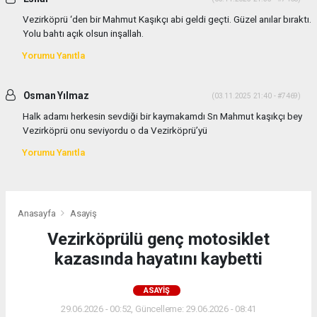
Vezirköprü ‘den bir Mahmut Kaşıkçı abi geldi geçti. Güzel anılar bıraktı.
Yolu bahtı açık olsun inşallah.
Yorumu Yanıtla
Osman Yılmaz
(03.11.2025 21:40 - #7469)
Halk adamı herkesin sevdiği bir kaymakamdı Sn Mahmut kaşıkçı bey
Vezirköprü onu seviyordu o da Vezirköprü’yü
Yorumu Yanıtla
Anasayfa
Asayiş
Vezirköprülü genç motosiklet
kazasında hayatını kaybetti
ASAYIŞ
29.06.2026 - 00:52, Güncelleme: 29.06.2026 - 08:41