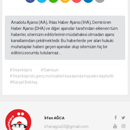
Anadolu Ajansı (AA), İhlas Haber Ajansı (İHA), Demirören
Haber Ajansı (DHA) ve diğer ajanslar tarafından eklenen tüm
haberler, sitemizin editörlerinin müdahalesi olmadan ajans
kanallarından çekilmektedir. Bu haberlerde yer alan hukuki
muhataplar haberi geçen ajanslar olup sitemizin hiç bir
editörü sorumlu tutulamaz...
#Vezirköprü
#Samsun
#Vezirköprülü genç motosiklet kazasında hayatını kaybetti
#Kürşat Bektaş
İrfan AĞCA
irfanagca55@gmail.com