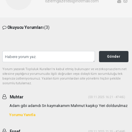
ozlemgazetesi@hotmail.com
Okuyucu Yorumları
(3)
Gönder
Yorum yazarak Topluluk Kuralları’nı kabul etmiş bulunuyor ve vezirkopruozlem.net
sitesine yaptığınız yorumunuzla ilgili doğrudan veya dolaylı tüm sorumluluğu tek
başınıza üstleniyorsunuz. Yazılan tüm yorumlardan site yönetimi hiçbir şekilde
sorumlu tutulamaz.
Muhtar
(03.11.2025 16:21 - #7465)
Adam gibi adamdı Sn kaymakamım Mahmut kaşıkçı Yeri doldurulmaz
Yorumu Yanıtla
Esnaf
(03.11.2025 21:35 - #7468)