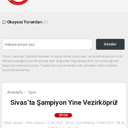
Okuyucu Yorumları
(0)
Gönder
Yorum yazarak Topluluk Kuralları’nı kabul etmiş bulunuyor ve vezirkopruozlem.net
sitesine yaptığınız yorumunuzla ilgili doğrudan veya dolaylı tüm sorumluluğu tek
başınıza üstleniyorsunuz. Yazılan tüm yorumlardan site yönetimi hiçbir şekilde
sorumlu tutulamaz.
Anasayfa
Spor
Sivas’ta Şampiyon Yine Vezirköprü!
SPOR
(Web Sitesi) - Web Sitesi | 13.04.2025 - 20:05, Güncelleme: 14.04.2025 - 08:43