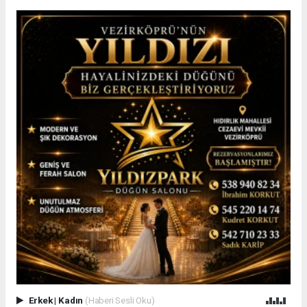
Erkek
|
Kadın
(Haberi Sesli Oku)