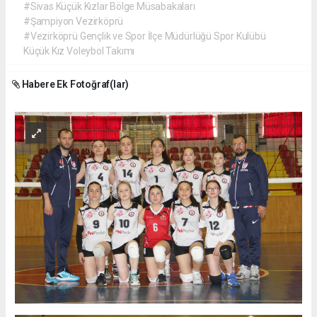
#Sivas Küçük Kızlar Bölge Müsabakaları
#Şampiyon Vezirköprü
#Vezirköprü Gençlik ve Spor İlçe Müdürlüğü Spor Kulübü
Küçük Kız Voleybol Takımı
Habere Ek Fotoğraf(lar)