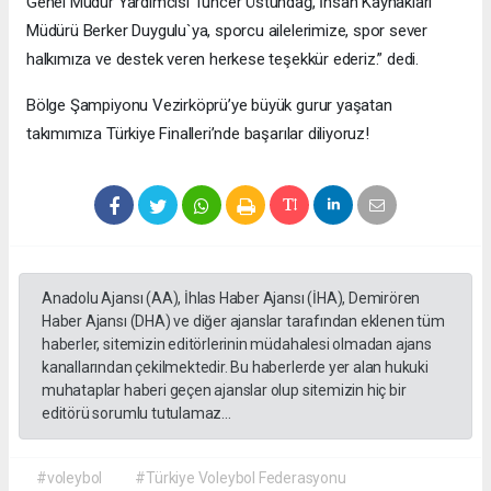
Genel Müdür Yardımcısı Tuncer Üstündağ, İnsan Kaynakları
Müdürü Berker Duygulu`ya, sporcu ailelerimize, spor sever
halkımıza ve destek veren herkese teşekkür ederiz.” dedi.
Bölge Şampiyonu Vezirköprü’ye büyük gurur yaşatan
takımımıza Türkiye Finalleri’nde başarılar diliyoruz!
Anadolu Ajansı (AA), İhlas Haber Ajansı (İHA), Demirören
Haber Ajansı (DHA) ve diğer ajanslar tarafından eklenen tüm
haberler, sitemizin editörlerinin müdahalesi olmadan ajans
kanallarından çekilmektedir. Bu haberlerde yer alan hukuki
muhataplar haberi geçen ajanslar olup sitemizin hiç bir
editörü sorumlu tutulamaz...
#voleybol
#Türkiye Voleybol Federasyonu