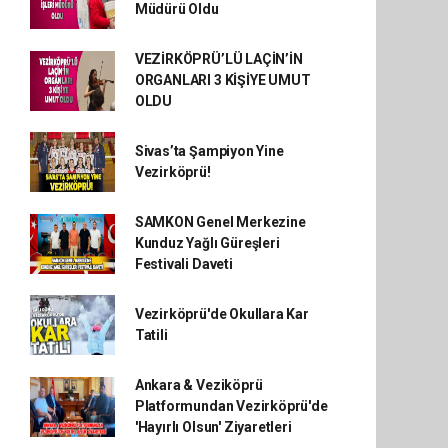
Müdürü Oldu
VEZİRKÖPRÜ’LÜ LAÇİN’İN
ORGANLARI 3 KİŞİYE UMUT
OLDU
Sivas’ta Şampiyon Yine
Vezirköprü!
SAMKON Genel Merkezine
Kunduz Yağlı Güreşleri
Festivali Daveti
Vezirköprü'de Okullara Kar
Tatili
Ankara & Veziköprü
Platformundan Vezirköprü'de
'Hayırlı Olsun' Ziyaretleri