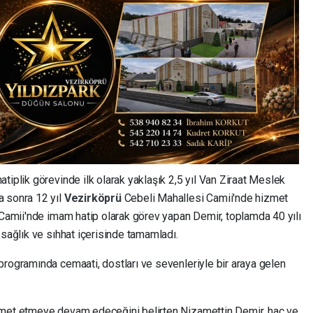
tiplik görevinde ilk olarak yaklaşık 2,5 yıl Van Ziraat Meslek
a sonra 12 yıl
Vezirköprü
Cebeli Mahallesi Camii'nde hizmet
 Camii'nde imam hatip olarak görev yapan Demir, toplamda 40 yılı
 sağlık ve sıhhat içerisinde tamamladı.
programında cemaati, dostları ve sevenleriyle bir araya gelen
zmet etmeye devam edeceğini belirten Nizamettin Demir, hac ve