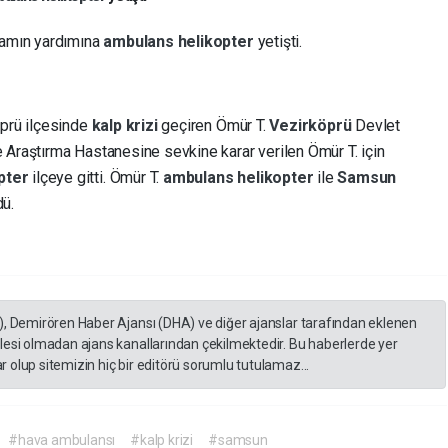
damın yardımına
ambulans helikopter
yetişti.
öprü ilçesinde
kalp krizi
geçiren Ömür T.
Vezirköprü
Devlet
 Araştırma Hastanesine sevkine karar verilen Ömür T. için
pter
ilçeye gitti. Ömür T.
ambulans helikopter
ile
Samsun
dü.
), Demirören Haber Ajansı (DHA) ve diğer ajanslar tarafından eklenen
lesi olmadan ajans kanallarından çekilmektedir. Bu haberlerde yer
 olup sitemizin hiç bir editörü sorumlu tutulamaz...
#hava ambulansı
#kalp krizi
#samsun