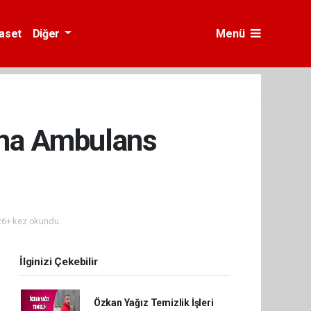
yaset
Diğer
Menü
mına Ambulans
6+ kez okundu.
İlginizi Çekebilir
Özkan Yağız Temizlik İşleri