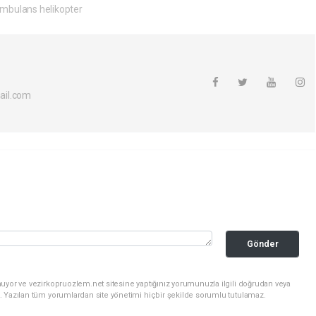
mbulans helikopter
ail.com
Gönder
uyor ve vezirkopruozlem.net sitesine yaptığınız yorumunuzla ilgili doğrudan veya
. Yazılan tüm yorumlardan site yönetimi hiçbir şekilde sorumlu tutulamaz.