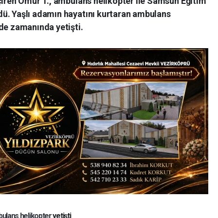
eçiren Ömür T., ambulans helikopter ile Samsun Eğitim
ü. Yaşlı adamın hayatını kurtaran ambulans
de zamanında yetişti.
ulans helikopter
yetişti