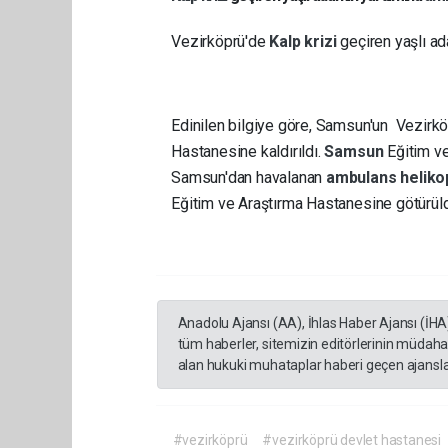
Vezirköprü'de
Kalp krizi
geçiren yaşlı a
Edinilen bilgiye göre, Samsun'un Vezirk
Hastanesine kaldırıldı.
Samsun
Eğitim ve
Samsun'dan havalanan
ambulans heliko
Eğitim ve Araştırma Hastanesine götürül
Anadolu Ajansı (AA), İhlas Haber Ajansı (İHA
tüm haberler, sitemizin editörlerinin müdaha
alan hukuki muhataplar haberi geçen ajanslar
#vezirköprü
#vezirköprü devlet hastanesi