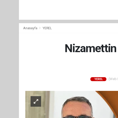
Anasayfa
YEREL
Nizamettin 
(Web Si
YEREL