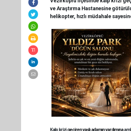
Vezirköprü ilçesinde kalp krizi g
ve Araştırma Hastanesine götürüld
helikopter, hızlı müdahale sayesin
Kalp krizi
geçiren yaşlı adamın yardımına
amb