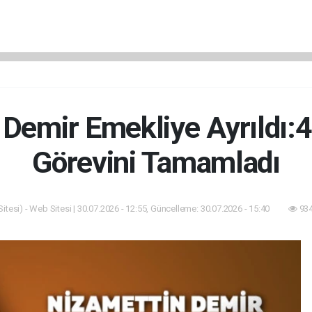
Demir Emekliye Ayrıldı:4
Görevini Tamamladı
tesi) - Web Sitesi | 30.07.2026 - 12:55, Güncelleme: 30.07.2026 - 15:40
934