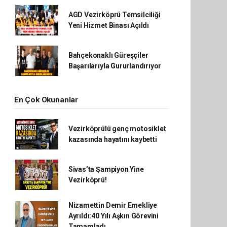
AGD Vezirköprü Temsilciliği
Yeni Hizmet Binası Açıldı
Bahçekonaklı Güreşçiler
Başarılarıyla Gururlandırıyor
En Çok Okunanlar
Vezirköprülü genç motosiklet
kazasında hayatını kaybetti
Sivas’ta Şampiyon Yine
Vezirköprü!
Nizamettin Demir Emekliye
Ayrıldı:40 Yılı Aşkın Görevini
Tamamladı