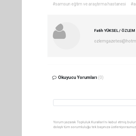
#samsun eğtim ve araştırma hastanesi
#a
Fatih YÜKSEL / ÖZLEM
ozlemgazetesi@hotm
Okuyucu Yorumları
(0)
Yorum yazarak Topluluk Kuralları’nı kabul etmiş bulun
dolaylı tüm sorumluluğu tek başınıza üstleniyorsunuz