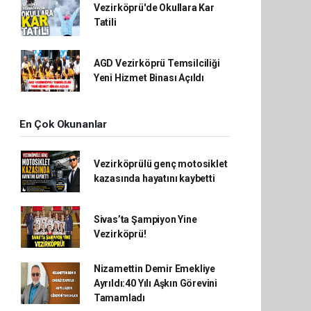
Vezirköprü'de Okullara Kar
Tatili
AGD Vezirköprü Temsilciliği
Yeni Hizmet Binası Açıldı
En Çok Okunanlar
Vezirköprülü genç motosiklet
kazasında hayatını kaybetti
Sivas’ta Şampiyon Yine
Vezirköprü!
Nizamettin Demir Emekliye
Ayrıldı:40 Yılı Aşkın Görevini
Tamamladı