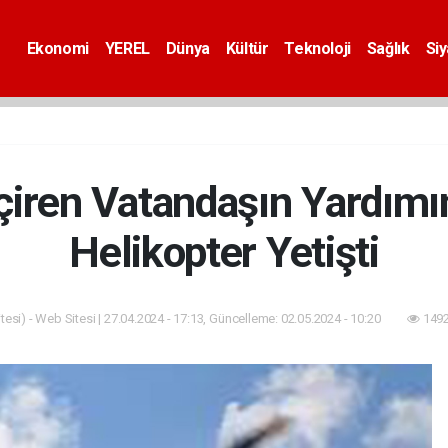
Ekonomi
YEREL
Dünya
Kültür
Teknoloji
Sağlık
Si
eçiren Vatandaşın Yardı
Helikopter Yetişti
esi) - Web Sitesi | 27.04.2024 - 17:13, Güncelleme: 02.05.2024 - 10:20
1492