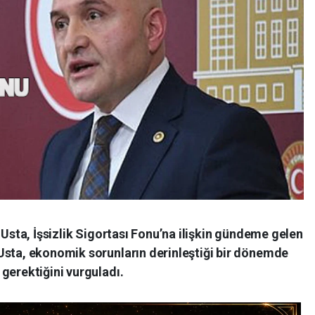
 Usta, İşsizlik Sigortası Fonu’na ilişkin gündeme gelen
Usta, ekonomik sorunların derinleştiği bir dönemde
gerektiğini vurguladı.