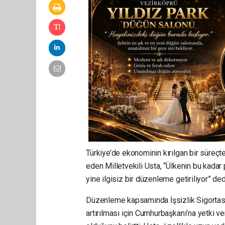
Türkiye’de ekonominin kırılgan bir süreçte
eden Milletvekili Usta, “Ülkenin bu kad
yine ilgisiz bir düzenleme getiriliyor” ded
Düzenleme kapsamında İşsizlik Sigortası 
artırılması için Cumhurbaşkanı’na yetki ver