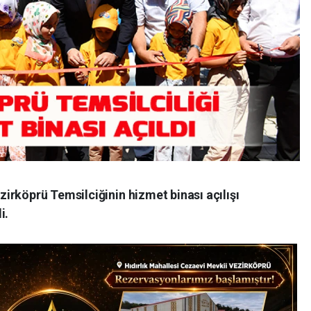
irköprü Temsilciğinin hizmet binası açılışı
i.