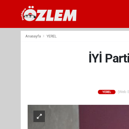
Anasayfa
YEREL
İYİ Part
(Web Si
YEREL