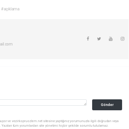
#açıklama
ail.com
Gönder
uyor ve vezirkopruozlem.net sitesine yaptığınız yorumunuzla ilgili doğrudan veya
. Yazılan tüm yorumlardan site yönetimi hiçbir şekilde sorumlu tutulamaz.