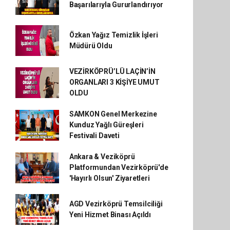
Başarılarıyla Gururlandırıyor
Özkan Yağız Temizlik İşleri
Müdürü Oldu
VEZİRKÖPRÜ’LÜ LAÇİN’İN
ORGANLARI 3 KİŞİYE UMUT
OLDU
SAMKON Genel Merkezine
Kunduz Yağlı Güreşleri
Festivali Daveti
Ankara & Veziköprü
Platformundan Vezirköprü'de
'Hayırlı Olsun' Ziyaretleri
AGD Vezirköprü Temsilciliği
Yeni Hizmet Binası Açıldı