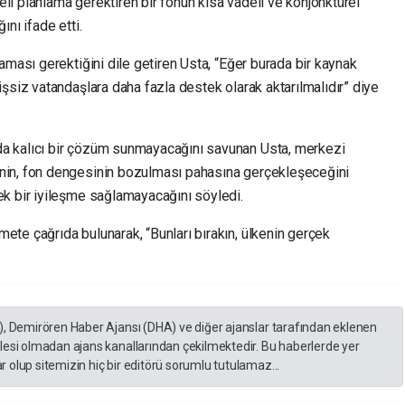
deli planlama gerektiren bir fonun kısa vadeli ve konjonktürel
nı ifade etti.
aması gerektiğini dile getiren Usta, “Eğer burada bir kaynak
şsiz vatandaşlara daha fazla destek olarak aktarılmalıdır” diye
a kalıcı bir çözüm sunmayacağını savunan Usta, merkezi
nin, fon dengesinin bozulması pahasına gerçekleşeceğini
k bir iyileşme sağlamayacağını söyledi.
ete çağrıda bulunarak, “Bunları bırakın, ülkenin gerçek
.
), Demirören Haber Ajansı (DHA) ve diğer ajanslar tarafından eklenen
lesi olmadan ajans kanallarından çekilmektedir. Bu haberlerde yer
 olup sitemizin hiç bir editörü sorumlu tutulamaz...