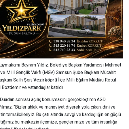
aymakamı Bayram Yıldız, Belediye Başkan Yardımcısı Mehmet
 ve Millî Gençlik Vakfı (MGV) Samsun Şube Başkanı Mücahit
aşkanı Salih Şen,
Vezirköprü
İlçe Milli Eğitim Müdürü Resül
 Bozdemir ve vatandaşlar katıldı.
ı. Duadan sonrası açılış konuşmasını gerçekleştiren AGD
ılmaz: “Bizler ahlak ve maneviyat diyerek yola çıkan, dini ve
in temsilcileriyiz. Bu çatı altında sevgi ve kardeşliğin en güçlü
aptığımız bu merkezin ilçemize, gençlerimize ve tüm insanlığa