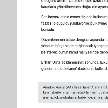
olduğunu belirtti. Usta, özellikle uzun va
kararlarla yönetilmesinin doğru olmayacağı
Fon kaynaklarının amacı dışında kullanılm
fazlası olduğu düşünülüyorsa, bu kaynak i
konuştu.
Düzenlemenin bütçe dengesi açısından d
yönetim bütçesinde sağlanacak iyileşme
belirterek, bunun kamu maliyesinde gerçe
Erhan Usta
açıklamasının sonunda, hüküm
gündemine odaklanın” ifadelerini kullandı
Anadolu Ajansı (AA), İhlas Haber Ajansı (İHA
tüm haberler, sitemizin editörlerinin müdaha
alan hukuki muhataplar haberi geçen ajanslar