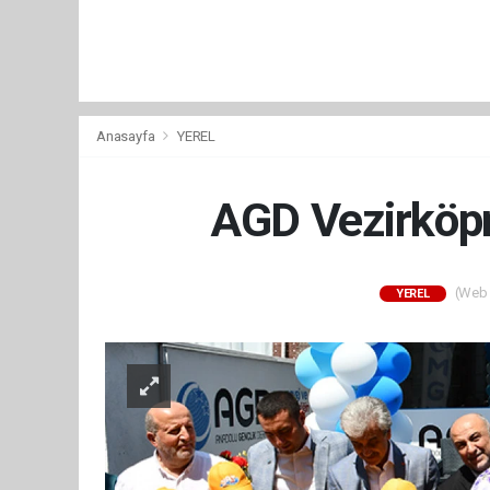
Anasayfa
YEREL
AGD Vezirköprü
(Web S
YEREL