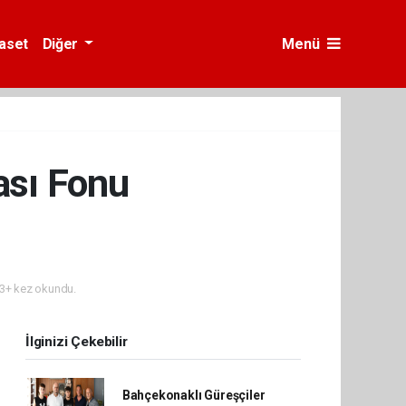
yaset
Diğer
Menü
tası Fonu
3+ kez okundu.
İlginizi Çekebilir
Bahçekonaklı Güreşçiler