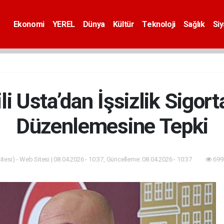
Ekonomi
YEREL
Dünya
Kültür
Teknoloji
Sağlık
Si
ili Usta’dan İşsizlik Sigor
Düzenlemesine Tepki
tesi) - Web Sitesi | 08.04.2026 - 10:37, Güncelleme: 08.04.2026 - 10:37
699