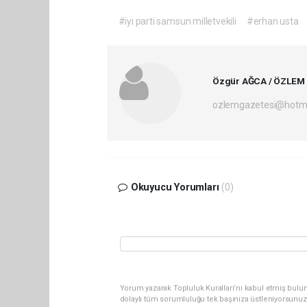
#iyi parti samsun milletvekili
#erhan usta
Özgür AĞCA / ÖZLEM
ozlemgazetesi@hotm
Okuyucu Yorumları
(0)
Yorum yazarak Topluluk Kuralları’nı kabul etmiş bulun
dolaylı tüm sorumluluğu tek başınıza üstleniyorsunuz