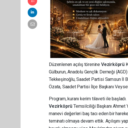
Düzenlenen açılış törenine
Vezirköprü
K
Gülburun, Anadolu Gençlik Derneği (AGD)
Tekkeşinoğlu, Saadet Partisi Samsun İl B
Özata, Saadet Partisi İlçe Başkanı Veysel
Program, kuranı kerim tilaveti ile başlad
Vezirköprü
Temsilciliği Başkanı Ahmet Y
manevi değerleri baş tacı eden bir hareket
teminatı olmaya devam ettik. Açılışını y