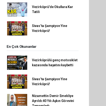
Vezirköprü'de Okullara Kar
Tatili
Sivas’ta Şampiyon Yine
Vezirköprü!
En Çok Okunanlar
Vezirköprülü genç motosiklet
kazasında hayatını kaybetti
Sivas’ta Şampiyon Yine
Vezirköprü!
Nizamettin Demir Emekliye
Ayrıldı:40 Yılı Aşkın Görevini
Tamamladı