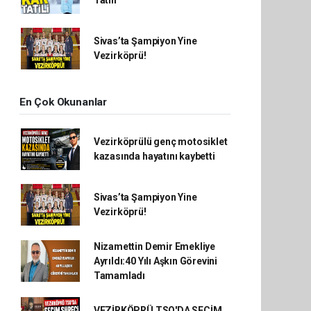
Sivas’ta Şampiyon Yine
Vezirköprü!
En Çok Okunanlar
Vezirköprülü genç motosiklet
kazasında hayatını kaybetti
Sivas’ta Şampiyon Yine
Vezirköprü!
Nizamettin Demir Emekliye
Ayrıldı:40 Yılı Aşkın Görevini
Tamamladı
VEZİRKÖPRÜ TSO'DA SEÇİM