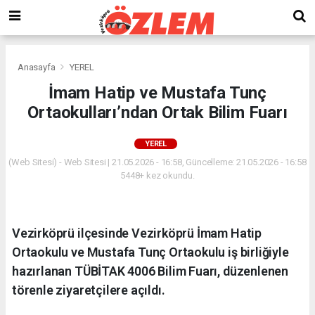
Anasayfa
YEREL
İmam Hatip ve Mustafa Tunç
Ortaokulları’ndan Ortak Bilim Fuarı
YEREL
(Web Sitesi) - Web Sitesi | 21.05.2026 - 16:58, Güncelleme: 21.05.2026 - 16:58
5448+ kez okundu.
Vezirköprü ilçesinde Vezirköprü İmam Hatip
Ortaokulu ve Mustafa Tunç Ortaokulu iş birliğiyle
hazırlanan TÜBİTAK 4006 Bilim Fuarı, düzenlenen
törenle ziyaretçilere açıldı.