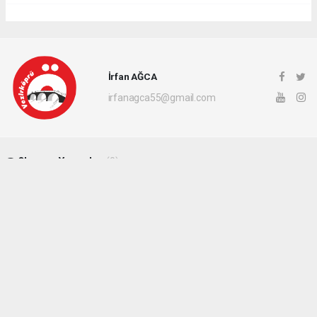
İrfan AĞCA
irfanagca55@gmail.com
Okuyucu Yorumları
(0)
Gönder
Yorum yazarak Topluluk Kuralları’nı kabul etmiş bulunuyor ve vezirkopruozlem.net
sitesine yaptığınız yorumunuzla ilgili doğrudan veya dolaylı tüm sorumluluğu tek
başınıza üstleniyorsunuz. Yazılan tüm yorumlardan site yönetimi hiçbir şekilde
sorumlu tutulamaz.