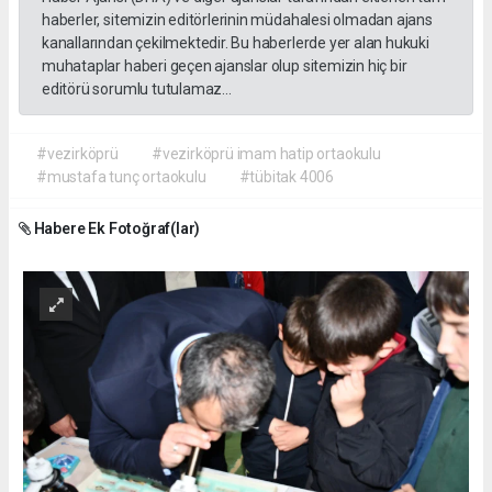
haberler, sitemizin editörlerinin müdahalesi olmadan ajans
kanallarından çekilmektedir. Bu haberlerde yer alan hukuki
muhataplar haberi geçen ajanslar olup sitemizin hiç bir
editörü sorumlu tutulamaz...
#vezirköprü
#vezirköprü imam hatip ortaokulu
#mustafa tunç ortaokulu
#tübitak 4006
Habere Ek Fotoğraf(lar)