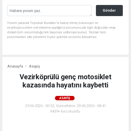
Gönder
Yorum yazarak Topluluk Kuralları’nı kabul etmiş bulunuyor ve
vezirkopruozlem.net sitesine yaptığınız yorumunuzla ilgili doğrudan veya
dolaylı tüm sorumluluğu tek başınıza üstleniyorsunuz. Yazılan tüm
yorumlardan site yönetimi hiçbir şekilde sorumlu tutulamaz.
Anasayfa
Asayiş
Vezirköprülü genç motosiklet
kazasında hayatını kaybetti
ASAYIŞ
29.06.2026 - 00:52, Güncelleme: 29.06.2026 - 08:41
9439+ kez okundu.