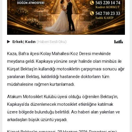
Erkek
|
Kadın
(Haberi Sesli Oku)
Kaza, Bafra ilçesi Kolay Mahallesi Koz Deresi mevkiinde
meydana geldi. Kapıkaya yönüne seyir halinde olan minibüs ile
Kürşat Bektaş’ın kullandığı motosikletin çarpışması sonucu ağır
yaralanan Bektaş, kaldırıldığı hastanede doktorların tüm
müdahalesine rağmen kurtarılamadı.
Atakum Motosiklet Kulübü üyesi olduğu öğrenilen Bektaş’ın,
Kapıkaya’da düzenlenecek motosiklet etkinliğine katılmak
üzere bölgede bulunduğu belirtildi. Acı haberi alan yakınları ve
arkadaşları büyük üzüntü yaşadı.
Kürşat Bektaş’ın cenazesi, 29 Haziran 2026 Pazartesi günü