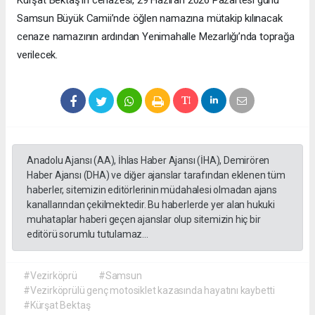
Samsun Büyük Camii’nde öğlen namazına mütakip kılınacak
cenaze namazının ardından Yenimahalle Mezarlığı’nda toprağa
verilecek.
Anadolu Ajansı (AA), İhlas Haber Ajansı (İHA), Demirören
Haber Ajansı (DHA) ve diğer ajanslar tarafından eklenen tüm
haberler, sitemizin editörlerinin müdahalesi olmadan ajans
kanallarından çekilmektedir. Bu haberlerde yer alan hukuki
muhataplar haberi geçen ajanslar olup sitemizin hiç bir
editörü sorumlu tutulamaz...
#Vezirköprü
#Samsun
#Vezirköprülü genç motosiklet kazasında hayatını kaybetti
#Kürşat Bektaş