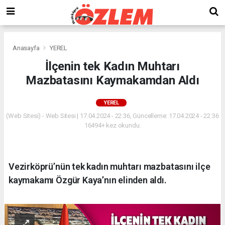
Anasayfa
YEREL
İlçenin tek Kadın Muhtarı
Mazbatasını Kaymakamdan Aldı
YEREL
(Web Sitesi) - Web Sitesi | 17.04.2024 - 22:36, Güncelleme: 17.04.2024 - 22:36
16494+ kez okundu.
Vezirköprü’nün tek kadın muhtarı mazbatasını ilçe
kaymakamı Özgür Kaya’nın elinden aldı.