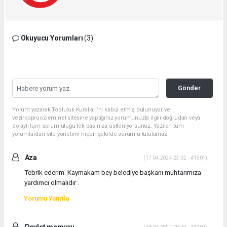
Okuyucu Yorumları
(3)
Gönder
Yorum yazarak Topluluk Kuralları’nı kabul etmiş bulunuyor ve
vezirkopruozlem.net sitesine yaptığınız yorumunuzla ilgili doğrudan veya
dolaylı tüm sorumluluğu tek başınıza üstleniyorsunuz. Yazılan tüm
yorumlardan site yönetimi hiçbir şekilde sorumlu tutulamaz.
Aza
(17.04.2024 23:32 - #1901)
Tebrik ederim. Kaymakam bey belediye başkanı muhtarımıza
yardımcı olmalıdır .
Yorumu Yanıtla