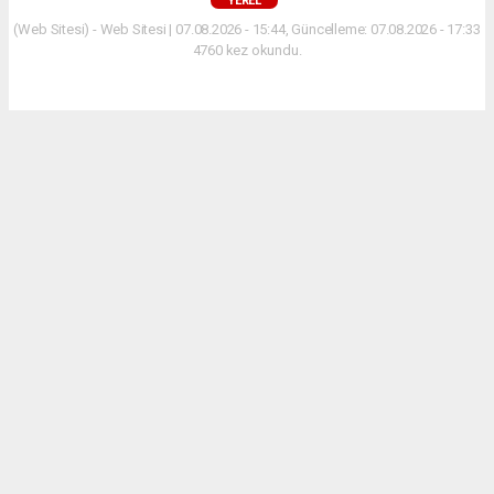
YEREL
(Web Sitesi) - Web Sitesi | 07.08.2026 - 15:44, Güncelleme: 07.08.2026 - 17:33
4760 kez okundu.
Vezirköprü'ye bağlı Kıratbükü Mahallesinden gelme
Atatürk Mahallesi sakinlerinden Mahmut Yılmaz,
hayatını kaybetti.