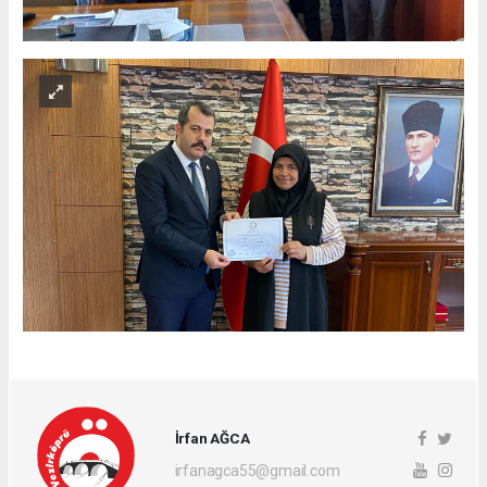
İrfan AĞCA
irfanagca55@gmail.com