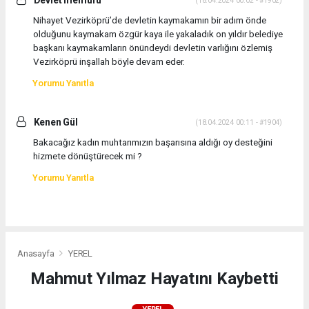
Devlet memuru
(18.04.2024 00:02 - #1902)
Nihayet Vezirköprü’de devletin kaymakamın bir adım önde
olduğunu kaymakam özgür kaya ile yakaladık on yıldır belediye
başkanı kaymakamların önündeydi devletin varlığını özlemiş
Vezirköprü inşallah böyle devam eder.
Yorumu Yanıtla
Kenen Gül
(18.04.2024 00:11 - #1904)
Bakacağız kadın muhtarımızın başarısına aldığı oy desteğini
hizmete dönüştürecek mi ?
Yorumu Yanıtla
Anasayfa
YEREL
Mahmut Yılmaz Hayatını Kaybetti