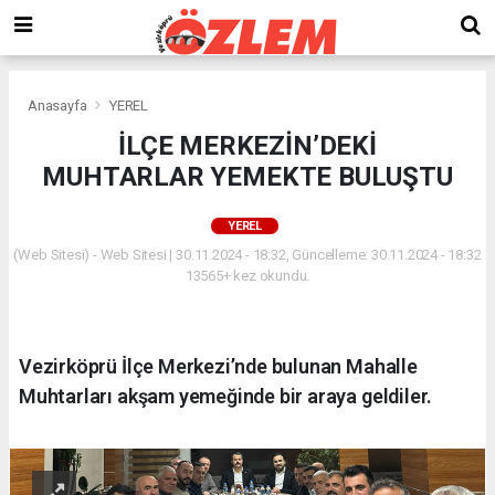
Anasayfa
YEREL
İLÇE MERKEZİN’DEKİ
MUHTARLAR YEMEKTE BULUŞTU
YEREL
(Web Sitesi) - Web Sitesi | 30.11.2024 - 18:32, Güncelleme: 30.11.2024 - 18:32
13565+ kez okundu.
Vezirköprü İlçe Merkezi’nde bulunan Mahalle
Muhtarları akşam yemeğinde bir araya geldiler.