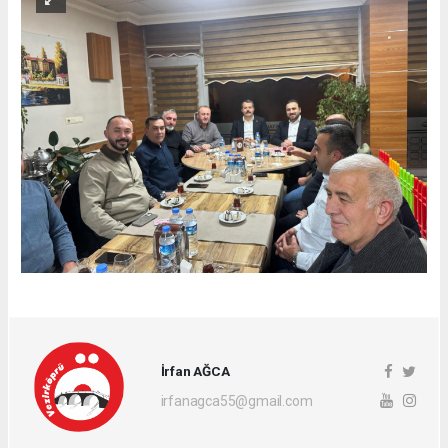
İrfan AĞCA
irfanagca55@gmail.com