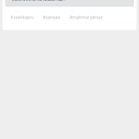
#vezirköprü
#cenaze
#mahmut yılmaz
İrfan AĞCA
irfanagca55@gmail.com
Okuyucu Yorumları
(0)
Gönder
Yorum yazarak Topluluk Kuralları’nı kabul etmiş bulunuyor ve vezirkopruozlem.net
sitesine yaptığınız yorumunuzla ilgili doğrudan veya dolaylı tüm sorumluluğu tek