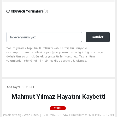
Okuyucu Yorumları
(0)
Gönder
Yorum yazarak Topluluk Kuralları’nı kabul etmiş bulunuyor ve
vezirkopruozlem.net sitesine yaptığınız yorumunuzla ilgili doğrudan veya
dolaylı tüm sorumluluğu tek başınıza üstleniyorsunuz. Yazılan tüm
yorumlardan site yönetimi hiçbir şekilde sorumlu tutulamaz.
Anasayfa
YEREL
Mahmut Yılmaz Hayatını Kaybetti
YEREL
(Web Sitesi) - Web Sitesi | 07.08.2026 - 15:44, Güncelleme: 07.08.2026 - 17:33