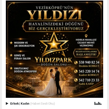
Erkek
|
Kadın
(Haberi Sesli Oku)