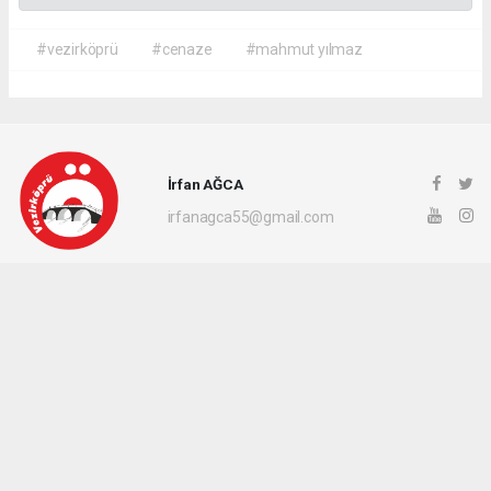
#vezirköprü
#cenaze
#mahmut yılmaz
İrfan AĞCA
irfanagca55@gmail.com
Okuyucu Yorumları
(0)
Gönder
Yorum yazarak Topluluk Kuralları’nı kabul etmiş bulunuyor ve vezirkopruozlem.net
sitesine yaptığınız yorumunuzla ilgili doğrudan veya dolaylı tüm sorumluluğu tek
başınıza üstleniyorsunuz. Yazılan tüm yorumlardan site yönetimi hiçbir şekilde