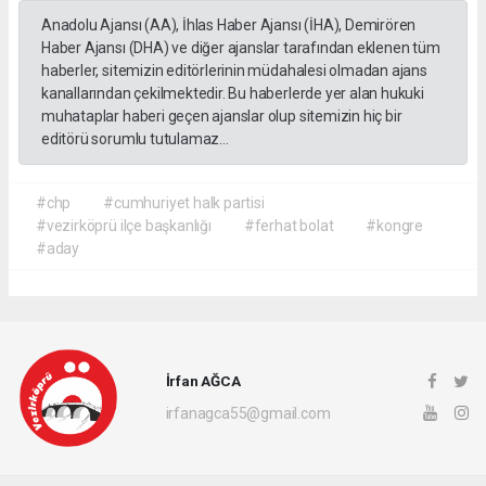
Anadolu Ajansı (AA), İhlas Haber Ajansı (İHA), Demirören
Haber Ajansı (DHA) ve diğer ajanslar tarafından eklenen tüm
haberler, sitemizin editörlerinin müdahalesi olmadan ajans
kanallarından çekilmektedir. Bu haberlerde yer alan hukuki
muhataplar haberi geçen ajanslar olup sitemizin hiç bir
editörü sorumlu tutulamaz...
#chp
#cumhuriyet halk partisi
#vezirköprü ilçe başkanlığı
#ferhat bolat
#kongre
#aday
İrfan AĞCA
irfanagca55@gmail.com