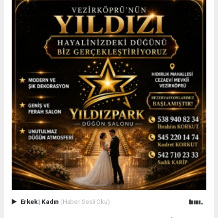
Erkek
|
Kadın
(Haberi Sesli Oku)