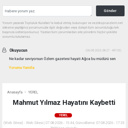
Gönder
Yorum yazarak Topluluk Kuralları’nı kabul etmiş bulunuyor ve vezirkopruozlem.net
sitesine yaptığınız yorumunuzla ilgili doğrudan veya dolaylı tüm sorumluluğu tek
başınıza üstleniyorsunuz. Yazılan tüm yorumlardan site yönetimi hiçbir şekilde
sorumlu tutulamaz.
Okuyucun
(06.08.2026 08:27 - #9733)
Ne kadar seviyorsun Özlem gazetesi hayati Ağca bu müdürü sen
Yorumu Yanıtla
Anasayfa
YEREL
Mahmut Yılmaz Hayatını Kaybetti
YEREL
(Web Sitesi) - Web Sitesi | 07.08.2026 - 15:44, Güncelleme: 07.08.2026 - 17:33