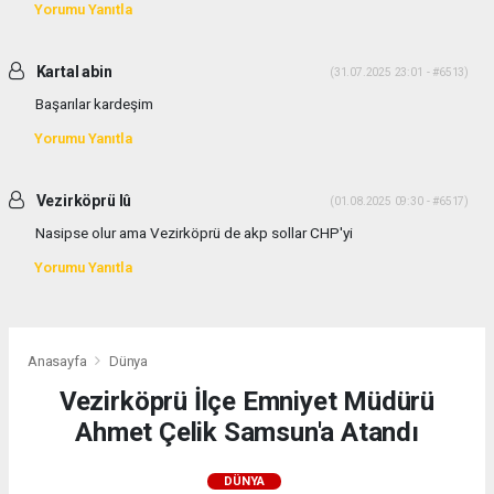
Yorumu Yanıtla
Kartal abin
(31.07.2025 23:01 - #6513)
Başarılar kardeşim
Yorumu Yanıtla
Vezirköprü lû
(01.08.2025 09:30 - #6517)
Nasipse olur ama Vezirköprü de akp sollar CHP'yi
Yorumu Yanıtla
Anasayfa
Dünya
Vezirköprü İlçe Emniyet Müdürü
Ahmet Çelik Samsun'a Atandı
DÜNYA