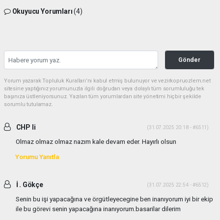
Okuyucu Yorumları
(4)
Gönder
Yorum yazarak Topluluk Kuralları’nı kabul etmiş bulunuyor ve vezirkopruozlem.net
sitesine yaptığınız yorumunuzla ilgili doğrudan veya dolaylı tüm sorumluluğu tek
başınıza üstleniyorsunuz. Yazılan tüm yorumlardan site yönetimi hiçbir şekilde
sorumlu tutulamaz.
CHP li
(31.07.2025 20:18 - #6511)
Olmaz olmaz olmaz nazım kale devam eder. Hayırlı olsun
Yorumu Yanıtla
İ . Gökçe
(31.07.2025 22:54 - #6512)
Senin bu işi yapacağına ve örgütleyecegine ben inanıyorum iyi bir ekip
ile bu görevi senin yapacağına inanıyorum.basarilar dilerim