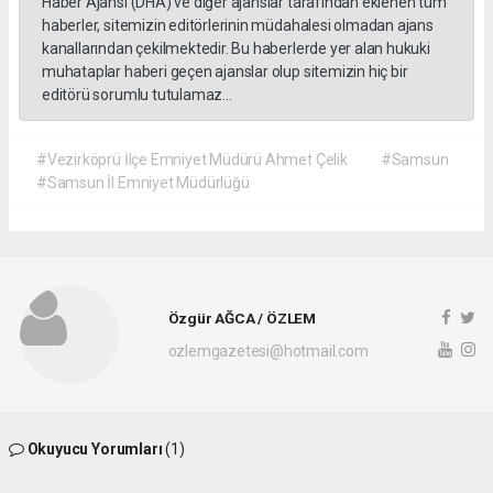
Haber Ajansı (DHA) ve diğer ajanslar tarafından eklenen tüm
haberler, sitemizin editörlerinin müdahalesi olmadan ajans
kanallarından çekilmektedir. Bu haberlerde yer alan hukuki
muhataplar haberi geçen ajanslar olup sitemizin hiç bir
editörü sorumlu tutulamaz...
#Vezirköprü İlçe Emniyet Müdürü Ahmet Çelik
#Samsun
#Samsun İl Emniyet Müdürlüğü
Özgür AĞCA / ÖZLEM
ozlemgazetesi@hotmail.com
Okuyucu Yorumları
(1)