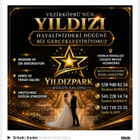
Erkek
|
Kadın
(Haberi Sesli Oku)