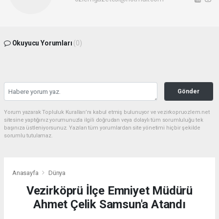
Okuyucu Yorumları
(0)
Gönder
Yorum yazarak Topluluk Kuralları’nı kabul etmiş bulunuyor ve vezirkopruozlem.net
sitesine yaptığınız yorumunuzla ilgili doğrudan veya dolaylı tüm sorumluluğu tek
başınıza üstleniyorsunuz. Yazılan tüm yorumlardan site yönetimi hiçbir şekilde
sorumlu tutulamaz.
Anasayfa
Dünya
Vezirköprü İlçe Emniyet Müdürü
Ahmet Çelik Samsun'a Atandı