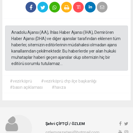
Anadolu Ajansı (AA), İhlas Haber Ajansı (İHA), Demirören
Haber Ajansı (DHA) ve diğer ajanslar tarafından eklenen tüm
haberler, sitemizin editörlerinin müdahalesi olmadan ajans
kanallarından çekilmektedir. Bu haberlerde yer alan hukuki
muhataplar haberi geçen ajanslar olup sitemizin hiç bir
editörü sorumlu tutulamaz...
#vezirköprü
#vezirköprü chp ilçe başkanlığı
#basın açıklaması
#havza
Şehri ÇİFTÇİ / ÖZLEM
ozlemgazetesi@hotmail.com