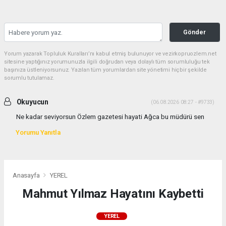
Gönder
Yorum yazarak Topluluk Kuralları’nı kabul etmiş bulunuyor ve vezirkopruozlem.net
sitesine yaptığınız yorumunuzla ilgili doğrudan veya dolaylı tüm sorumluluğu tek
başınıza üstleniyorsunuz. Yazılan tüm yorumlardan site yönetimi hiçbir şekilde
sorumlu tutulamaz.
Okuyucun
(06.08.2026 08:27 - #9733)
Ne kadar seviyorsun Özlem gazetesi hayati Ağca bu müdürü sen
Yorumu Yanıtla
Anasayfa
YEREL
Mahmut Yılmaz Hayatını Kaybetti
YEREL