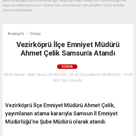
sitesine yaptığınız yorumunuzla ilgili doğrudan veya dolaylı tüm sorumluluğu tek
başınıza üstleniyorsunuz. Yazılan tüm yorumlardan site yönetimi hiçbir şekilde
sorumlu tutulamaz.
Anasayfa
Dünya
Vezirköprü İlçe Emniyet Müdürü
Ahmet Çelik Samsun'a Atandı
DÜNYA
(Web Sitesi) - Web Sitesi | 05.08.2026 - 23:46, Güncelleme: 08.08.2026 - 10:40
6397 kez okundu.
Vezirköprü İlçe Emniyet Müdürü Ahmet Çelik,
yayımlanan atama kararıyla Samsun İl Emniyet
Müdürlüğü'ne Şube Müdürü olarak atandı.