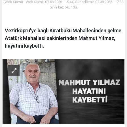
(Web Sitesi) - Web Sitesi | 07.08.2026 - 15:44, Güncelleme: 07.08.2026 - 17:33
5879 kez okundu.
Vezirköprü'ye bağlı Kıratbükü Mahallesinden gelme
Atatürk Mahallesi sakinlerinden Mahmut Yılmaz,
hayatını kaybetti.