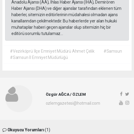
Anadolu Ajansı (AA), İhlas Haber Ajansı (İHA), Demirören
Haber Ajansı (DHA) ve diğer ajanslar tarafından eklenen tüm
haberler, sitemizin editörlerinin müdahalesi olmadan ajans
kanallarından çekilmektedir. Bu haberlerde yer alan hukuki
muhataplar haberi geçen ajanslar olup sitemizin hiç bir
editörü sorumlu tutulamaz...
#Vezirköprü İlçe Emniyet Müdürü Ahmet Çelik
#Samsun
#Samsun İl Emniyet Müdürlüğü
Özgür AĞCA / ÖZLEM
ozlemgazetesi@hotmail.com
Okuyucu Yorumları
(1)