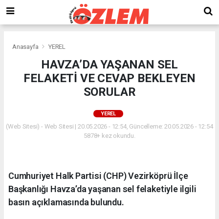
Anasayfa
YEREL
HAVZA’DA YAŞANAN SEL
FELAKETİ VE CEVAP BEKLEYEN
SORULAR
YEREL
(Web Sitesi) - Web Sitesi | 20.05.2026 - 12:54, Güncelleme: 20.05.2026 - 12:54
5878+ kez okundu.
Cumhuriyet Halk Partisi (CHP) Vezirköprü İlçe
Başkanlığı Havza’da yaşanan sel felaketiyle ilgili
basın açıklamasında bulundu.