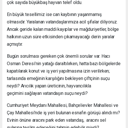
çok sayıda büyükbaş hayvan telef oldu.
En büyük tesellimiz ise can kaybının yaşanmamış
olmasıdır. Yaralanan vatandaşlarımıza acil şifalar diliyoruz.
Ancak geride kalan maddi kayıplar ve mağduriyetler, bölge
halkının uzun süre etkisinden çıkamayacağı derin yaralar
açmıştır.
Bugün sorulması gereken çok önemli sorular var. Hacı
Osman Deresi’nin yatağı daraltılırken, hatta bazı bölgelerde
kapatılarak konut ve iş yeri yapılmasına izin verilirken;
tarlasında emeğinin karşılığını bekleyen çiftçinin suçu
neydi? Arıcılık yapan üreticinin, hayvancılıkla
geçimini sağlayan vatandaşın suçu neydi?
Cumhuriyet Meydanı Mahallesi, Bahçelievler Mahallesi ve
Çay Mahallesi’nde iş yeri bulunan esnafın görüşü alındı mı?
Evinin önüne aracını park eden vatandaş, aracını sel
sularına teslim edeceğini tahmin edebilir miydi?