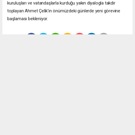
kuruluşları ve vatandaşlarla kurduğu yakın diyalogla takdir
toplayan Ahmet Çelik'in önümüzdeki günlerde yeni görevine
başlaması bekleniyor.
Anadolu Ajansı (AA), İhlas Haber Ajansı (İHA), Demirören
Haber Ajansı (DHA) ve diğer ajanslar tarafından eklenen tüm
haberler, sitemizin editörlerinin müdahalesi olmadan ajans
kanallarından çekilmektedir. Bu haberlerde yer alan hukuki
muhataplar haberi geçen ajanslar olup sitemizin hiç bir
editörü sorumlu tutulamaz...
#Vezirköprü İlçe Emniyet Müdürü Ahmet Çelik
#Samsun
#Samsun İl Emniyet Müdürlüğü