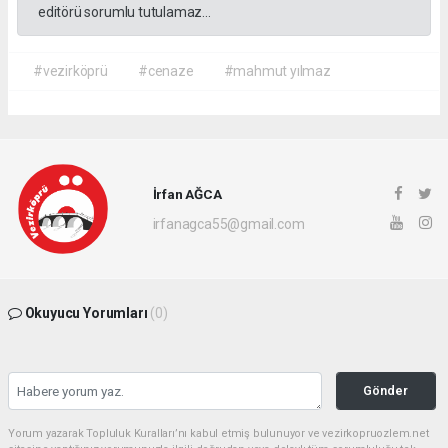
editörü sorumlu tutulamaz...
#vezirköprü
#cenaze
#mahmut yılmaz
İrfan AĞCA
irfanagca55@gmail.com
Okuyucu Yorumları
(0)
Gönder
Yorum yazarak Topluluk Kuralları’nı kabul etmiş bulunuyor ve vezirkopruozlem.net