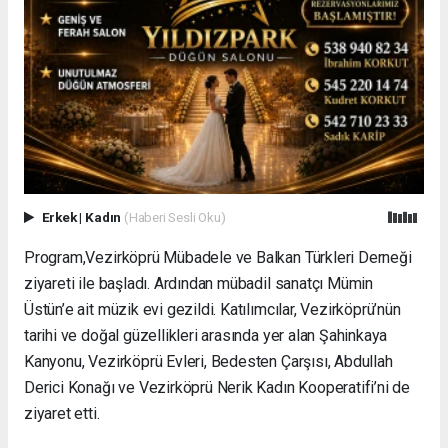
Erkek
|
Kadın
(Haberi Sesli Oku)
Program,Vezirköprü Mübadele ve Balkan Türkleri Derneği
ziyareti ile başladı. Ardından mübadil sanatçı Mümin
Üstün’e ait müzik evi gezildi. Katılımcılar, Vezirköprü’nün
tarihi ve doğal güzellikleri arasında yer alan Şahinkaya
Kanyonu, Vezirköprü Evleri, Bedesten Çarşısı, Abdullah
Derici Konağı ve Vezirköprü Nerik Kadın Kooperatifi’ni de
ziyaret etti.