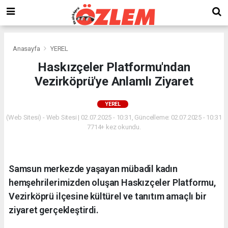
Anasayfa
YEREL
Haskızçeler Platformu'ndan
Vezirköprü'ye Anlamlı Ziyaret
YEREL
(Web Sitesi) - Web Sitesi | 02.07.2025 - 10:31, Güncelleme: 02.07.2025 - 10:31
7714+ kez okundu.
Samsun merkezde yaşayan mübadil kadın
hemşehrilerimizden oluşan Haskızçeler Platformu,
Vezirköprü ilçesine kültürel ve tanıtım amaçlı bir
ziyaret gerçekleştirdi.