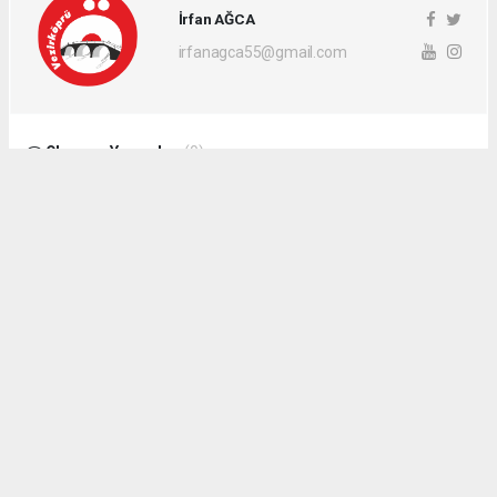
İrfan AĞCA
irfanagca55@gmail.com
Okuyucu Yorumları
(0)
Gönder
Yorum yazarak Topluluk Kuralları’nı kabul etmiş bulunuyor ve
vezirkopruozlem.net sitesine yaptığınız yorumunuzla ilgili doğrudan veya
dolaylı tüm sorumluluğu tek başınıza üstleniyorsunuz. Yazılan tüm
yorumlardan site yönetimi hiçbir şekilde sorumlu tutulamaz.
Anasayfa
Dünya