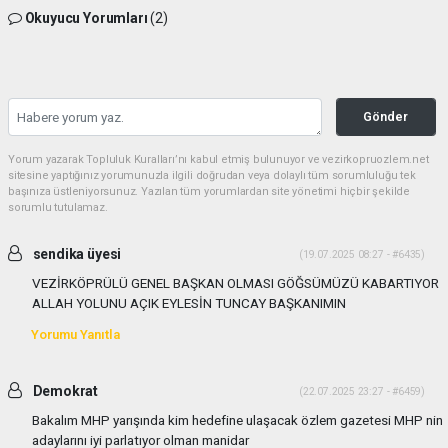
Okuyucu Yorumları
(2)
Gönder
Yorum yazarak Topluluk Kuralları’nı kabul etmiş bulunuyor ve vezirkopruozlem.net
sitesine yaptığınız yorumunuzla ilgili doğrudan veya dolaylı tüm sorumluluğu tek
başınıza üstleniyorsunuz. Yazılan tüm yorumlardan site yönetimi hiçbir şekilde
sorumlu tutulamaz.
sendika üyesi
(19.07.2025 08:27 - #6435)
VEZİRKÖPRÜLÜ GENEL BAŞKAN OLMASI GÖĞSÜMÜZÜ KABARTIYOR
ALLAH YOLUNU AÇIK EYLESİN TUNCAY BAŞKANIMIN
Yorumu Yanıtla
Demokrat
(22.07.2025 23:27 - #6459)
Bakalım MHP yarışında kim hedefine ulaşacak özlem gazetesi MHP nin
adaylarını iyi parlatıyor olman manidar