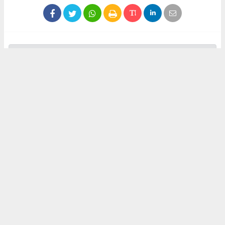
Anadolu Ajansı (AA), İhlas Haber Ajansı (İHA), Demirören
Haber Ajansı (DHA) ve diğer ajanslar tarafından eklenen tüm
haberler, sitemizin editörlerinin müdahalesi olmadan ajans
kanallarından çekilmektedir. Bu haberlerde yer alan hukuki
muhataplar haberi geçen ajanslar olup sitemizin hiç bir
editörü sorumlu tutulamaz...
#vezirköprü
#cenaze
#mahmut yılmaz
İrfan AĞCA
irfanagca55@gmail.com