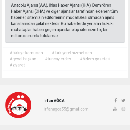
Anadolu Ajansı (AA), İhlas Haber Ajansı (İHA), Demirören
Haber Ajansı (DHA) ve diğer ajanslar tarafından eklenen tüm
haberler, sitemizin editörlerinin müdahalesi olmadan ajans
kanallarından çekilmektedir. Bu haberlerde yer alan hukuki
muhataplar haberi geçen ajanslar olup sitemizin hiç bir
editörü sorumlu tutulamaz...
#türkiye kamu sen
#türk yerel hizmet sen
#genel başkan
#tuncay erden
#özlem gazetesi
#ziyaret
İrfan AĞCA
irfanagca55@gmail.com