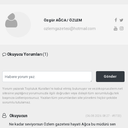
Özgür AĞCA / ÖZLEM
ozlemgazetesi@hotmail.com
Okuyucu Yorumları
(1)
Gönder
Yorum yazarak Topluluk Kuralları’nı kabul etmiş bulunuyor ve vezirkopruozlem.net
sitesine yaptığınız yorumunuzla ilgili doğrudan veya dolaylı tüm sorumluluğu tek
başınıza üstleniyorsunuz. Yazılan tüm yorumlardan site yönetimi hiçbir şekilde
sorumlu tutulamaz.
Okuyucun
(06.08.2026 08:27 - #9733)
Ne kadar seviyorsun Özlem gazetesi hayati Ağca bu müdürü sen