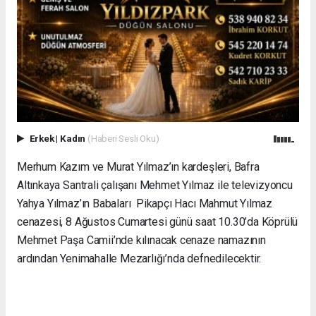
Erkek
|
Kadın
(Haberi Sesli Oku)
Merhum Kazım ve Murat Yılmaz’ın kardeşleri, Bafra
Altınkaya Santrali çalışanı Mehmet Yılmaz ile televizyoncu
Yahya Yılmaz’ın Babaları Pikapçı Hacı Mahmut Yılmaz
cenazesi, 8 Ağustos Cumartesi günü saat 10.30’da Köprülü
Mehmet Paşa Camii’nde kılınacak cenaze namazının
ardından Yenimahalle Mezarlığı’nda defnedilecektir.