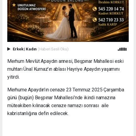
Erkek
|
Kadın
(Haberi Sesli Oku)
Merhum Mevlüt Apaydın annesi, Beşpınar Mahallesi eski
muhtarı Ünal Kurnaz’ın ablası Hayriye Apaydın yaşamını
yitirdi.
Merhume Apaydın’ın cenaze 23 Temmuz 2025 Çarşamba
günü (bugün) Beşpınar Mahallesi’nde ikindi namazına
müteakiben kılınacak cenaze namazı sonrası aile
kabristanlığına defin edilecek.