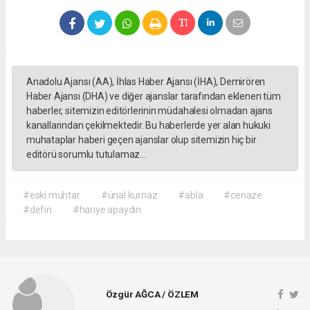
Anadolu Ajansı (AA), İhlas Haber Ajansı (İHA), Demirören
Haber Ajansı (DHA) ve diğer ajanslar tarafından eklenen tüm
haberler, sitemizin editörlerinin müdahalesi olmadan ajans
kanallarından çekilmektedir. Bu haberlerde yer alan hukuki
muhataplar haberi geçen ajanslar olup sitemizin hiç bir
editörü sorumlu tutulamaz...
#eski muhtar
#ünal kurnaz
#abla
#cenaze
#defin
#hariye apaydın
Özgür AĞCA / ÖZLEM