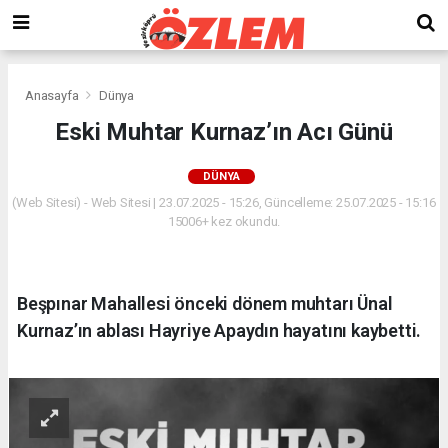
Anasayfa
Dünya
Eski Muhtar Kurnaz’ın Acı Günü
DÜNYA
(Web Sitesi) - Web Sitesi | 23.07.2025 - 15:26, Güncelleme: 25.07.2025 - 15:16
15006+ kez okundu.
Beşpınar Mahallesi önceki dönem muhtarı Ünal
Kurnaz’ın ablası Hayriye Apaydın hayatını kaybetti.