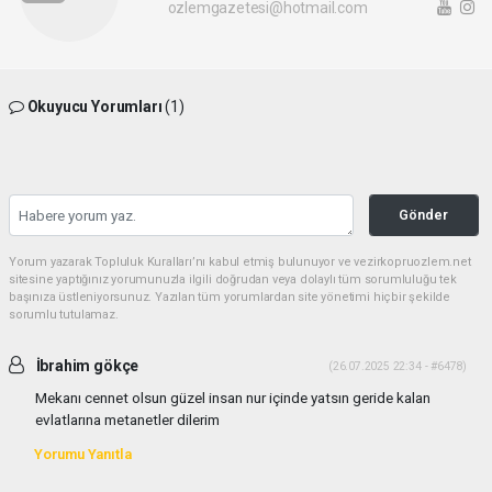
ozlemgazetesi@hotmail.com
Okuyucu Yorumları
(1)
Gönder
Yorum yazarak Topluluk Kuralları’nı kabul etmiş bulunuyor ve vezirkopruozlem.net
sitesine yaptığınız yorumunuzla ilgili doğrudan veya dolaylı tüm sorumluluğu tek
başınıza üstleniyorsunuz. Yazılan tüm yorumlardan site yönetimi hiçbir şekilde
sorumlu tutulamaz.
İbrahim gökçe
(26.07.2025 22:34 - #6478)
Mekanı cennet olsun güzel insan nur içinde yatsın geride kalan
evlatlarına metanetler dilerim
Yorumu Yanıtla