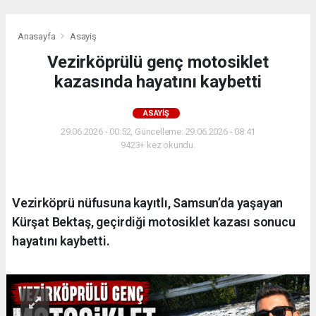
Anasayfa
Asayiş
Vezirköprülü genç motosiklet
kazasında hayatını kaybetti
ASAYIŞ
29.06.2026 - 00:52, Güncelleme: 29.06.2026 - 08:41
9423+ kez okundu.
Vezirköprü nüfusuna kayıtlı, Samsun’da yaşayan
Kürşat Bektaş, geçirdiği motosiklet kazası sonucu
hayatını kaybetti.