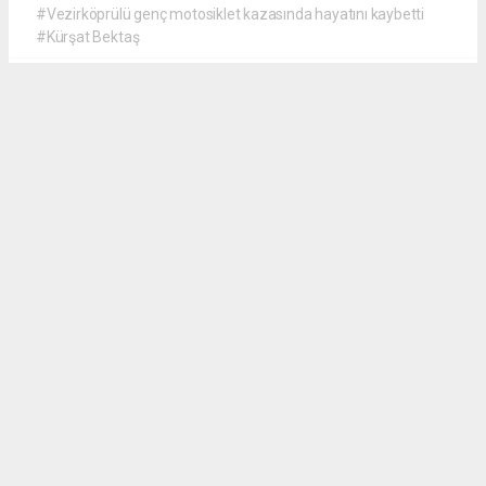
#Vezirköprülü genç motosiklet kazasında hayatını kaybetti
#Kürşat Bektaş
İrfan AĞCA
irfanagca55@gmail.com
Okuyucu Yorumları
(0)
Gönder
Yorum yazarak Topluluk Kuralları’nı kabul etmiş bulunuyor ve vezirkopruozlem.net
sitesine yaptığınız yorumunuzla ilgili doğrudan veya dolaylı tüm sorumluluğu tek
başınıza üstleniyorsunuz. Yazılan tüm yorumlardan site yönetimi hiçbir şekilde
sorumlu tutulamaz.