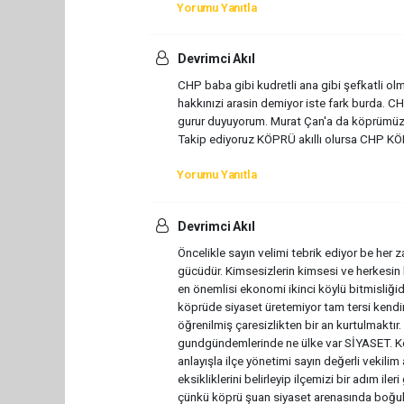
Yorumu Yanıtla
Devrimci Akıl
CHP baba gibi kudretli ana gibi şefkatli ol
hakkınızi arasin demiyor iste fark burda. C
gurur duyuyorum. Murat Çan'a da köprümüz a
Takip ediyoruz KÖPRÜ akıllı olursa CHP KÖPRÜ
Yorumu Yanıtla
Devrimci Akıl
Öncelikle sayın velimi tebrik ediyor be he
gücüdür. Kimsesizlerin kimsesi ve herkesin
en önemlisi ekonomi ikinci köylü bitmisliğid
köprüde siyaset üretemiyor tam tersi kendini
öğrenilmiş çaresizlikten bir an kurtulmaktı
gundgündemlerinde ne ülke var SİYASET. Köp
anlayışla ilçe yönetimi sayın değerli vekil
eksikliklerini belirleyip ilçemizi bir adım i
çünkü köprü şuan siyaset arenasında boğulm