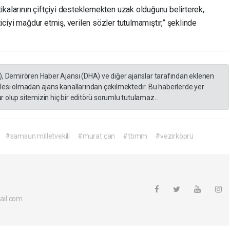
itikalarının çiftçiyi desteklemekten uzak olduğunu belirterek,
eticiyi mağdur etmiş, verilen sözler tutulmamıştır,” şeklinde
), Demirören Haber Ajansı (DHA) ve diğer ajanslar tarafından eklenen
lesi olmadan ajans kanallarından çekilmektedir. Bu haberlerde yer
 olup sitemizin hiç bir editörü sorumlu tutulamaz...
#samsun milletvekili
#murat çan
#tbmm
#vezirköprü
ail.com