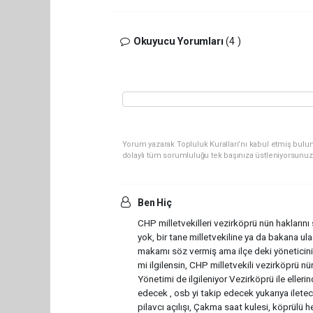
Okuyucu Yorumları
(4 )
Yorum yazarak Topluluk Kuralları’nı kabul etmiş bulun
dolaylı tüm sorumluluğu tek başınıza üstleniyorsunuz
Ben Hiç
CHP milletvekilleri vezirköprü nün hakların
yok, bir tane milletvekiline ya da bakana u
makamı söz vermiş ama ilçe deki yöneticin
mi ilgilensin, CHP milletvekili vezirköprü nü
Yönetimi de ilgileniyor Vezirköprü ile elleri
edecek , osb yi takip edecek yukarıya iletece
pilavcı açılışı, Çakma saat kulesi, köprülü h