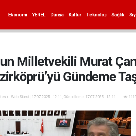
Ekonomi
YEREL
Dünya
Kültür
Teknoloji
Sağlık
Si
n Milletvekili Murat Ça
zirköprü’yü Gündeme Taş
esi) - Web Sitesi | 17.07.2025 - 12:11, Güncelleme: 17.07.2025 - 12:11
1119