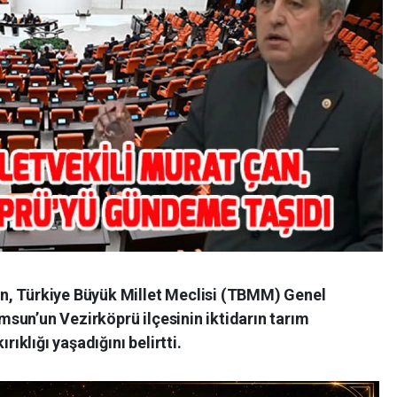
n, Türkiye Büyük Millet Meclisi (TBMM) Genel
sun’un Vezirköprü ilçesinin iktidarın tarım
rıklığı yaşadığını belirtti.