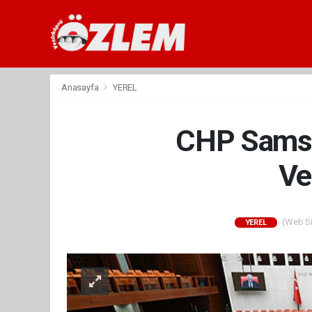
Anasayfa
YEREL
CHP Samsu
Ve
(Web Sit
YEREL