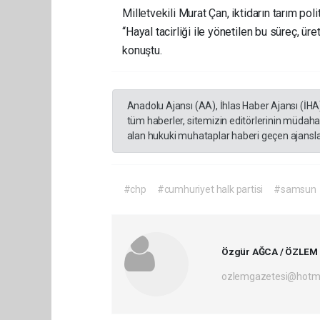
Milletvekili Murat Çan, iktidarın tarım pol
“Hayal tacirliği ile yönetilen bu süreç, ür
konuştu.
Anadolu Ajansı (AA), İhlas Haber Ajansı (İHA
tüm haberler, sitemizin editörlerinin müdaha
alan hukuki muhataplar haberi geçen ajanslar
#chp
#cumhuriyet halk partisi
#samsun
Özgür AĞCA / ÖZLEM
ozlemgazetesi@hotm