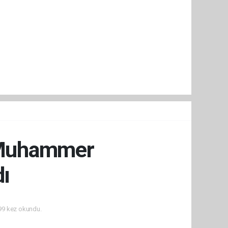
ü Muhammer
dı
9 kez okundu.