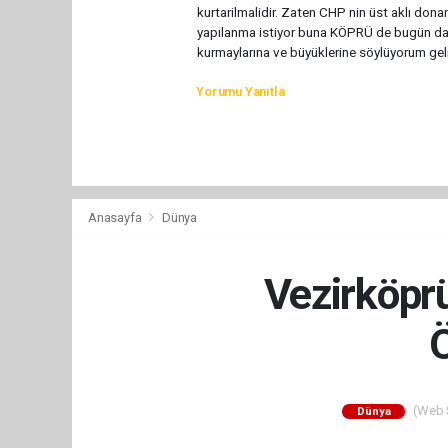
kurtarilmalidir. Zaten CHP nin üst aklı dona
yapılanma istiyor buna KÖPRÜ de bugün dah
kurmaylarına ve büyüklerine söylüyorum geli
Yorumu Yanıtla
Anasayfa
Dünya
Vezirköpr
Ö
(Web S
Dünya