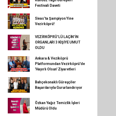
Kunduz Yağlı Güreşleri
Festivali Daveti
Sivas’ta Şampiyon Yine
Vezirköprü!
VEZİRKÖPRÜ’LÜ LAÇİN’İN
ORGANLARI 3 KİŞİYE UMUT
OLDU
Ankara & Veziköprü
Platformundan Vezirköprü'de
'Hayırlı Olsun' Ziyaretleri
Bahçekonaklı Güreşçiler
Başarılarıyla Gururlandırıyor
Özkan Yağız Temizlik İşleri
Müdürü Oldu