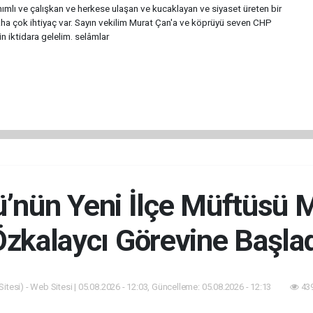
nımlı ve çalışkan ve herkese ulaşan ve kucaklayan ve siyaset üreten bir
a çok ihtiyaç var. Sayın vekilim Murat Çan'a ve köprüyü seven CHP
n iktidara gelelim. selâmlar
ü’nün Yeni İlçe Müftüs
zkalaycı Görevine Başla
itesi) - Web Sitesi | 05.08.2026 - 12:03, Güncelleme: 05.08.2026 - 12:13
439