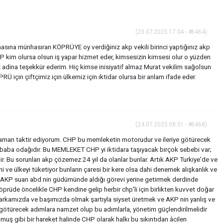
(23.07.2025 17:04 - #6464)
masına münhasıran KÖPRÜYE oy verdiğiniz akp vekili birinci yaptığınız akp
HP kim olursa olsun iş yapar hizmet eder, kimsesizin kimsesi olur o yüzden
dina teşekkür ederim. Hiç kimse inisiyatif almaz Murat vekilim sağolsun
 için çiftçimiz için ülkemiz için iktidar olursa bir anlam ifade eder.
(24.07.2025 08:51 - #6468)
r zaman taktir ediyorum. CHP bu memleketin motorudur ve ileriye götürecek
 baba odağıdır. Bu MEMLEKET CHP yi iktidara taşıyacak birçok sebebi var;
ir. Bu sorunları akp çözemez 24 yıl da olanlar bunlar. Artık AKP Turkiye'de ve
 ve ülkeyi tüketiyor bunların çaresi bir kere olsa dahi denemek alışkanlık ve
r. AKP suan abd nin güdümünde aldığı görevi yerine getirmek derdinde
rüde öncelikle CHP kendine gelip herbir chp'li için birlikten kuvvet doğar
im arkamızda ve başımızda olmak şartıyla siyset üretmek ve AKP nin yanlış ve
leri götürecek adımlara namzet olup bu adımlarla, yönetim güçlendirilmelidir
uş gibi bir hareket halinde CHP olarak halkı bu sıkıntıdan âcilen