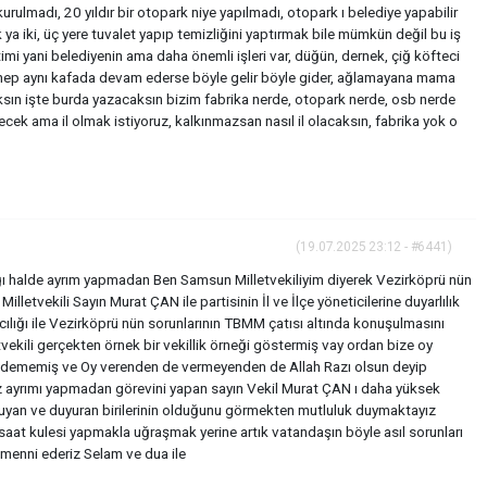
urulmadı, 20 yıldır bir otopark niye yapılmadı, otopark ı belediye yapabilir
ya iki, üç yere tuvalet yapıp temizliğini yaptırmak bile mümkün değil bu iş
timi yani belediyenin ama daha önemli işleri var, düğün, dernek, çiğ köfteci
 hep aynı kafada devam ederse böyle gelir böyle gider, ağlamayana mama
sın işte burda yazacaksın bizim fabrika nerde, otopark nerde, osb nerde
ecek ama il olmak istiyoruz, kalkınmazsan nasıl il olacaksın, fabrika yok o
(19.07.2025 23:12 - #6441)
ğı halde ayrım yapmadan Ben Samsun Milletvekiliyim diyerek Vezirköprü nün
letvekili Sayın Murat ÇAN ile partisinin İl ve İlçe yöneticilerine duyarlılık
cılığı ile Vezirköprü nün sorunlarının TBMM çatısı altında konuşulmasını
etvekili gerçekten örnek bir vekillik örneği göstermiş vay ordan bize oy
il dememiş ve Oy verenden de vermeyenden de Allah Razı olsun deyip
isiz ayrımı yapmadan görevini yapan sayın Vekil Murat ÇAN ı daha yüksek
 duyan ve duyuran birilerinin olduğunu görmekten mutluluk duymaktayız
at kulesi yapmakla uğraşmak yerine artık vatandaşın böyle asıl sorunları
emenni ederiz Selam ve dua ile