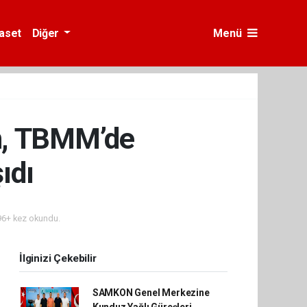
yaset
Diğer
Menü
n, TBMM’de
ıdı
6+ kez okundu.
İlginizi Çekebilir
SAMKON Genel Merkezine