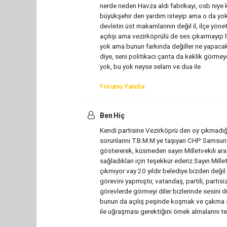
nerde neden Havza aldı fabrikayı, osb niye k
büyükşehir den yardım isteyip ama o da yok 
devletin üst makamlarının değil il, ilçe yöne
açılışı ama vezirköprülü de ses çıkarmayıp
yok ama bunun farkında değiller ne yapacak
diye, seni politikacı çanta da keklik görmey
yok, bu yok neyse selam ve dua ile
Yorumu Yanıtla
Ben Hiç
Kendi partisine Vezirköprü den oy çıkmadı
sorunlarını T.B.M.M ye taşıyan CHP Samsun Mil
göstererek, küsmeden sayın Milletvekili ara
sağladıkları için teşekkür ederiz.Sayın Mill
çıkmıyor vay 20 yıldır belediye bizden değ
görevini yapmıştır, vatandaş, partili, part
görevlerde görmeyi diler bizlerinde sesini
bunun da açılış peşinde koşmak ve çakma sa
ile uğraşması gerektiğini örnek almalarını t