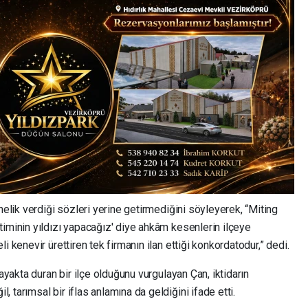
nelik verdiği sözleri yerine getirmediğini söyleyerek, “Miting
timinin yıldızı yapacağız' diye ahkâm kesenlerin ilçeye
i kenevir ürettiren tek firmanın ilan ettiği konkordatodur,” dedi.
 ayakta duran bir ilçe olduğunu vurgulayan Çan, iktidarın
tarımsal bir iflas anlamına da geldiğini ifade etti.