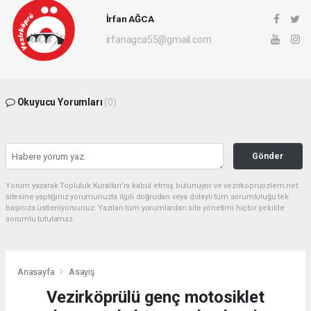
İrfan AĞCA
irfanagca55@gmail.com
Okuyucu Yorumları
(0)
Gönder
Yorum yazarak Topluluk Kuralları’nı kabul etmiş bulunuyor ve vezirkopruozlem.net
sitesine yaptığınız yorumunuzla ilgili doğrudan veya dolaylı tüm sorumluluğu tek
başınıza üstleniyorsunuz. Yazılan tüm yorumlardan site yönetimi hiçbir şekilde
sorumlu tutulamaz.
Anasayfa
Asayiş
Vezirköprülü genç motosiklet