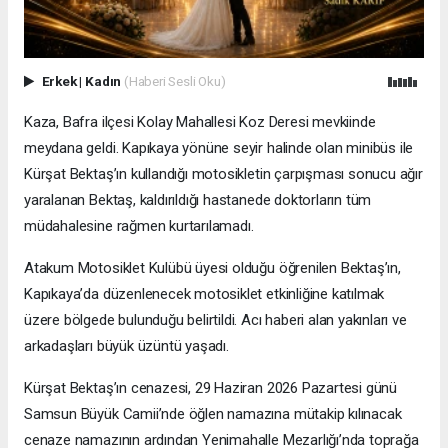
Erkek
|
Kadın
(Haberi Sesli Oku)
Kaza, Bafra ilçesi Kolay Mahallesi Koz Deresi mevkiinde
meydana geldi. Kapıkaya yönüne seyir halinde olan minibüs ile
Kürşat Bektaş’ın kullandığı motosikletin çarpışması sonucu ağır
yaralanan Bektaş, kaldırıldığı hastanede doktorların tüm
müdahalesine rağmen kurtarılamadı.
Atakum Motosiklet Kulübü üyesi olduğu öğrenilen Bektaş’ın,
Kapıkaya’da düzenlenecek motosiklet etkinliğine katılmak
üzere bölgede bulunduğu belirtildi. Acı haberi alan yakınları ve
arkadaşları büyük üzüntü yaşadı.
Kürşat Bektaş’ın cenazesi, 29 Haziran 2026 Pazartesi günü
Samsun Büyük Camii’nde öğlen namazına mütakip kılınacak
cenaze namazının ardından Yenimahalle Mezarlığı’nda toprağa