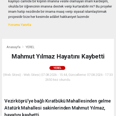
kayniyo camide bir kişinin imanına vesile olamayan imam kardeşim,
okulda bir öğrencinin imanına destek verip kurtarabilir mi? Bu projeler
imam hatip nezdinde bir imama maaş verip siyasal islamlaştirmak
projesidir bize her kesimde adâlet hakkaniyet lazımdır.
Yorumu Yanıtla
Anasayfa
YEREL
Mahmut Yılmaz Hayatını Kaybetti
YEREL
(Web Sitesi) - Web Sitesi | 07.08.2026 - 15:44, Güncelleme: 07.08.2026 - 17:33
2650 kez okundu.
Vezirköprü'ye bağlı Kıratbükü Mahallesinden gelme
Atatürk Mahallesi sakinlerinden Mahmut Yılmaz,
hayatını kaybetti.