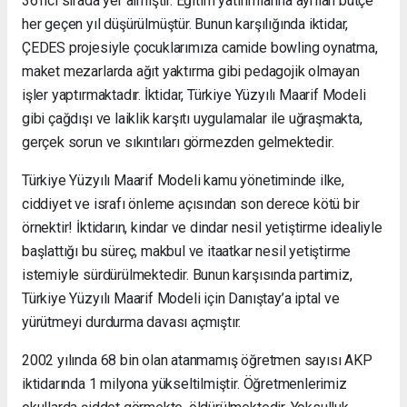
36’ncı sırada yer almıştır. Eğitim yatırımlarına ayrılan bütçe
her geçen yıl düşürülmüştür. Bunun karşılığında iktidar,
ÇEDES projesiyle çocuklarımıza camide bowling oynatma,
maket mezarlarda ağıt yaktırma gibi pedagojik olmayan
işler yaptırmaktadır. İktidar, Türkiye Yüzyılı Maarif Modeli
gibi çağdışı ve laiklik karşıtı uygulamalar ile uğraşmakta,
gerçek sorun ve sıkıntıları görmezden gelmektedir.
Türkiye Yüzyılı Maarif Modeli kamu yönetiminde ilke,
ciddiyet ve israfı önleme açısından son derece kötü bir
örnektir! İktidarın, kindar ve dindar nesil yetiştirme idealiyle
başlattığı bu süreç, makbul ve itaatkar nesil yetiştirme
istemiyle sürdürülmektedir. Bunun karşısında partimiz,
Türkiye Yüzyılı Maarif Modeli için Danıştay’a iptal ve
yürütmeyi durdurma davası açmıştır.
2002 yılında 68 bin olan atanmamış öğretmen sayısı AKP
iktidarında 1 milyona yükseltilmiştir. Öğretmenlerimiz