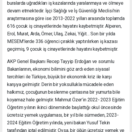
buralarda uğradıkları iş kazalarında yaralanmaya ve ölmeye
devam etmektedir. İşçi Sağlığı ve İş Güvenliği Meclisi’nin
araştırmasına göre ise 2013-2022 yılları arasında toplamda
616 çocuk iş cinayetlerinde hayatını kaybetmiştir. Alperen,
Erol, Murat, Arda, Ömer, Ulaş, Zekai, Yiğit… Son bir yılda
MESEM’lerde 336 öğrenci çıraklık yaptırılırken iş kazası
geçirmiş, 9 çocuk iş cinayetlerinde hayatını kaybetmiştir.
AKP Genel Başkanı Recep Tayyip Erdoğan ve sorumlu
Bakanlarının, ekonomi bilimini göz ardı eden siyasal
tercihleri ile Türkiye, büyük bir ekonomik kriz ile karşı
karşıya gelmiştir. Derin bir yoksullukla mücadele eden
halkımız, çocuğunun beslenme çantasına bir yumurta bile
koyamaz hale gelmiştir. Mahmut Özer’in 2022- 2023 Eğitim
Öğretim yılının ikinci döneminde başlattığı okul öncesinde
ücretsiz yemek uygulaması, bir yıl bile sürmeden, 2023-
2024 Eğitim Öğretim yılında, yeni bakan Yusuf Tekin
tarafından iptal edilmiştir. Oysa, bir öğün ücretsiz yemek ve