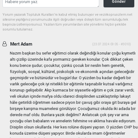
Gönder
Yorum yazarak Topluluk Kuralları’nı kabul etmiş bulunuyor ve vezirkopruozlem.net
sitesine yaptığınız yorumunuzla ilgili doğrudan veya dolaylı tüm sorumluluğu tek
başınıza üstleniyorsunuz. Yazılan tüm yorumlardan site yönetimi hiçbir şekilde
sorumlu tutulamaz.
Mert Adam
(23.07.2024 09:05 - #3010)
Nazım başkan bu sefer eğitimci olarak değindiği konular çoğu kıymetlı
altı çizilip üzerinde kafa yormamiz gereken konular. Çok dikkat çeken
konu bence şudur; çocuktur, çünkü çocuk bir neslin hem genetik,
fizyolojik, sosyal, kültürel, piskolojik ve ekonomik açından geleceğidir
geçmişidir ve bütünüdür ve bugün'dur. O yüzden bu kadar değerli bir
varlık geleceğe çok iyi nitelikli bir eğitimle taşınabilir kutsal varlığımız
korunup gelişebilir. Akp kurmaca bir siyasetle eğitim e çok zarar verdi;
veli okulun içinde mafya oldu idareci disiplinden uzaklaştırılıp lakayt
hâle getirildi öğretmen sadece piyon bir çavuş gibi oraya git buraya gel
birşeye karışma muamelesi görülüyor. Çocuğumuz okulda iki adada bir
derede maf oldu. Bunlara yazık değilmi? Anlatıcak çok şey var ama
çocuğu olan babaların ve annelerin fehmine ve aklıma havale ediyorum.
Disiplin olsun okullarda. Her kes rolüne düşeni yapsın. O yüzden CHP bu
konuda üzerine düşeni yapıyor. Birde okularda imam öğretmenler