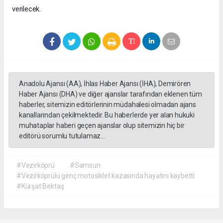
verilecek.
Anadolu Ajansı (AA), İhlas Haber Ajansı (İHA), Demirören
Haber Ajansı (DHA) ve diğer ajanslar tarafından eklenen tüm
haberler, sitemizin editörlerinin müdahalesi olmadan ajans
kanallarından çekilmektedir. Bu haberlerde yer alan hukuki
muhataplar haberi geçen ajanslar olup sitemizin hiç bir
editörü sorumlu tutulamaz...
#Vezirköprü
#Samsun
#Vezirköprülü genç motosiklet kazasında hayatını kaybetti
#Kürşat Bektaş