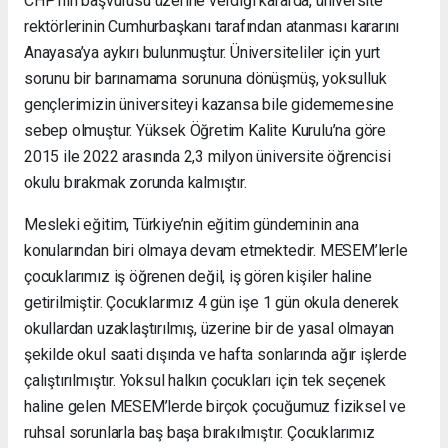
CHP’nin başvurusu üzerine verdiği kararda, üniversite
rektörlerinin Cumhurbaşkanı tarafından atanması kararını
Anayasa’ya aykırı bulunmuştur. Üniversiteliler için yurt
sorunu bir barınamama sorununa dönüşmüş, yoksulluk
gençlerimizin üniversiteyi kazansa bile gidememesine
sebep olmuştur. Yüksek Öğretim Kalite Kurulu’na göre
2015 ile 2022 arasında 2,3 milyon üniversite öğrencisi
okulu bırakmak zorunda kalmıştır.
Mesleki eğitim, Türkiye’nin eğitim gündeminin ana
konularından biri olmaya devam etmektedir. MESEM’lerle
çocuklarımız iş öğrenen değil, iş gören kişiler haline
getirilmiştir. Çocuklarımız 4 gün işe 1 gün okula denerek
okullardan uzaklaştırılmış, üzerine bir de yasal olmayan
şekilde okul saati dışında ve hafta sonlarında ağır işlerde
çalıştırılmıştır. Yoksul halkın çocukları için tek seçenek
haline gelen MESEM’lerde birçok çocuğumuz fiziksel ve
ruhsal sorunlarla baş başa bırakılmıştır. Çocuklarımız