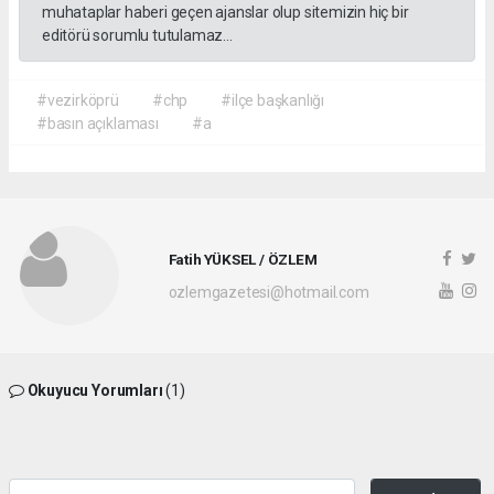
muhataplar haberi geçen ajanslar olup sitemizin hiç bir
editörü sorumlu tutulamaz...
#vezirköprü
#chp
#ilçe başkanlığı
#basın açıklaması
#a
Fatih YÜKSEL / ÖZLEM
ozlemgazetesi@hotmail.com
Okuyucu Yorumları
(1)