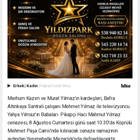
Erkek
|
Kadın
(Haberi Sesli Oku)
Merhum Kazım ve Murat Yılmaz’ın kardeşleri, Bafra
Altınkaya Santrali çalışanı Mehmet Yılmaz ile televizyoncu
Yahya Yılmaz’ın Babaları Pikapçı Hacı Mahmut Yılmaz
cenazesi, 8 Ağustos Cumartesi günü saat 10.30’da Köprülü
Mehmet Paşa Camii’nde kılınacak cenaze namazının
ardından Yenimahalle Mezarlığı’nda defnedilecektir.