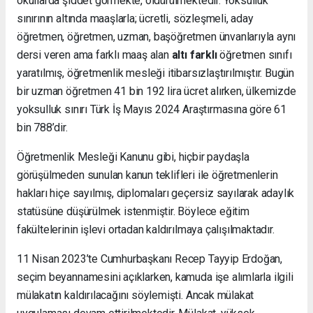
okullarda şiddet görmekte, öldürülmektedir. Yoksulluk
sınırının altında maaşlarla; ücretli, sözleşmeli, aday
öğretmen, öğretmen, uzman, başöğretmen ünvanlarıyla aynı
dersi veren ama farklı maaş alan
altı farklı
öğretmen sınıfı
yaratılmış, öğretmenlik mesleği itibarsızlaştırılmıştır. Bugün
bir uzman öğretmen 41 bin 192 lira ücret alırken, ülkemizde
yoksulluk sınırı Türk İş Mayıs 2024 Araştırmasına göre 61
bin 788’dir.
Öğretmenlik Mesleği Kanunu gibi, hiçbir paydaşla
görüşülmeden sunulan kanun teklifleri ile öğretmenlerin
hakları hiçe sayılmış, diplomaları geçersiz sayılarak adaylık
statüsüne düşürülmek istenmiştir. Böylece eğitim
fakültelerinin işlevi ortadan kaldırılmaya çalışılmaktadır.
11 Nisan 2023’te Cumhurbaşkanı Recep Tayyip Erdoğan,
seçim beyannamesini açıklarken, kamuda işe alımlarla ilgili
mülakatın kaldırılacağını söylemişti. Ancak mülakat