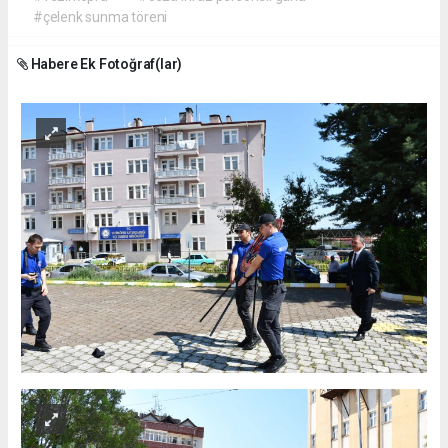
#çelenk sunma töreni
Habere Ek Fotoğraf(lar)