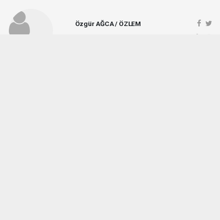
Özgür AĞCA / ÖZLEM
ozlemgazetesi@hotmail.com
Okuyucu Yorumları
(1)
Gönder
Yorum yazarak Topluluk Kuralları’nı kabul etmiş bulunuyor ve vezirkopruozlem.net
sitesine yaptığınız yorumunuzla ilgili doğrudan veya dolaylı tüm sorumluluğu tek
başınıza üstleniyorsunuz. Yazılan tüm yorumlardan site yönetimi hiçbir şekilde
sorumlu tutulamaz.
Okuyucun
(06.08.2026 08:27 - #9733)
Ne kadar seviyorsun Özlem gazetesi hayati Ağca bu müdürü sen
Yorumu Yanıtla