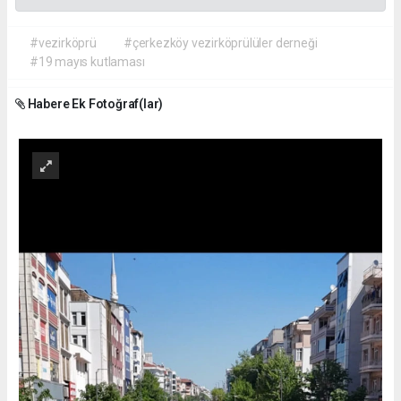
#vezirköprü
#çerkezköy vezirköprülüler derneği
#19 mayıs kutlaması
Habere Ek Fotoğraf(lar)