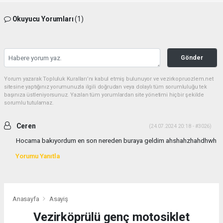
Okuyucu Yorumları
(1)
Gönder
Yorum yazarak Topluluk Kuralları’nı kabul etmiş bulunuyor ve vezirkopruozlem.net
sitesine yaptığınız yorumunuzla ilgili doğrudan veya dolaylı tüm sorumluluğu tek
başınıza üstleniyorsunuz. Yazılan tüm yorumlardan site yönetimi hiçbir şekilde
sorumlu tutulamaz.
Ceren
(24.07.2024 20:18 - #3026)
Hocama bakıyordum en son nereden buraya geldim ahshahzhahdhwh
Yorumu Yanıtla
Anasayfa
Asayiş
Vezirköprülü genç motosiklet