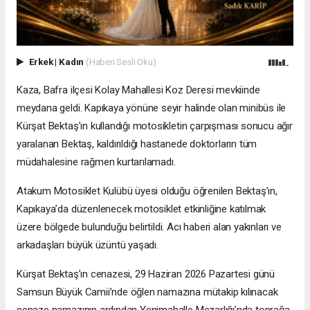
Erkek
|
Kadın
(Haberi Sesli Oku)
Kaza, Bafra ilçesi Kolay Mahallesi Koz Deresi mevkiinde
meydana geldi. Kapıkaya yönüne seyir halinde olan minibüs ile
Kürşat Bektaş’ın kullandığı motosikletin çarpışması sonucu ağır
yaralanan Bektaş, kaldırıldığı hastanede doktorların tüm
müdahalesine rağmen kurtarılamadı.
Atakum Motosiklet Kulübü üyesi olduğu öğrenilen Bektaş’ın,
Kapıkaya’da düzenlenecek motosiklet etkinliğine katılmak
üzere bölgede bulunduğu belirtildi. Acı haberi alan yakınları ve
arkadaşları büyük üzüntü yaşadı.
Kürşat Bektaş’ın cenazesi, 29 Haziran 2026 Pazartesi günü
Samsun Büyük Camii’nde öğlen namazına mütakip kılınacak
cenaze namazının ardından Yenimahalle Mezarlığı’nda toprağa