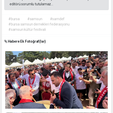
editörü sorumlu tutulamaz...
#bursa
#samsun
#samdef
#bursa samsun dernekleri federasyonu
#samsun kültür festivali
Habere Ek Fotoğraf(lar)