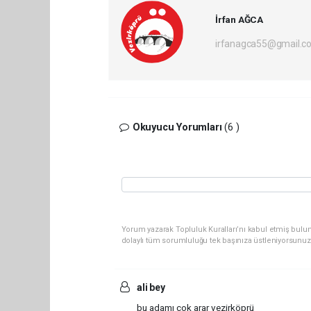
İrfan AĞCA
irfanagca55@gmail.c
Okuyucu Yorumları
(6 )
Yorum yazarak Topluluk Kuralları’nı kabul etmiş bulun
dolaylı tüm sorumluluğu tek başınıza üstleniyorsunuz
ali bey
bu adamı çok arar vezirköprü