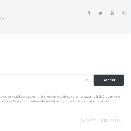
om
Gönder
uyor ve vezirkopruozlem.net sitesine yaptığınız yorumunuzla ilgili doğrudan veya
. Yazılan tüm yorumlardan site yönetimi hiçbir şekilde sorumlu tutulamaz.
(06.04.2024 15:53 - #1816)