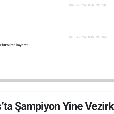
(06.04.2024 18:26 - #1823)
(07.04.2024 18:45 - #1836)
r bürokratı kaybetti
s’ta Şampiyon Yine Vezirk