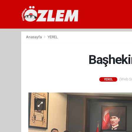
Anasayfa
YEREL
Başheki
(Web Sit
YEREL