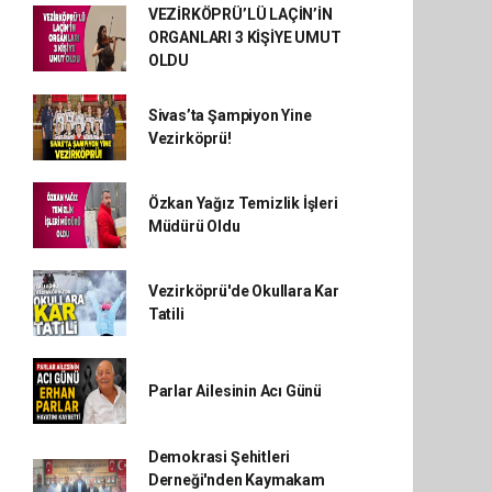
VEZİRKÖPRÜ’LÜ LAÇİN’İN
ORGANLARI 3 KİŞİYE UMUT
OLDU
Sivas’ta Şampiyon Yine
Vezirköprü!
Özkan Yağız Temizlik İşleri
Müdürü Oldu
Vezirköprü'de Okullara Kar
Tatili
Parlar Ailesinin Acı Günü
Demokrasi Şehitleri
Derneği'nden Kaymakam