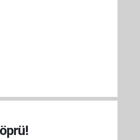
öprü!