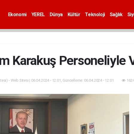
Ekonomi
YEREL
Dünya
Kültür
Teknoloji
Sağlık
Si
m Karakuş Personeliyle V
esi) - Web Sitesi | 06.04.2024 - 12:01, Güncelleme: 06.04.2024 - 12:01
1624