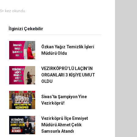
5+ kez okundu.
İlginizi Çekebilir
Özkan Yağız Temizlik İşleri
Müdürü Oldu
VEZİRKÖPRÜ’LÜ LAÇİN’İN
ORGANLARI 3 KİŞİYE UMUT
OLDU
Sivas’ta Şampiyon Yine
Vezirköprü!
Vezirköprü İlçe Emniyet
Müdürü Ahmet Çelik
Samsun'a Atandı