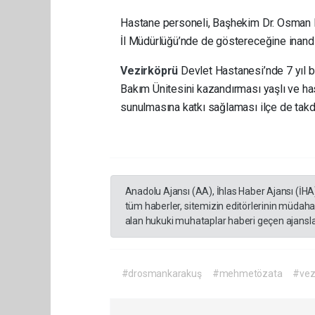
Hastane personeli, Başhekim Dr. Osman K
İl Müdürlüğü’nde de göstereceğine inandıkla
Vezirköprü
Devlet Hastanesi’nde 7 yıl b
Bakım Ünitesini kazandırması yaşlı ve ha
sunulmasına katkı sağlaması ilçe de takdi
Anadolu Ajansı (AA), İhlas Haber Ajansı (İHA
tüm haberler, sitemizin editörlerinin müdaha
alan hukuki muhataplar haberi geçen ajanslar
#drosmankarakuş
#mehmetözata
#vez