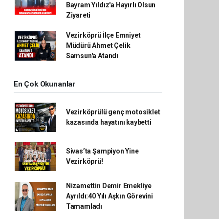
Bayram Yıldız'a Hayırlı Olsun
Ziyareti
Vezirköprü İlçe Emniyet
Müdürü Ahmet Çelik
Samsun'a Atandı
En Çok Okunanlar
Vezirköprülü genç motosiklet
kazasında hayatını kaybetti
Sivas’ta Şampiyon Yine
Vezirköprü!
Nizamettin Demir Emekliye
Ayrıldı:40 Yılı Aşkın Görevini
Tamamladı