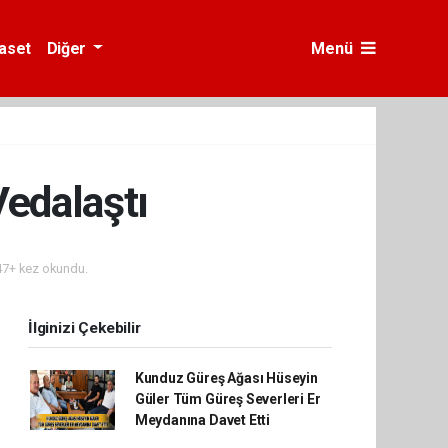
yaset
Diğer
Menü
edalaştı
7+ kez okundu.
İlginizi Çekebilir
Kunduz Güreş Ağası Hüseyin
Güler Tüm Güreş Severleri Er
Meydanına Davet Etti