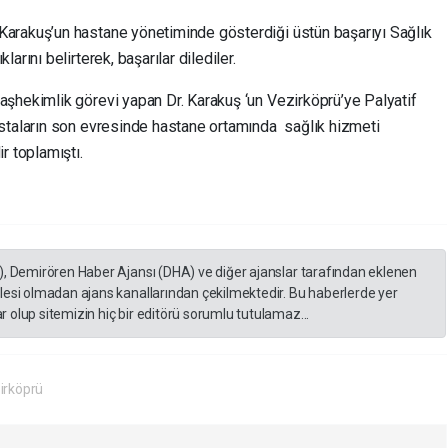
arakuş’un hastane yönetiminde gösterdiği üstün başarıyı Sağlık
rını belirterek, başarılar dilediler.
aşhekimlik görevi yapan Dr. Karakuş ‘un Vezirköprü’ye Palyatif
staların son evresinde hastane ortamında sağlık hizmeti
r toplamıştı.
), Demirören Haber Ajansı (DHA) ve diğer ajanslar tarafından eklenen
lesi olmadan ajans kanallarından çekilmektedir. Bu haberlerde yer
 olup sitemizin hiç bir editörü sorumlu tutulamaz...
irköprü