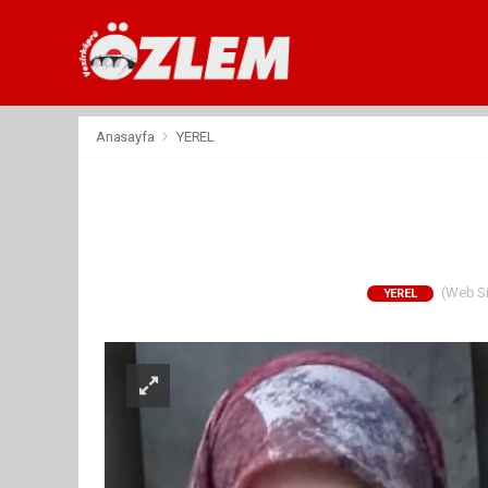
Anasayfa
YEREL
(Web Sit
YEREL