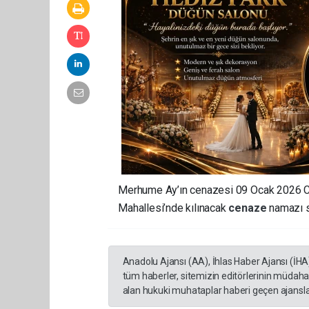
Merhume Ay’ın cenazesi 09 Ocak 2026 Cu
Mahallesi’nde kılınacak
cenaze
namazı s
Anadolu Ajansı (AA), İhlas Haber Ajansı (İHA
tüm haberler, sitemizin editörlerinin müdaha
alan hukuki muhataplar haberi geçen ajanslar