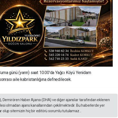
ma günü (yarın) saat 10.00’da Yağcı Köyü Yenidam
onrası aile kabristanlığına defnedilecek.
), Demirören Haber Ajansı (DHA) ve diğer ajanslar tarafından eklenen
lesi olmadan ajans kanallarından çekilmektedir. Bu haberlerde yer
 olup sitemizin hiç bir editörü sorumlu tutulamaz...