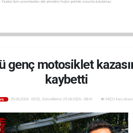
. Yazılan tüm yorumlardan site yönetimi hiçbir şekilde sorumlu tutulamaz.
ü genç motosiklet kazası
kaybetti
29.06.2026 - 00:52, Güncelleme: 29.06.2026 - 08:41
9422+ kez okund
yiş