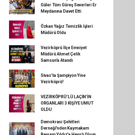
Güler Tüm Güreş Severleri Er
Meydanına Davet Etti
Özkan Yağız Temizlik İşleri
Müdürü Oldu
Vezirköprü İlçe Emniyet
Müdürü Ahmet Çelik
Samsun'a Atandı
Sivas’ta Şampiyon Yine
Vezirköprü!
VEZİRKÖPRÜ’LÜ LAÇİN’İN
ORGANLARI 3 KİŞİYE UMUT
OLDU
Demokrasi Şehitleri
Derneği'nden Kaymakam
Bayram Yıldız'a Hayırlı Olsun