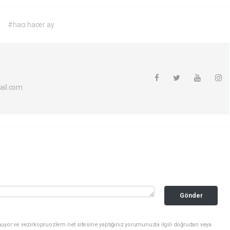
i
#hacı hacer ay
ail.com
Gönder
uyor ve vezirkopruozlem.net sitesine yaptığınız yorumunuzla ilgili doğrudan veya