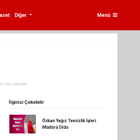
yaset
Diğer
Menü
1+ kez okundu.
İlginizi Çekebilir
Özkan Yağız Temizlik İşleri
Müdürü Oldu