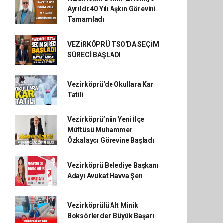
Ayrıldı:40 Yılı Aşkın Görevini
Tamamladı
VEZİRKÖPRÜ TSO'DA SEÇİM
SÜRECİ BAŞLADI
Vezirköprü'de Okullara Kar
Tatili
Vezirköprü’nün Yeni İlçe
Müftüsü Muhammer
Özkalaycı Görevine Başladı
Vezirköprü Belediye Başkanı
Adayı Avukat Havva Şen
Vezirköprülü Alt Minik
Boksörlerden Büyük Başarı