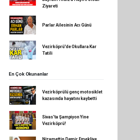
Ziyareti
Parlar Ailesinin Acı Günü
Vezirköprü'de Okullara Kar
Tatili
En Çok Okunanlar
Vezirköprülü genç motosiklet
kazasında hayatını kaybetti
Sivas’ta Şampiyon Yine
Vezirköprü!
Nizamettin Demir Emekliye