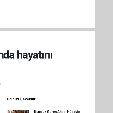
nda hayatını
u.
İlginizi Çekebilir
Kunduz Güreş Ağası Hüseyin