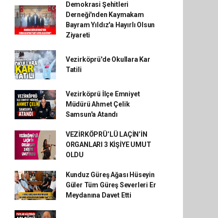
Demokrasi Şehitleri
Derneği'nden Kaymakam
Bayram Yıldız'a Hayırlı Olsun
Ziyareti
Vezirköprü'de Okullara Kar
Tatili
Vezirköprü İlçe Emniyet
Müdürü Ahmet Çelik
Samsun'a Atandı
VEZİRKÖPRÜ’LÜ LAÇİN’İN
ORGANLARI 3 KİŞİYE UMUT
OLDU
Kunduz Güreş Ağası Hüseyin
Güler Tüm Güreş Severleri Er
Meydanına Davet Etti