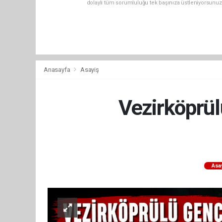
dolaylı tüm sorumluluğu tek başınıza üstleniyorsunuz
Anasayfa
Asayiş
Vezirköprül
Asa