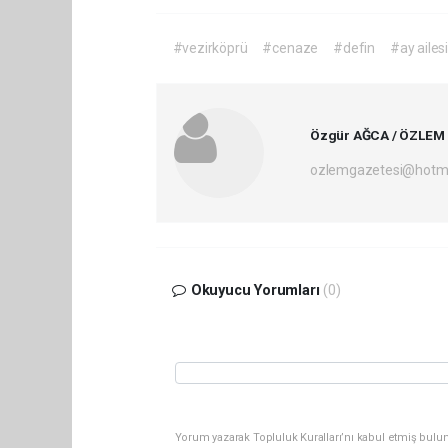
#vezirköprü
#cenaze
#defin
#ay ailes
Özgür AĞCA / ÖZLEM
ozlemgazetesi@hotm
Okuyucu Yorumları
(0)
Yorum yazarak Topluluk Kuralları’nı kabul etmiş bulun