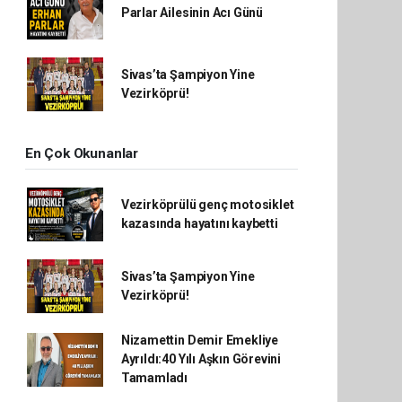
Parlar Ailesinin Acı Günü
Sivas’ta Şampiyon Yine
Vezirköprü!
En Çok Okunanlar
Vezirköprülü genç motosiklet
kazasında hayatını kaybetti
Sivas’ta Şampiyon Yine
Vezirköprü!
Nizamettin Demir Emekliye
Ayrıldı:40 Yılı Aşkın Görevini
Tamamladı