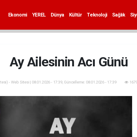
Ekonomi
YEREL
Dünya
Kültür
Teknoloji
Sağlık
Si
Ay Ailesinin Acı Günü
esi) - Web Sitesi | 08.01.2026 - 17:39, Güncelleme: 08.01.2026 - 17:39
1679