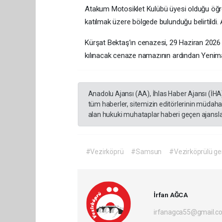
Atakum Motosiklet Kulübü üyesi olduğu öğre
katılmak üzere bölgede bulunduğu belirtildi. 
Kürşat Bektaş’ın cenazesi, 29 Haziran 202
kılınacak cenaze namazının ardından Yenimah
Anadolu Ajansı (AA), İhlas Haber Ajansı (İHA
tüm haberler, sitemizin editörlerinin müdaha
alan hukuki muhataplar haberi geçen ajanslar
#Vezirköprü
#Samsun
#Vezirköprülü gen
İrfan AĞCA
irfanagca55@gmail.c